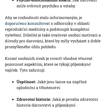
může⁢ ovlivnit psychiku a vztahy.
Aby‍ se rozhodnutí stalo informovaným,
je
doporučeno konzultovat
s ⁢odborníky ‍v oblasti
reprodukční ‍medicíny a podstoupit kompletní
vyšetření. Důležité je také zvažovat⁤ osobní motivaci a
důvody pro darování, které by⁣ měly vycházet z ⁢dobře
promyšleného úhlu pohledu.
Kromě‍ osobních úvah je rovněž vhodné‌ věnovat
pozornost aspektům,‍ které se týkají ⁤příjemkyně
vajíček. Tyto​ zahrnují:
Úspěšnost:
Jaké ⁣jsou šance na ‌úspěšné
oplodnění ⁣a těhotenství.
Zdravotní historie:
Jaká je povaha zdravotní
‍historie dárcovství a příjemkyně.