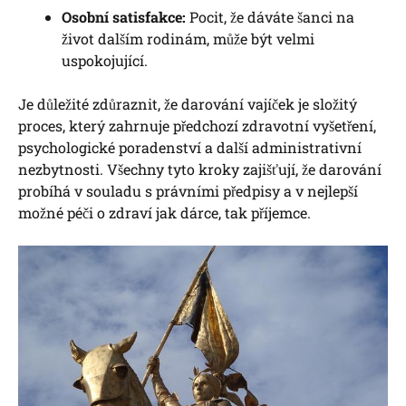
Osobní satisfakce:
‍Pocit, že dáváte šanci na
život ⁢dalším rodinám, může být velmi
uspokojující.
Je důležité‌ zdůraznit, že darování vajíček je složitý
⁣proces, který⁤ zahrnuje⁣ předchozí zdravotní vyšetření,
psychologické poradenství a další administrativní
nezbytnosti. Všechny ​tyto kroky zajišťují, že darování
probíhá v ⁢souladu s právními⁤ předpisy a v​ nejlepší
možné⁤ péči o zdraví ⁣jak ‍dárce,⁢ tak ⁣příjemce.