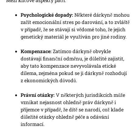
Mezi klíčové ‍aspekty ⁣patří:
Psychologické dopady:
⁣Některé ⁣dárkyně mohou
zažít emocionální stres‍ po darování, a to zvláště‍
v případě, že se stávají si vědomé toho, že jejich⁣
genetický materiál je využíván pro‌ jiné rodiny.
Kompenzace:
Zatímco ⁣dárkyně⁣ obvykle
‌dostávají finanční‌ odměnu, je​ důležité zajistit,
aby tato kompenzace nevyvolávala⁢ etické
dilema, ​zejména pokud se ji dárkyně rozhodují
z​ ekonomických⁤ důvodů.
Právní ​otázky:
V⁤ některých jurisdikcích může
vznikat nejasnost ohledně ‍práv⁢ dárkyně i
⁤příjemce ⁤v případě, že dítě se narodí, což klade
důležité otázky ‌ohledně péče a odávání
informací.