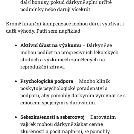
další bonusy, pokud ⁢dárkyně splní ⁣určité
podmínky nebo darují vícekrát.
Kromě finanční kompenzace mohou dárci ⁢využívat ​i
další výhody. ‍Patří sem například:
Aktivní účast na výzkumu
‌– Dárkyně se
mohou podílet na ‌progresivních lékařských
studiích‌ a ⁤výzkumech‌ zaměřených na
reprodukční zdraví.
Psychologická podpora
– Mnoho klinik
poskytuje psychologické poradenství a⁤
podporu, ‌aby‌ pomohly‌ dárkyním vyrovnat se s
emocemi⁤ spojenými​ s‍ darováním.
Sebezkušenosti a ⁤seberozvoj
–⁣ Darováním
vajíček⁤ mohou dárkyně ‌získat cenné
‌zkušenosti a⁢ pocit‍ naplnění, že pomohly