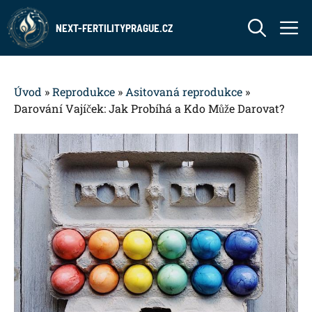
Přeskočit
M
na
NEXT-FERTILITYPRAGUE.CZ
obsah
Úvod
»
Reprodukce
»
Asitovaná reprodukce
»
Darování Vajíček: Jak Probíhá a Kdo Může Darovat?