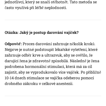
jednotlivci, ‌který se snaží ‍otěhotnět. ⁢Tato metoda se
často využívá při léčbě ⁣neplodnosti.
Otázka: Jaký ⁤je postup darování​ vajíček?
Odpověď:
Proces darování zahrnuje několik kroků.
Nejprve je⁣ nutné podstoupit ⁢lékařské vyšetření,‍ které
zahrnuje odběr krve a ultrazvuk, aby ‍se ‌ověřilo, ⁢že
darující žena je zdravotně způsobilá. Následně je žena
podrobena‍ hormonální stimulaci, ‌která má za cíl
zajistit, aby se vyprodukovalo více vajíček. Po přibližně
10-14 dnech ⁢stimulace se vajíčka odeberou pomocí⁣
drobného zákroku v celkové‌ anestezii.