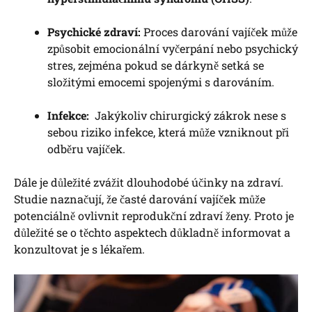
Psychické zdraví:
Proces darování vajíček může
​způsobit ​emocionální vyčerpání nebo psychický
stres, zejména pokud se dárkyně setká se
složitými emocemi spojenými s darováním.
Infekce:
‍ Jakýkoliv ​chirurgický ‌zákrok nese s
⁢sebou ⁣riziko infekce, která může vzniknout při
odběru vajíček.
Dále je důležité zvážit dlouhodobé účinky na zdraví.
Studie naznačují, že časté⁤ darování vajíček může
potenciálně ovlivnit reprodukční zdraví ženy. Proto ⁢je​
důležité se o těchto ⁣aspektech důkladně informovat a
konzultovat je s lékařem.