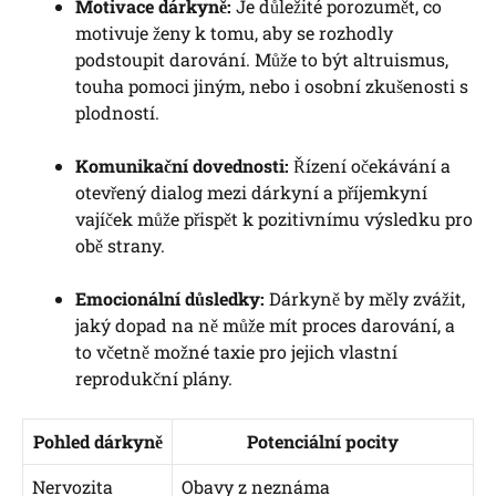
Motivace dárkyně:
Je důležité porozumět, co
motivuje ⁢ženy k tomu, ⁤aby se rozhodly
podstoupit darování. ‌Může to být altruismus,
touha pomoci⁤ jiným, nebo i osobní zkušenosti s
plodností.
Komunikační dovednosti:
Řízení očekávání a
otevřený dialog ‍mezi dárkyní a příjemkyní
vajíček může přispět k pozitivnímu výsledku⁤ pro
obě strany.
Emocionální důsledky:
Dárkyně by měly zvážit,
jaký‍ dopad na ně⁢ může mít proces darování, a
to včetně možné taxie pro ⁢jejich vlastní
reprodukční plány.
Pohled dárkyně
Potenciální pocity
Nervozita
Obavy z neznáma