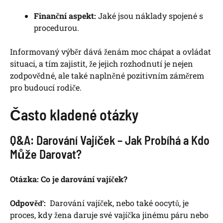
Finanční aspekt:
Jaké jsou náklady spojené‌ s
procedurou.
Informovaný výběr dává ženám moc⁣ chápat a ovládat‍
situaci, a tím zajistit, že jejich rozhodnutí⁢ je nejen
⁢zodpovědné, ale také naplněné ‍pozitivním záměrem
pro budoucí rodiče.
Často kladené otázky
Q&A: ​Darování⁤ Vajíček – Jak ⁤Probíhá ‍a‌ Kdo
Může Darovat?
Otázka: Co je darování vajíček?
Odpověď:
​ Darování ‌vajíček, nebo také oocytů, je
proces, kdy žena​ daruje své vajíčka jinému ⁣páru nebo