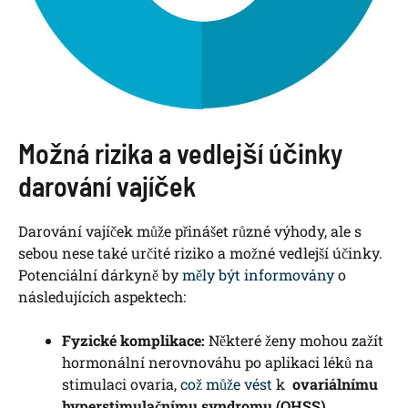
Možná rizika a vedlejší účinky
darování vajíček
Darování vajíček může přinášet různé výhody, ale s
sebou nese také určité riziko ⁣a⁢ možné‌ vedlejší účinky.
Potenciální‌ dárkyně by
měly být informovány
o
⁣následujících aspektech:
Fyzické komplikace:
Některé ženy mohou​ zažít
hormonální nerovnováhu po aplikaci léků na
stimulaci ovaria,
což může ‍vést
k ​
ovariálnímu
hyperstimulačnímu syndromu (OHSS)
.