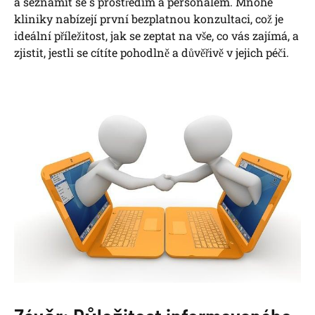
a seznámit​ se s prostředím a personálem. Mnohé‌
kliniky nabízejí⁣ první ‌bezplatnou konzultaci, což je
ideální⁤ příležitost,​ jak se zeptat na vše, co ⁤vás zajímá, a
zjistit, jestli se cítíte pohodlně a⁣ důvěřivě v jejich péči.