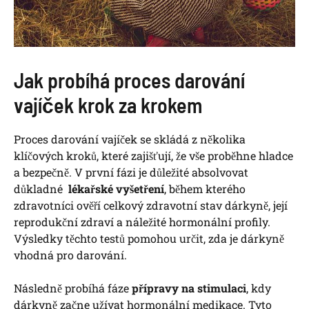
Jak probíhá proces darování
‍vajíček krok za ‍krokem
Proces darování vajíček se skládá z několika‍
klíčových kroků, které zajišťují,‌ že vše proběhne hladce
a bezpečně. ⁢V první fázi je důležité absolvovat
důkladné ⁢
lékařské‌ vyšetření
, během kterého
zdravotníci ověří celkový zdravotní ‌stav dárkyně, její
reprodukční zdraví a náležité‍ hormonální‍ profily.
⁣Výsledky těchto testů pomohou určit, zda​ je⁤ dárkyně
vhodná⁤ pro darování.
Následně probíhá​ fáze‍
přípravy na stimulaci
, kdy
dárkyně začne užívat hormonální ⁤medikace. Tyto