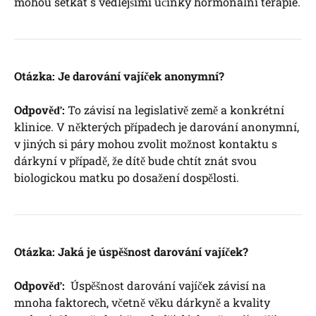
‌mohou setkat‌ s vedlejšími účinky hormonální terapie.
Otázka: Je darování vajíček anonymní?
Odpověď:
To‍ závisí na legislativě země ‍a konkrétní
⁢klinice. V některých případech je darování ⁢anonymní,
v ‌jiných si páry mohou zvolit možnost kontaktu s
dárkyní v případě, že dítě bude chtít znát svou
biologickou matku po ‌dosažení ​dospělosti.
Otázka: Jaká je úspěšnost darování vajíček?
Odpověď:
‍ Úspěšnost darování vajíček závisí na
mnoha faktorech,⁢ včetně věku dárkyně​ a kvality