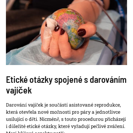
Etické otázky spojené‍ s darováním
vajíček
Darování⁤ vajíček je ​součástí asistované reprodukce,
která otevřela nové možnosti ​pro páry a ‌jednotlivce
usilující o děti.‌ Nicméně, s touto procedurou přicházejí
i důležité etické otázky,⁣ které⁣ vyžadují ⁣pečlivé zvážení.