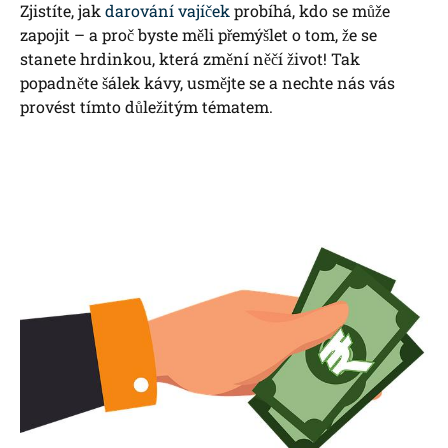
Zjistíte, jak
darování vajíček
probíhá, kdo ⁣se může
zapojit – a proč byste měli přemýšlet o tom,⁤ že se
stanete hrdinkou,⁤ která změní něčí ‍život! Tak
popadněte šálek ⁤kávy, ⁣usmějte se a​ nechte nás vás‌
provést tímto důležitým ‌tématem.