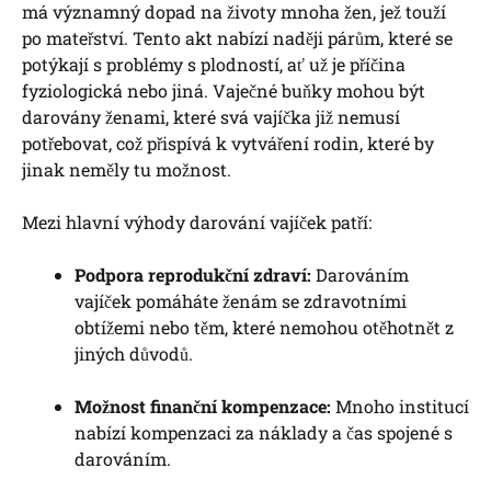
má významný dopad na životy mnoha žen, jež touží
‌po mateřství. Tento akt nabízí ⁢naději⁢ párům, které ⁤se
potýkají s problémy s ⁤plodností, ať už je příčina
fyziologická nebo jiná. Vaječné buňky mohou být⁢
darovány ⁣ženami,‌ které svá vajíčka již nemusí ​
potřebovat,⁤ což přispívá k⁣ vytváření rodin, ⁣které by
jinak neměly ​tu možnost.
Mezi hlavní ‌výhody darování vajíček patří:
Podpora reprodukční ‍zdraví:
Darováním
vajíček pomáháte ⁣ženám se zdravotními
obtížemi nebo těm, které nemohou otěhotnět z
jiných‍ důvodů.
Možnost finanční kompenzace:
Mnoho​ institucí
nabízí ‍kompenzaci za náklady a čas spojené ⁣s⁢
darováním.