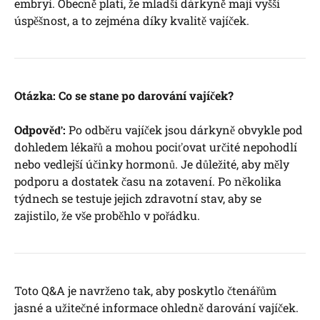
embryí. ‍Obecně platí, že mladší dárkyně mají vyšší
⁢úspěšnost, a to zejména ​díky⁤ kvalitě vajíček.
Otázka: Co se stane po ⁢darování vajíček?
Odpověď:
‍Po odběru⁢ vajíček jsou dárkyně obvykle pod
dohledem lékařů‌ a mohou ‌pociťovat určité nepohodlí
nebo vedlejší účinky hormonů. Je důležité, aby měly
podporu a dostatek času na zotavení. Po několika
⁣týdnech se testuje jejich zdravotní ⁣stav, ‍aby se
⁢zajistilo, že vše proběhlo v pořádku.
Toto Q&A⁢ je navrženo tak,⁢ aby poskytlo čtenářům
jasné a užitečné informace ohledně ⁤darování ⁣vajíček.