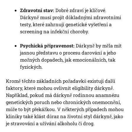
Zdravotní stav:
Dobré ⁣zdraví ‌je klíčové.
Dárkyně musí projít důkladnými ⁣zdravotními
testy, které zahrnují genetické vyšetření a
⁣screening ⁢na ​infekční choroby.
Psychická připravenost:
Dárkyně‍ by ⁣měla mít
‍jasnou představu​ o procesu darování a jeho
možných dopadech, jak emocionálních, ​tak
fyzických.
Kromě těchto základních ⁤požadavků existují další
‌faktory, které⁤ mohou ​ovlivnit eligibility dárkyně.
Například, pokud má ​dárkyně rodinnou anamnézu
genetických poruch ⁢nebo⁤ chronických onemocnění,
může to být překážkou. V některých případech mohou‌
kliniky také⁣ klást důraz na životní‍ styl dárkyně, jako
je⁤ stravování‍ a užívání alkoholu či drog.