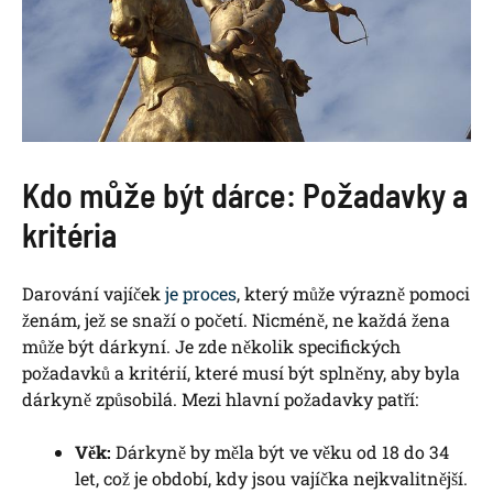
Kdo může ‍být dárce: Požadavky ⁣a
kritéria
Darování vajíček
je proces
, který může výrazně pomoci
⁢ženám, jež se snaží‍ o početí. Nicméně, ne ⁤každá žena
může být dárkyní. ‌Je zde několik specifických
požadavků a kritérií, které musí být splněny,​ aby byla
dárkyně způsobilá. ​Mezi hlavní požadavky ​patří:
Věk:
Dárkyně by měla⁣ být ve věku ‌od 18 ‍do ⁢34
let,⁣ což je období, kdy​ jsou vajíčka⁢ nejkvalitnější.