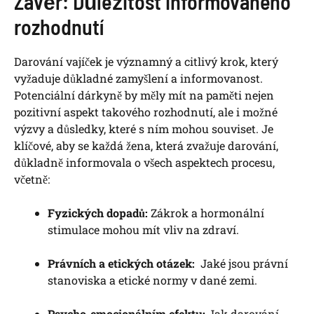
Závěr: ⁢Důležitost informovaného
rozhodnutí
Darování vajíček je významný a⁤ citlivý krok,​ který⁤
vyžaduje důkladné​ zamyšlení a⁤ informovanost.
Potenciální dárkyně by měly mít na paměti nejen
pozitivní aspekt takového rozhodnutí, ale i⁤ možné
výzvy a ⁢důsledky, které s ním ‌mohou souviset. Je
klíčové, aby ⁣se každá žena, která zvažuje darování,
důkladně informovala o všech aspektech ‌procesu,
včetně:
Fyzických dopadů:
Zákrok ⁢a hormonální
stimulace mohou mít vliv na zdraví.
Právních a etických otázek:
​ Jaké jsou právní
stanoviska a etické normy v dané ‍zemi.
Psycho-emocionálním efektu:
Jak darování