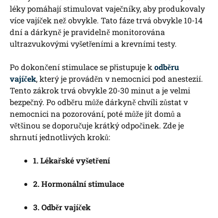
léky ‌pomáhají ‌stimulovat vaječníky, aby produkovaly
více vajíček než obvykle. Tato ‍fáze trvá obvykle‍ 10-14
dní ⁤a dárkyně je pravidelně monitorována
ultrazvukovými vyšetřeními a krevními testy.
Po dokončení stimulace se přistupuje k
odběru
vajíček
, který je prováděn v nemocnici ​pod anestezií.
Tento⁢ zákrok trvá obvykle 20-30 minut a je ‍velmi
bezpečný. ​Po odběru může ‌dárkyně ⁣chvíli zůstat⁤ v
⁤nemocnici na ⁢pozorování,⁤ poté může jít domů a
⁤většinou se doporučuje krátký odpočinek. Zde je
shrnutí jednotlivých kroků:
1. Lékařské ⁤vyšetření
2. Hormonální stimulace
3. Odběr ⁢vajíček