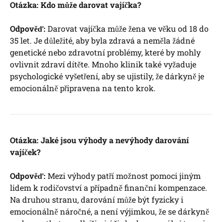
Otázka: Kdo může darovat ⁤vajíčka?
Odpověď:
Darovat vajíčka může žena ve věku ‌od 18 do
35 let. Je důležité, aby byla zdravá a ‌neměla žádné​
genetické nebo⁣ zdravotní ⁢problémy, které by mohly
ovlivnit zdraví dítěte. Mnoho‌ klinik⁣ také ‍vyžaduje
‍psychologické vyšetření, aby se ujistily, že dárkyně⁢ je
emocionálně připravena na tento krok.
Otázka: Jaké ⁢jsou výhody a ⁤nevýhody darování
vajíček?
Odpověď:
Mezi výhody patří ⁣možnost‌ pomoci jiným
lidem k⁢ rodičovství‌ a ⁣případně finanční kompenzace.
Na druhou stranu, ⁢darování ⁢může být fyzicky i
emocionálně náročné,⁤ a‌ není výjimkou, že se ⁢dárkyně