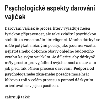
Psychologické aspekty‍ darování
vajíček
Darování vajíček je proces, který vyžaduje ⁣nejen
fyzickou připravenost, ale také zvláštní⁣ psychickou
stabilitu⁢ a emocionální inteligenci. Mnoho dárkyň se
může potýkat s různými pocity, ‍jako jsou nervozita,⁣
nejistota nebo dokonce obavy ‍ohledně budoucího
vztahu ke svým vajíčkům. Je důležité, aby ​dárkyně
měly prostor pro vyjádření svých ‌emocí a⁤ obav, a to
jak před, tak během procesu darování.
Podpora od
psychologa⁣ nebo zkušeného poradce
může hrát
klíčovou roli v celém procesu a pomoci dárkyním
orientovat se v ⁢jejich pocitech.
zahrnují také: