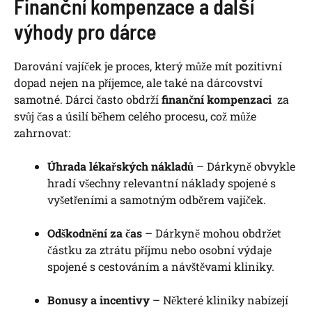
Finanční ⁣kompenzace a další
výhody pro dárce
Darování vajíček⁢ je proces, který může mít pozitivní‌
dopad nejen na příjemce,‌ ale také na dárcovství
samotné. ⁤Dárci často obdrží
finanční kompenzaci
⁢ za
svůj‍ čas a úsilí během celého procesu, což může
zahrnovat:
Úhrada lékařských ⁢nákladů
– Dárkyně obvykle
hradí všechny relevantní náklady spojené s‍
vyšetřeními a samotným odběrem vajíček.
Odškodnění‍ za čas
– Dárkyně ‌mohou obdržet
částku ‌za ztrátu​ příjmu‍ nebo osobní výdaje
spojené ‌s cestováním a⁣ návštěvami⁢ kliniky.
Bonusy a incentivy
– Některé kliniky nabízejí