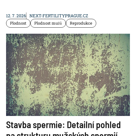
12. 7. 2026
NEXT-FERTILITYPRAGUE.CZ
Plodnost
Plodnost mužů
Reprodukce
Stavba spermie: Detailní pohled
na strukturu mužských spermií