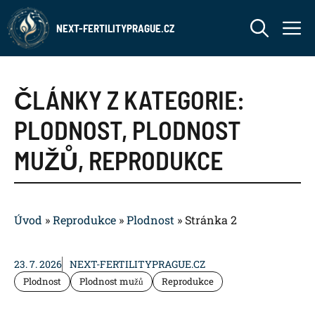
Přeskočit
M
na
NEXT-FERTILITYPRAGUE.CZ
obsah
ČLÁNKY Z KATEGORIE:
PLODNOST
,
PLODNOST
MUŽŮ
,
REPRODUKCE
Úvod
»
Reprodukce
»
Plodnost
»
Stránka 2
23. 7. 2026
NEXT-FERTILITYPRAGUE.CZ
Plodnost
Plodnost mužů
Reprodukce