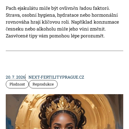
Pach ejakulátu může být ovlivněn řadou faktorů.
Strava, osobní hygiena, hydratace nebo hormonální
rovnováha hrají klíčovou roli. Například konzumace
česneku nebo alkoholu může jeho vůni změnit.
Zasvěcené tipy vám pomohou lépe porozumět.
20. 7. 2026
NEXT-FERTILITYPRAGUE.CZ
Plodnost
Reprodukce