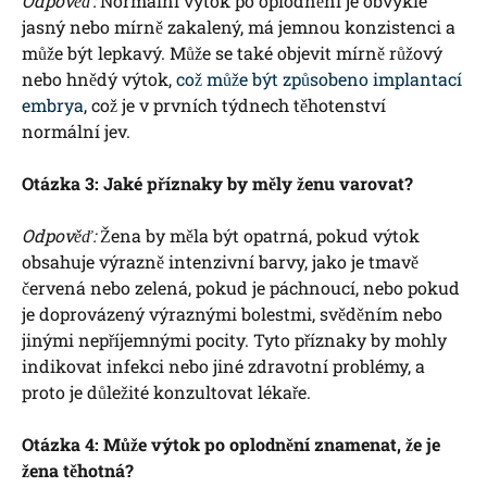
Odpověď:
Normální výtok po oplodnění je obvykle
jasný nebo mírně zakalený, má jemnou konzistenci a
může být lepkavý. Může se také objevit mírně růžový
nebo hnědý výtok,
což může být způsobeno implantací
embrya
, což je v prvních týdnech těhotenství
normální jev.
Otázka 3: Jaké příznaky by měly ženu varovat?
Odpověď:
Žena by měla být opatrná, pokud výtok
obsahuje výrazně intenzivní barvy, jako je tmavě
červená nebo zelená, pokud je páchnoucí, nebo pokud
je doprovázený výraznými bolestmi, svěděním nebo
jinými nepříjemnými pocity. Tyto příznaky by mohly
indikovat infekci nebo jiné zdravotní problémy, a
proto je důležité konzultovat lékaře.
Otázka 4: Může výtok po oplodnění znamenat, že je
žena těhotná?