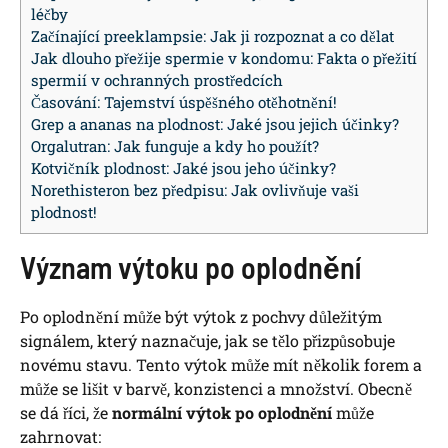
léčby
Začínající preeklampsie: Jak ji rozpoznat a co dělat
Jak dlouho přežije spermie v kondomu: Fakta o přežití
spermií v ochranných prostředcích
Časování: Tajemství úspěšného otěhotnění!
Grep a ananas na plodnost: Jaké jsou jejich účinky?
Orgalutran: Jak funguje a kdy ho použít?
Kotvičník plodnost: Jaké jsou jeho účinky?
Norethisteron bez předpisu: Jak ovlivňuje vaši
plodnost!
Význam výtoku po oplodnění
Po oplodnění může být výtok z pochvy důležitým
signálem, který naznačuje, jak se tělo přizpůsobuje
novému stavu. Tento výtok může mít několik forem a
může se lišit v barvě, konzistenci a množství. Obecně
se dá říci, že
normální výtok po oplodnění
může
zahrnovat: