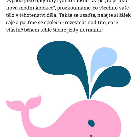
vypadá jako uplynulý týdenní úklid“ až po „to je jako
nová módní kolekce“, prozkoumáme, co všechno vaše
tělo v těhotenství dělá. Takže se usaďte, nalejte si šálek
čaje a pojďme se společně rozesmát nad tím, co je
vlastně během téhle šílené jízdy normální!