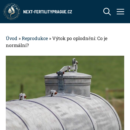
Přeskočit
M
na
NEXT-FERTILITYPRAGUE.CZ
obsah
Úvod
»
Reprodukce
»
Výtok po oplodnění: Co je
normální?