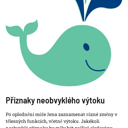
Příznaky neobvyklého výtoku
Po oplodnění může žena zaznamenat různé změny v
tělesných funkcích, včetně výtoku. Jakékoli
neobvyklé příznaky by měly být pečlivě sledovány,