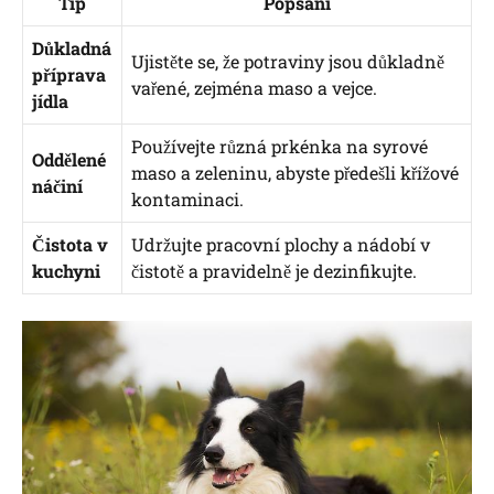
Tip
Popsání
Důkladná
Ujistěte se, že potraviny jsou důkladně
příprava
vařené, zejména maso a vejce.
jídla
Používejte různá prkénka na syrové
Oddělené
maso a zeleninu, abyste předešli křížové
náčiní
kontaminaci.
Čistota v
Udržujte pracovní plochy a nádobí v
kuchyni
čistotě a pravidelně je dezinfikujte.