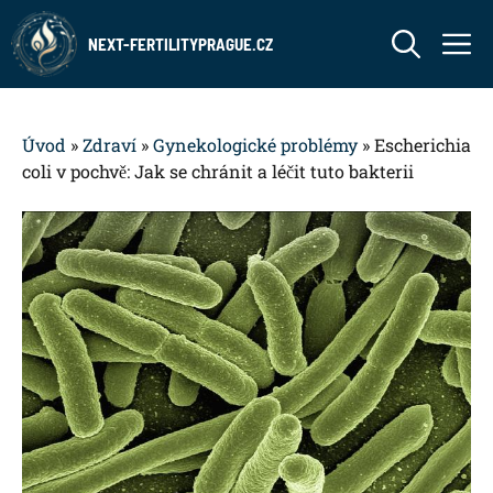
Přeskočit
M
na
NEXT-FERTILITYPRAGUE.CZ
obsah
Úvod
»
Zdraví
»
Gynekologické problémy
»
Escherichia
coli v pochvě: Jak se chránit a léčit tuto bakterii