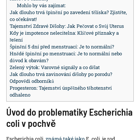
Mohlo by vás zajímat:
Jak dlouho trvá špinění po zavedení tělíska? Zjistěte,
co očekávat!
Tajemství Zdravé Dělohy: Jak Pečovat o Svůj Uterus
Kdy je impotence nelecitelna: Klíčové příznaky a
řešení
Špinění 5 dní před menstruací: Je to normální?
Hnědé špinění po menstruaci: Je to normální nebo
důvod k obavám?
Zelený výtok: Varovné signály a co dělat
Jak dlouho trvá zavinování dělohy po porodu?
Odpovědi odborníků
Progesteron: Tajemství úspěšného těhotenství
odhaleno
Úvod do problematiky Escherichia
coli v pochvě
Escherichia coli,
známá také jako
E. coli, je rod