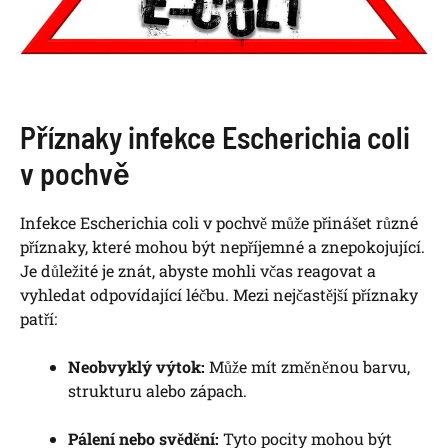
Příznaky infekce Escherichia coli
v pochvě
Infekce Escherichia coli v pochvě může přinášet různé
příznaky, které mohou být nepříjemné a znepokojující.
Je důležité je znát, abyste mohli včas reagovat a
vyhledat odpovídající léčbu. Mezi nejčastější příznaky
patří:
Neobvyklý výtok:
Může mít změněnou barvu,
strukturu alebo zápach.
Pálení nebo svědění:
Tyto pocity mohou být