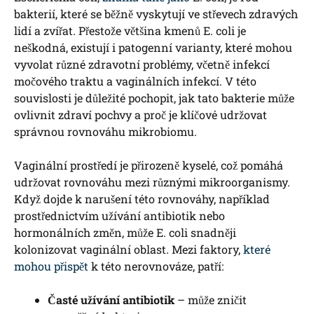
bakterií, které se běžně vyskytují ve střevech zdravých
lidí a zvířat. Přestože většina kmenů E. coli je
neškodná, existují i patogenní varianty, které mohou
vyvolat různé zdravotní problémy, včetně infekcí
močového traktu a vaginálních infekcí. V této
souvislosti je důležité pochopit, jak tato bakterie může
ovlivnit zdraví pochvy a proč je klíčové udržovat
správnou rovnováhu mikrobiomu.
Vaginální prostředí je přirozeně kyselé, což pomáhá
udržovat rovnováhu mezi různými mikroorganismy.
Když dojde k narušení této rovnováhy, například
prostřednictvím užívání antibiotik nebo
hormonálních změn, může E. coli snadněji
kolonizovat vaginální oblast. Mezi faktory,
které
mohou přispět
k této nerovnováze, patří:
Časté užívání antibiotik
– může zničit