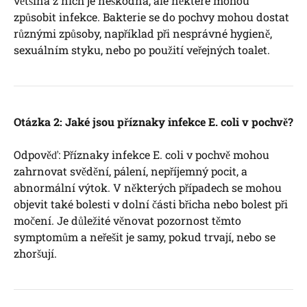
většina z nich je neškodná, ale některé mohou
způsobit infekce. Bakterie se do pochvy mohou dostat
různými způsoby, například při nesprávné hygieně,
sexuálním styku, nebo po použití veřejných toalet.
Otázka 2: Jaké jsou příznaky infekce E. coli v pochvě?
Odpověď: Příznaky infekce E. coli v pochvě mohou
zahrnovat svědění, pálení, nepříjemný pocit, a
abnormální výtok. V některých případech se mohou
objevit také bolesti v dolní části břicha nebo bolest při
močení. Je důležité věnovat pozornost těmto
symptomům a neřešit je samy, pokud trvají, nebo se
zhoršují.