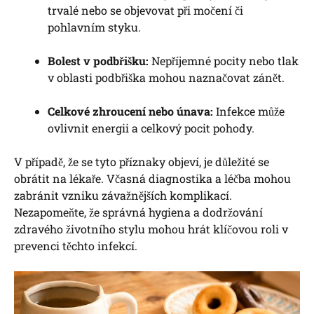
trvalé nebo se objevovat při močení či
pohlavním styku.
Bolest v podbřišku:
Nepříjemné pocity nebo tlak
v oblasti podbřiška mohou naznačovat zánět.
Celkové zhroucení nebo únava:
Infekce může
ovlivnit energii a celkový pocit pohody.
V případě, že se tyto příznaky objeví, je důležité se
obrátit na lékaře. Včasná diagnostika a léčba mohou
zabránit vzniku závažnějších komplikací.
Nezapomeňte, že správná hygiena a dodržování
zdravého životního stylu mohou hrát klíčovou roli v
prevenci těchto infekcí.