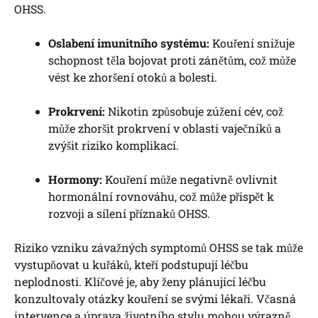
OHSS.
Oslabení imunitního systému:
Kouření snižuje
schopnost těla bojovat proti zánětům, což může
vést ke zhoršení otoků a bolesti.
Prokrvení:
Nikotin způsobuje zúžení cév, což
může zhoršit prokrvení v oblasti vaječníků a
zvýšit riziko komplikací.
Hormony:
Kouření může negativně ovlivnit
hormonální rovnováhu, což může přispět k
rozvoji a sílení příznaků OHSS.
Riziko vzniku závažných symptomů OHSS se tak může
vystupňovat u kuřáků, kteří podstupují léčbu
neplodnosti. Klíčové je, aby ženy plánující léčbu
konzultovaly otázky kouření se svými lékaři. Včasná
intervence a úprava životního stylu mohou výrazně