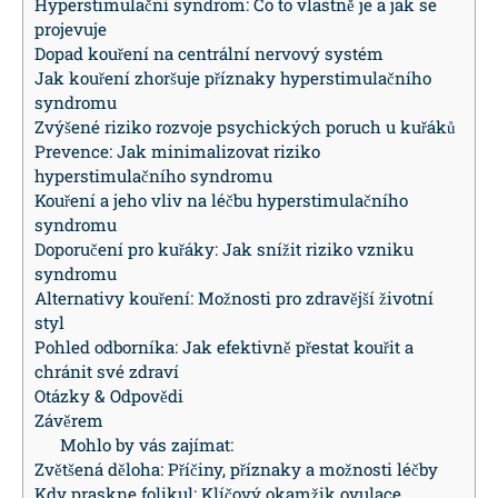
Hyperstimulační syndrom: Co to vlastně je a jak se
projevuje
Dopad kouření na centrální nervový systém
Jak kouření zhoršuje příznaky hyperstimulačního
syndromu
Zvýšené riziko rozvoje psychických poruch u kuřáků
Prevence: Jak minimalizovat riziko
hyperstimulačního syndromu
Kouření a jeho vliv na léčbu hyperstimulačního
syndromu
Doporučení pro kuřáky: Jak snížit riziko vzniku
syndromu
Alternativy kouření: Možnosti pro zdravější životní
styl
Pohled odborníka: Jak efektivně přestat kouřit a
chránit své zdraví
Otázky & Odpovědi
Závěrem
Mohlo by vás zajímat:
Zvětšená děloha: Příčiny, příznaky a možnosti léčby
Kdy praskne folikul: Klíčový okamžik ovulace