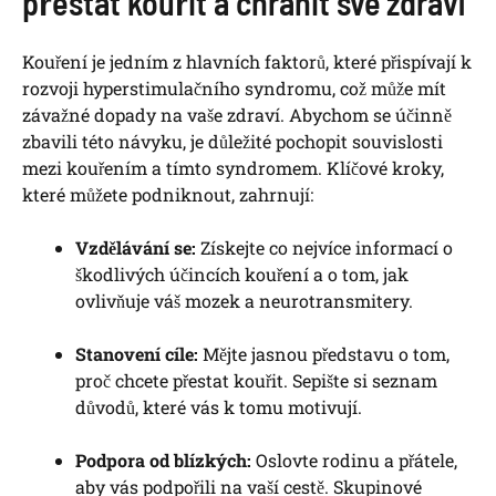
přestat kouřit a chránit své zdraví
Kouření je jedním z hlavních faktorů, které přispívají k
rozvoji hyperstimulačního syndromu, což může mít
závažné dopady na vaše zdraví. Abychom se účinně
zbavili této návyku, je důležité pochopit souvislosti
mezi kouřením a tímto syndromem. Klíčové kroky,
které můžete podniknout, zahrnují:
Vzdělávání se:
Získejte co nejvíce informací o
škodlivých účincích kouření a o tom, jak
ovlivňuje váš mozek a neurotransmitery.
Stanovení cíle:
Mějte jasnou představu o tom,
proč chcete přestat kouřit. Sepište si seznam
důvodů, které vás k tomu motivují.
Podpora od blízkých:
Oslovte rodinu a přátele,
aby vás podpořili na vaší cestě. Skupinové