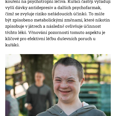
kouření na psychotropní léčiva. Kuřáci častěji vyžadují
vyšší dávky antidepresiv a dalších psychofarmak,
čímž se zvyšuje riziko nežádoucích účinků. To může
být způsobeno metabolickými změnami, které nikotin
způsobuje v játrech a následně ovlivňuje účinnost
těchto léků. Věnování pozornosti tomuto aspektu je
klíčové pro efektivní léčbu duševních poruch u
kuřáků.