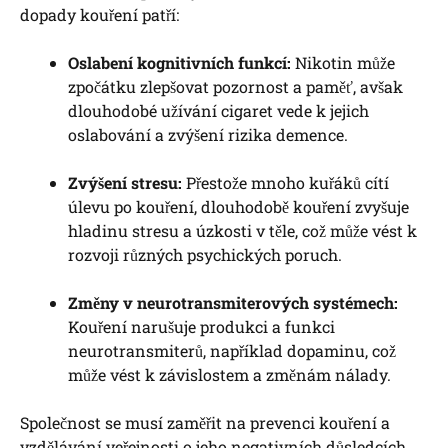
dopady kouření patří:
Oslabení kognitivních funkcí:
Nikotin může
zpočátku zlepšovat pozornost a paměť, avšak
dlouhodobé užívání cigaret vede k jejich
oslabování a zvýšení rizika demence.
Zvýšení stresu:
Přestože mnoho kuřáků cítí
úlevu po kouření, dlouhodobě kouření zvyšuje
hladinu stresu a úzkosti v těle, což může vést k
rozvoji různých psychických poruch.
Změny v neurotransmiterových systémech:
Kouření narušuje produkci a funkci
neurotransmiterů, například dopaminu, což
může vést k závislostem a změnám nálady.
Společnost se musí zaměřit na prevenci kouření a
vzdělávání veřejnosti o jeho negativních důsledcích,