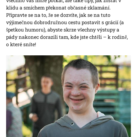
všechno vás může potkat, ale také tipy, jak zůstat v
klidu a smíchem překonat občasné zklamání.
Připravte se na to, že se dozvíte, jak se na tuto
výjimečnou dobrodružnou cestu postavit s grácií (a
špetkou humoru), abyste skrze všechny výstupy a
pády nakonec dorazili tam, kde jste chtěli – k rodině,
o které sníte!