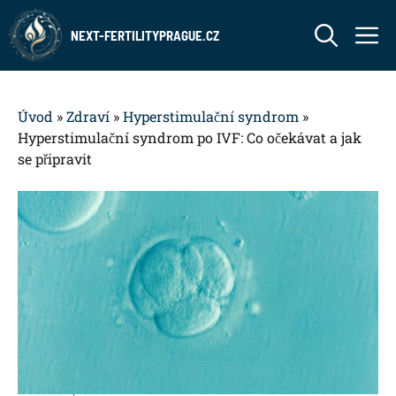
Přeskočit
M
na
NEXT-FERTILITYPRAGUE.CZ
obsah
Úvod
»
Zdraví
»
Hyperstimulační syndrom
»
Hyperstimulační syndrom po IVF: Co očekávat a jak
se připravit