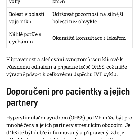
váhy
změn
Bolest v oblasti
Udržovat pozornost na silnější
vaječníků
bolesti než obvykle
Náhlé potíže s
Okamžitá konzultace s lékařem
dýcháním
Připravenost a sledování symptomů jsou klíčové k
včasnému odhalení a případné léčbě OHSS, což může
výrazně přispět k celkovému úspěchu IVF cyklu.
Doporučení pro pacientky a jejich
partnery
Hyperstimulační syndrom (OHSS) po IVF může být pro
mnohé ženy a jejich partnery stresujícím obdobím. Je
důležité být dobře informovaný a připravený. Zde je