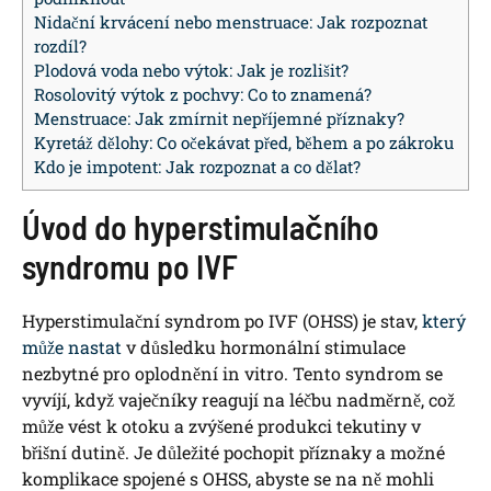
Nidační krvácení nebo menstruace: Jak rozpoznat
rozdíl?
Plodová voda nebo výtok: Jak je rozlišit?
Rosolovitý výtok z pochvy: Co to znamená?
Menstruace: Jak zmírnit nepříjemné příznaky?
Kyretáž dělohy: Co očekávat před, během a po zákroku
Kdo je impotent: Jak rozpoznat a co dělat?
Úvod do hyperstimulačního
syndromu po IVF
Hyperstimulační syndrom po IVF (OHSS) je stav,
který
může nastat
v důsledku hormonální stimulace
nezbytné pro oplodnění in vitro. Tento syndrom se
vyvíjí, když vaječníky reagují na léčbu nadměrně, což
může vést k otoku a zvýšené produkci tekutiny v
břišní dutině. Je důležité pochopit příznaky a možné
komplikace spojené s OHSS, abyste se na ně mohli