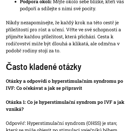
Podpora okolí:
Mějte okolo sebe blízké, kteří vás
podpoří a sdílejte s nimi své pocity.
Nikdy nezapomínejte, že každý krok na této cestě je
příležitostí pro růst a učení. Věřte ve své schopnosti a
přijměte každou příležitost, která přichází. Cesta k
rodičovství může být dlouhá a klikatá, ale odměna v
podobě rodiny stojí za to.
Často kladené otázky
Otázky a odpovědi o hyperstimulačním syndromu po
IVF: Co očekávat a jak se připravit
Otázka 1: Co je hyperstimulační syndrom po IVF a jak
vzniká?
Odpověď: Hyperstimulační syndrom (OHSS) je stav,
který se může objevit po stimulaci vaječníků během