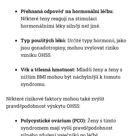
Přehnaná odpověď na hormonální léčbu:
Některé ženy reagují na stimulaci
hormonálními léky silněji než jiné.
Typ použitých léků:
Určité typy hormonů, jako
jsou gonadotropiny, mohou zvyšovat riziko
vzniku OHSS.
Věk a tělesná hmotnost:
Mladší ženy a ženy s
nižším BMI mohou být náchylnější k tomuto
syndromu.
Některé rizikové faktory mohou také zvýšit
pravděpodobnost výskytu OHSS:
Polycystické ovárium (PCO):
Ženy s tímto
syndromem mají vyšší pravděpodobnost
silného zduření vaječníků po léčbě.