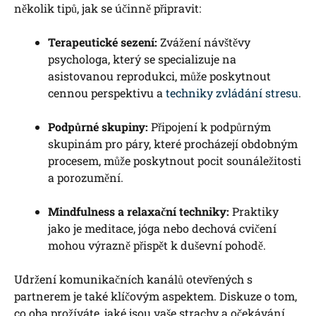
několik tipů, jak se účinně připravit:
Terapeutické sezení:
Zvážení návštěvy
psychologa, který se specializuje na
asistovanou reprodukci, může poskytnout
cennou perspektivu a
techniky zvládání stresu
.
Podpůrné skupiny:
Připojení k podpůrným
skupinám pro páry, které procházejí obdobným
procesem, může poskytnout pocit sounáležitosti
a porozumění.
Mindfulness a relaxační techniky:
Praktiky
jako je meditace, jóga nebo dechová cvičení
mohou výrazně přispět k duševní pohodě.
Udržení komunikačních kanálů otevřených s
partnerem je také klíčovým aspektem. Diskuze o tom,
co oba prožíváte, jaké jsou vaše strachy a očekávání,