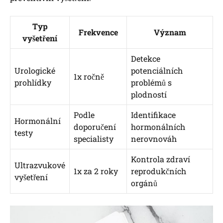
Typ
Frekvence
Význam
vyšetření
Detekce
Urologické
potenciálních
1x ročně
prohlídky
problémů s
plodností
Podle
Identifikace
Hormonální
doporučení
hormonálních
testy
specialisty
nerovnováh
Kontrola zdraví
Ultrazvukové
1x za 2 roky
reprodukčních
vyšetření
orgánů