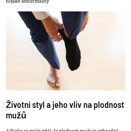
nějaké abnormality.
Životní styl a jeho vliv na plodnost
mužů
Ačkoliv se může zdát, že plodnost mužů je výhradně