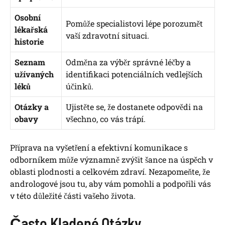
Osobní
Pomůže specialistovi lépe porozumět
lékařská
vaší zdravotní situaci.
historie
Seznam
Odměna za výběr správné léčby a
užívaných
identifikaci potenciálních vedlejších
léků
účinků.
Otázky a
Ujistěte se, že dostanete odpovědi na
obavy
všechno, co vás trápí.
Příprava na vyšetření a efektivní komunikace s
odborníkem může významně zvýšit šance na úspěch v
oblasti plodnosti a celkovém zdraví. Nezapomeňte, že
andrologové jsou tu, aby vám pomohli a podpořili vás
v této důležité části vašeho života.
Často Kladené Otázky