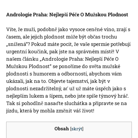
Andrologie Praha: Nejlepší Péče O Mužskou Plodnost
Víte, že muži, podobně jako vysoce ceněné víno, zrají s
časem, ale jejich plodnost může být občas trochu
„snížená“? Pokud máte pocit, že vaše spermie potřebují
urgentní koučink, pak jste na správném místě! V
našem článku „Andrologie Praha: Nejlepší Péče O
Mužskou Plodnost“ se ponoříme do světa mužské
plodnosti s humorem a odborností, abychom vám
ukázali, jak na to. Objevte tajemství, jak být v
plodnosti nezadržitelný, ať už už máte úspěch jako s
nejlepším lukem a šípem, nebo jste spíše týmový hráč.
Tak si pohodlně nasaďte sluchátka a připravte se na
jízdu, která by mohla změnit váš život!
Obsah
[
skrýt
]