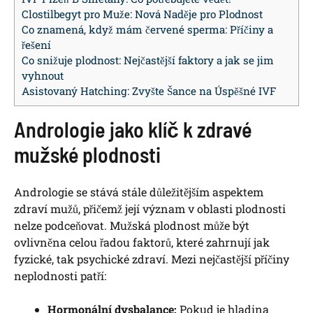
Clostilbegyt pro Muže: Nová Naděje pro Plodnost
Co znamená, když mám červené sperma: Příčiny a
řešení
Co snižuje plodnost: Nejčastější faktory a jak se jim
vyhnout
Asistovaný Hatching: Zvyšte Šance na Úspěšné IVF
Andrologie jako klíč k zdravé
mužské plodnosti
Andrologie se stává stále důležitějším aspektem
zdraví mužů, přičemž její význam v oblasti plodnosti
nelze podceňovat. Mužská plodnost může být
ovlivněna celou řadou faktorů, které zahrnují jak
fyzické, tak psychické zdraví. Mezi nejčastější příčiny
neplodnosti patří:
Hormonální dysbalance:
Pokud je hladina