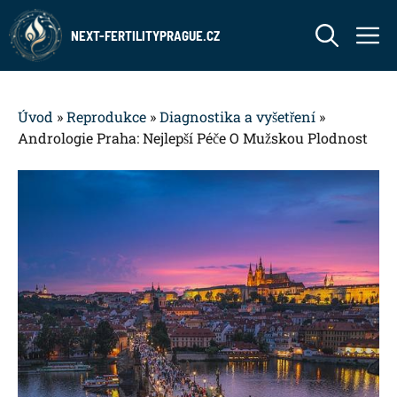
Přeskočit
M
na
NEXT-FERTILITYPRAGUE.CZ
obsah
Úvod
»
Reprodukce
»
Diagnostika a vyšetření
»
Andrologie Praha: Nejlepší Péče O Mužskou Plodnost