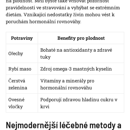
na plodnost. Měli byste také věnovat pozornost
pravidelnosti ve stravování a vyhýbat se extrémním
dietám. Vznikající nedostatky živin mohou vést k
poruchám hormonální rovnováhy.
Potraviny
Benefity pro plodnost
Bohaté na antioxidanty a zdravé
Ořechy
tuky
Rybí maso
Zdroj omega-3 mastných kyselin
Čerstvá
Vitamíny a minerály pro
zelenina
hormonální rovnováhu
Ovesné
Podporují zdravou hladinu cukru v
vločky
krvi
Nejmodernější léčebné metody a