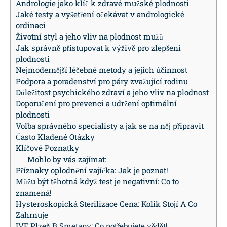
Andrologie jako klíč k zdravé mužské plodnosti
Jaké testy a vyšetření očekávat v andrologické
ordinaci
Životní styl a jeho vliv na plodnost mužů
Jak správně přistupovat k výživě pro zlepšení
plodnosti
Nejmodernější léčebné metody a jejich účinnost
Podpora a poradenství pro páry zvažující rodinu
Důležitost psychického zdraví a jeho vliv na plodnost
Doporučení pro prevenci a udržení optimální
plodnosti
Volba správného specialisty a jak se na něj připravit
Často Kladené Otázky
Klíčové Poznatky
Mohlo by vás zajímat:
Příznaky oplodnění vajíčka: Jak je poznat!
Můžu být těhotná když test je negativní: Co to
znamená!
Hysteroskopická Sterilizace Cena: Kolik Stojí A Co
Zahrnuje
IVF Plzeň B Smetany: Co potřebujete vědět!