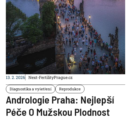
13. 2. 2026
Next-FertilityPrague.cz
Diagnostika a vyšetření
Reprodukce
Andrologie Praha: Nejlepší
Péče O Mužskou Plodnost