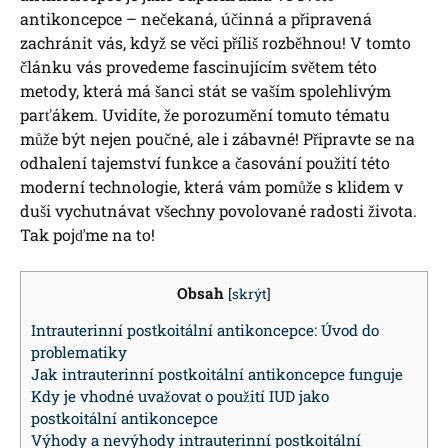
antikoncepce – nečekaná, účinná a připravená
zachránit vás, když se věci příliš rozběhnou! V tomto
článku vás provedeme fascinujícím světem této
metody, která má šanci stát se vaším spolehlivým
parťákem. Uvidíte, že porozumění tomuto tématu
může být nejen poučné, ale i zábavné! Připravte se na
odhalení tajemství funkce a časování použití této
moderní technologie, která vám pomůže s klidem v
duši vychutnávat všechny povolované radosti života.
Tak pojďme na to!
Obsah
[
skrýt
]
Intrauterinní postkoitální antikoncepce: Úvod do
problematiky
Jak intrauterinní postkoitální antikoncepce funguje
Kdy je vhodné uvažovat o použití IUD jako
postkoitální antikoncepce
Výhody a nevýhody intrauterinní postkoitální