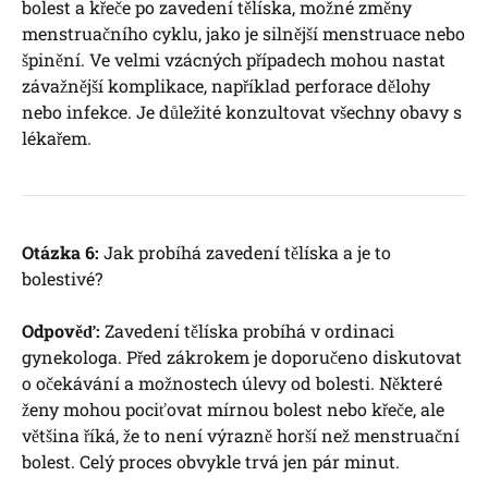
bolest a křeče po zavedení tělíska, možné změny
menstruačního cyklu, jako je silnější menstruace nebo
špinění. Ve velmi vzácných případech mohou nastat
závažnější komplikace, například perforace dělohy
nebo infekce. Je důležité konzultovat všechny obavy s
lékařem.
Otázka 6:
Jak probíhá zavedení tělíska a je to
bolestivé?
Odpověď:
Zavedení tělíska probíhá v ordinaci
gynekologa. Před zákrokem je doporučeno diskutovat
o očekávání a možnostech úlevy od bolesti. Některé
ženy mohou pociťovat mírnou bolest nebo křeče, ale
většina říká, že to není výrazně horší než menstruační
bolest. Celý proces obvykle trvá jen pár minut.