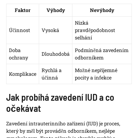
Faktor
Výhody
Nevýhody
Nízká
Účinnost
Vysoká
pravděpodobnost
selhání
Doba
Podmíněná zavedením
Dlouhodobá
ochrany
odborníkem
Rychlá a
Možné nepříjemné
Komplikace
účinná
pocity a infekce
Jak probíhá zavedení IUD a co
očekávat
Zavedení intrauterinního zařízení (IUD) je proces,
který by měl být prováděn odborníkem, nejlépe