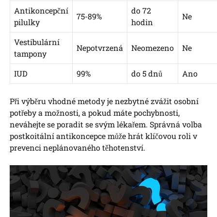
Antikoncepční
do 72
75-89%
Ne
pilulky
hodin
Vestibulární
Nepotvrzená
Neomezeno
Ne
tampony
IUD
99%
do 5 dnů
Ano
Při výběru vhodné metody je nezbytné zvážit osobní
potřeby a možnosti, a pokud máte pochybnosti,
neváhejte se poradit se svým lékařem. Správná volba
postkoitální antikoncepce může hrát klíčovou roli v
prevenci neplánovaného těhotenství.