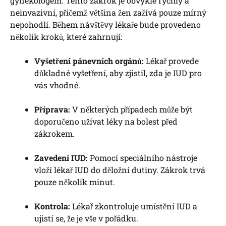
gynekologem. Tento zákrok je obvykle rychlý a
neinvazivní, přičemž většina žen zažívá pouze mírný
nepohodlí. Během návštěvy lékaře bude provedeno
několik kroků, které zahrnují:
Vyšetření pánevních orgánů:
Lékař provede
důkladné vyšetření, aby zjistil, zda je IUD pro
vás vhodné.
Příprava:
V některých případech může být
doporučeno užívat léky na bolest před
zákrokem.
Zavedení IUD:
Pomocí speciálního nástroje
vloží lékař IUD do děložní dutiny. Zákrok trvá
pouze několik minut.
Kontrola:
Lékař zkontroluje umístění IUD a
ujistí se, že je vše v pořádku.