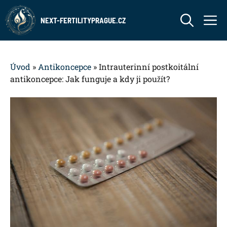
Přeskočit
M
na
NEXT-FERTILITYPRAGUE.CZ
obsah
Úvod
»
Antikoncepce
»
Intrauterinní postkoitální
antikoncepce: Jak funguje a kdy ji použít?