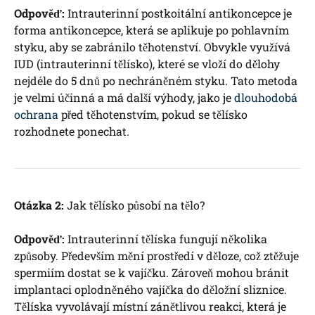
Odpověď:
Intrauterinní postkoitální antikoncepce je
forma antikoncepce, která se aplikuje po pohlavním
styku, aby se zabránilo těhotenství. Obvykle využívá
IUD (intrauterinní tělísko), které se vloží do dělohy
nejdéle do 5 dnů po nechráněném styku. Tato metoda
je velmi účinná a má další výhody, jako je
dlouhodobá
ochrana
před těhotenstvím, pokud se tělísko
rozhodnete ponechat.
Otázka 2:
Jak tělísko působí na tělo?
Odpověď:
Intrauterinní tělíska fungují několika
způsoby. Především mění prostředí v děloze, což ztěžuje
spermiím dostat se k vajíčku. Zároveň mohou bránit
implantaci oplodněného vajíčka do děložní sliznice.
Tělíska vyvolávají místní zánětlivou reakci, která je