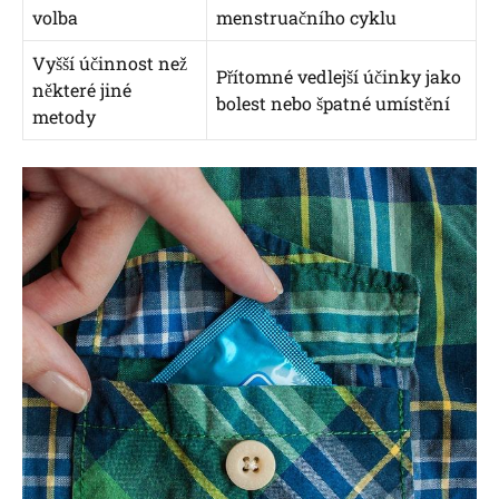
volba
menstruačního cyklu
Vyšší účinnost než
Přítomné vedlejší účinky jako
některé jiné
bolest nebo špatné umístění
metody