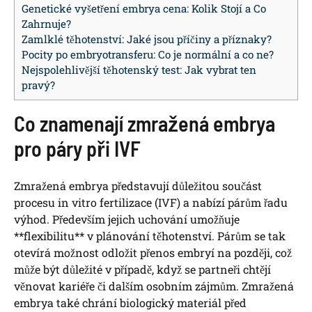
Genetické vyšetření embrya cena: Kolik Stojí a Co
Zahrnuje?
Zamlklé těhotenství: Jaké jsou příčiny a příznaky?
Pocity po embryotransferu: Co je normální a co ne?
Nejspolehlivější těhotenský test: Jak vybrat ten
pravý?
Co znamenají zmražená embrya
pro páry při IVF
Zmražená embrya představují důležitou součást
procesu in vitro fertilizace (IVF) a nabízí párům řadu
výhod. Především jejich uchování umožňuje
**flexibilitu** v plánování těhotenství. Párům se tak
otevírá možnost odložit přenos embryí na později, což
může být důležité v případě, když se partneři chtějí
věnovat kariéře či dalším osobním zájmům. Zmražená
embrya také chrání biologický materiál před