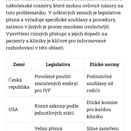
náboženské rozměry, které mohou ovlivnit názory na
tuto problematiku. V některých zemích je legislativa
přísná a vyžaduje specifické souhlasy a procedury,
zatímco v jiných je proces mnohem uvolněnější.
Vysvětlení různých přístupů a jejich dopadů na
pacienty a kliniky je klíčové pro informované
rozhodování v této oblasti.
Země
Legislativa
Etické normy
Povolené použití
Podmíněné
Česká
zmražených embryí
souhlasy od
republika
pro IVF
rodičů
Etické komise
Různé zákony podle
USA
pro každou
jednotlivých států
kliniku
Velmi přísná
Silné zaměření