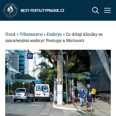
Přeskočit
M
na
NEXT-FERTILITYPRAGUE.CZ
obsah
Úvod
»
Těhotenství
»
Embryo
»
Co dělají kliniky se
zmraženými embryi: Postupy a Možnosti