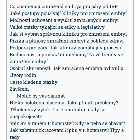
Co znamenají zmražená embrya pro páry při IVF
Jaké postupy používají kliniky pro zmražení embryí
Možnosti uchování a využití zmražených embryí
Velké otázky týkající se etiky a legislativy
Jak si vybrat správnou kliniku pro zmražení embryí
Rizika a přínosy zmražení embryí z pohledu zdraví
Podpora pro páry: Jak kliniky pomáhají v procesu
Budoucnost reprodukční medicíny: Nové trendy ve
zmražení embryí
Osobní zkušenosti: Jak zmražená embrya ovlivnila
životy rodin
Často kladené otázky
Závěrem
Mohlo by vás zajímat:
Nízko položená placenta: Jaké přináší problémy?
Těhotenský výtok: Co je normální a kdy se
znepokojovat?
Špinění v raném těhotenství: Kdy je třeba se obávat?
Jak zabránit zkracování čípku v těhotenství: Tipy a
rady