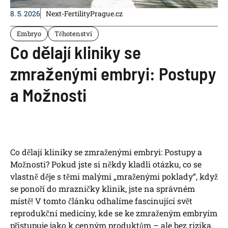
8. 5. 2026
Next-FertilityPrague.cz
Embryo
Těhotenství
Co dělají kliniky se
zmraženými embryi: Postupy
a Možnosti
Co dělají kliniky se zmraženými embryi: Postupy a
Možnosti? Pokud jste si někdy kladli otázku, co se
vlastně děje s těmi malými „mraženými poklady“, když
se ponoří do mrazničky klinik, jste na správném
místě! V tomto článku odhalíme fascinující svět
reprodukční medicíny, kde se ke zmraženým embryím
přistupuje jako k cenným produktům – ale bez rizika,