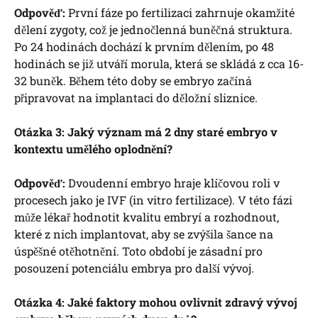
Odpověď:
První fáze po fertilizaci zahrnuje okamžité
dělení zygoty, což je jednočlenná buněčná struktura.
Po 24 hodinách dochází k prvním dělením, po 48
hodinách se již utváří morula, která se skládá z cca 16-
32 buněk. Během této doby se embryo začíná
připravovat na implantaci do děložní sliznice.
Otázka 3: Jaký význam má 2 dny staré embryo v
kontextu umělého oplodnění?
Odpověď:
Dvoudenní embryo hraje klíčovou roli v
procesech jako je IVF (in vitro fertilizace). V této fázi
může lékař hodnotit kvalitu embryí a rozhodnout,
které z nich implantovat, aby se zvýšila šance na
úspěšné otěhotnění. Toto období je zásadní pro
posouzení potenciálu embrya pro další vývoj.
Otázka 4: Jaké faktory mohou ovlivnit zdravý vývoj