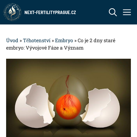
Přeskočit
M
na
NEXT-FERTILITYPRAGUE.CZ
obsah
Úvod
»
Těhotenství
»
Embryo
»
Co je 2 dny staré
embryo: Vývojové Fáze a Význam