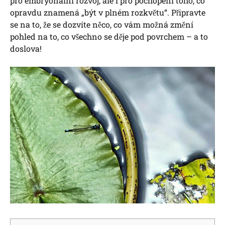
pro embryonální rozvoj, ale i pro pochopení toho, co
opravdu znamená „být v plném rozkvětu“. Připravte
se na to, že se dozvíte něco, co vám možná změní
pohled na to, co všechno se děje pod povrchem – a to
doslova!