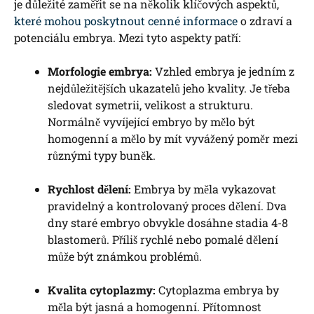
je důležité zaměřit se na několik klíčových aspektů,
které mohou poskytnout cenné informace
o zdraví a
potenciálu embrya. Mezi tyto aspekty patří:
Morfologie embrya:
Vzhled embrya je jedním z
nejdůležitějších ukazatelů jeho kvality. Je třeba
sledovat symetrii, velikost a strukturu.
Normálně vyvíjející embryo by mělo být
homogenní a mělo by mít vyvážený poměr mezi
různými typy buněk.
Rychlost dělení:
Embrya by měla vykazovat
pravidelný a kontrolovaný proces dělení. Dva
dny staré embryo obvykle dosáhne stadia 4-8
blastomerů. Příliš rychlé nebo pomalé dělení
může být známkou problémů.
Kvalita cytoplazmy:
Cytoplazma embrya by
měla být jasná a homogenní. Přítomnost