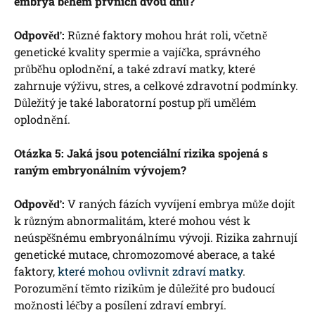
embrya během prvních dvou dnů?
Odpověď:
Různé faktory mohou hrát roli, včetně
genetické kvality spermie a vajíčka, správného
průběhu oplodnění, a také zdraví matky, které
zahrnuje výživu, stres, a celkové zdravotní podmínky.
Důležitý je také laboratorní postup při umělém
oplodnění.
Otázka 5: Jaká jsou potenciální rizika spojená s
raným embryonálním vývojem?
Odpověď:
V raných fázích vyvíjení embrya může dojít
k různým abnormalitám, které mohou vést k
neúspěšnému embryonálnímu vývoji. Rizika zahrnují
genetické mutace, chromozomové aberace, a také
faktory,
které mohou ovlivnit zdraví matky
.
Porozumění těmto rizikům je důležité pro budoucí
možnosti léčby a posílení zdraví embryí.