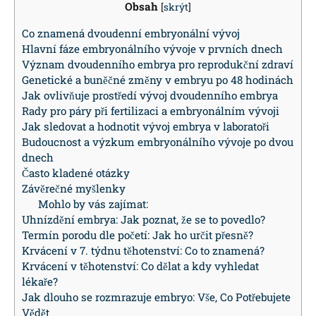
Obsah
[
skrýt
]
Co znamená dvoudenní embryonální vývoj
Hlavní fáze embryonálního vývoje v prvních dnech
Význam dvoudenního embrya pro reprodukční zdraví
Genetické a buněčné změny v embryu po 48 hodinách
Jak ovlivňuje prostředí vývoj dvoudenního embrya
Rady pro páry při fertilizaci a embryonálním vývoji
Jak sledovat a hodnotit vývoj embrya v laboratoři
Budoucnost a výzkum embryonálního vývoje po dvou
dnech
Často kladené otázky
Závěrečné myšlenky
Mohlo by vás zajímat:
Uhnízdění embrya: Jak poznat, že se to povedlo?
Termín porodu dle početí: Jak ho určit přesně?
Krvácení v 7. týdnu těhotenství: Co to znamená?
Krvácení v těhotenství: Co dělat a kdy vyhledat
lékaře?
Jak dlouho se rozmrazuje embryo: Vše, Co Potřebujete
Vědět