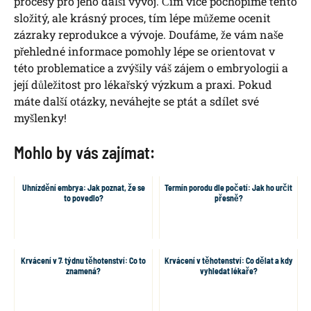
procesy pro jeho další vývoj. Čím více pochopíme tento
složitý, ale krásný proces, tím lépe můžeme ocenit
zázraky reprodukce a vývoje. Doufáme, že vám naše
přehledné informace pomohly lépe se orientovat v
této problematice a zvýšily váš zájem o embryologii a
její důležitost pro lékařský výzkum a praxi. Pokud
máte další otázky, neváhejte se ptát a sdílet své
myšlenky!
Mohlo by vás zajímat:
Uhnízdění embrya: Jak poznat, že se
Termín porodu dle početí: Jak ho určit
to povedlo?
přesně?
Krvácení v 7. týdnu těhotenství: Co to
Krvácení v těhotenství: Co dělat a kdy
znamená?
vyhledat lékaře?