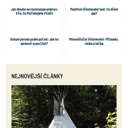
Jak dlouho se rozmrazuje embryo:
Pozitivní těhotenský test: Co dělat
Vše, Co Potřebujete Vědět
dál?
Datum porodu podle početí: Jak ho
Mimoděložní těhotenství: Příznaky,
správně vypočítat?
rizika a léčba
NEJNOVĚJŠÍ ČLÁNKY