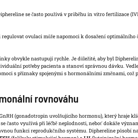
iphereline se často používá v průběhu in vitro fertilizace (IV
 regulovat ovulaci může napomoci k dosažení optimálního 
nky obvykle nastupují rychle. Je důležité, aby byl Diphereli
viduální potřeby pacienta a stanoví správnou dávku. Vedl
pomoci s příznaky spojenými s hormonálními změnami, což p
rmonální rovnováhu
 GnRH (gonadotropin uvolňujícího hormonu), který hraje kl
k se často využívá při léčbě neplodnosti, neboť dokáže význ
rávnou funkci reprodukčního systému. Diphereline působí n
FSH
(folikuly stimulující hormon) a
LH
(luteinizační hormo