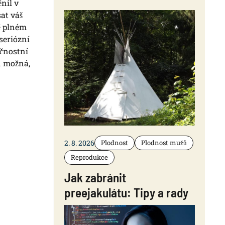
nil v
at váš
ě plném
seriózní
ečnostní
n možná,
2. 8. 2026
Plodnost
Plodnost mužů
Reprodukce
Jak zabránit
preejakulátu: Tipy a rady