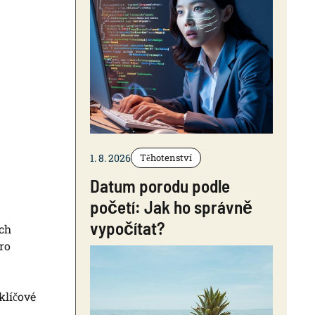
1. 8. 2026
Těhotenství
Datum porodu podle
početí: Jak ho správně
vypočítat?
ích
ro
klíčové