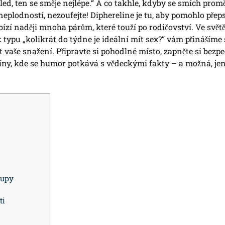
ed, ten se směje nejlépe.“ A co takhle, kdyby se smích promě
plodností, nezoufejte! Diphereline je tu, aby pomohlo přeps
ízí naději mnoha párům, které touží po rodičovství. Ve svět
 typu „kolikrát do týdne je ideální mít sex?“ vám přinášíme 
 vaše snažení. Připravte si pohodlné místo, zapněte si bezp
cíny, kde se humor potkává s vědeckými fakty – a možná, je
tupy
ti