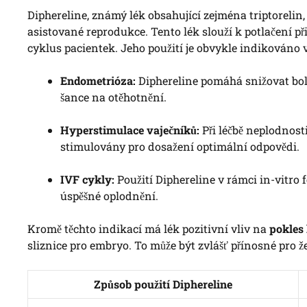
Diphereline, známý lék obsahující zejména triptorelin, 
asistované reprodukce. Tento lék slouží k potlačení 
cyklus pacientek. Jeho použití je obvykle indikováno v
Endometrióza:
Diphereline pomáhá snižovat boles
šance na otěhotnění.
Hyperstimulace vaječníků:
Při léčbě neplodnos
stimulovány pro dosažení optimální odpovědi.
IVF cykly:
Použití Diphereline v rámci in-vitro 
úspěšné oplodnění.
Kromě těchto indikací má lék pozitivní vliv na
pokles
sliznice pro embryo. To může být zvlášť přínosné pro 
Způsob použití Diphereline