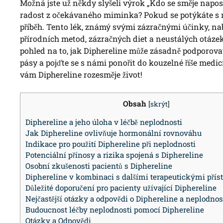
Možná jste už někdy slyšeli výrok „Kdo se směje naposl
radost z očekávaného miminka? Pokud se potýkáte s ne
příběh. Tento lék, známý svými zázračnými účinky, nab
přírodních metod, zázračných diet a neustálých otázek
pohled na to, jak Diphereline může zásadně podporovat
pásy a pojďte se s námi ponořit do kouzelné říše medi
vám Diphereline rozesměje život!
Obsah
[
skrýt
]
Diphereline a jeho úloha v léčbě neplodnosti
Jak Diphereline ovlivňuje hormonální rovnováhu
Indikace pro použití Diphereline při neplodnosti
Potenciální přínosy a rizika spojená s Diphereline
Osobní zkušenosti pacientů s Diphereline
Diphereline v kombinaci s dalšími terapeutickými přís
Důležité doporučení pro pacienty užívající Diphereline
Nejčastější otázky a odpovědi o Diphereline a neplodnos
Budoucnost léčby neplodnosti pomocí Diphereline
Otázky a Odpovědi