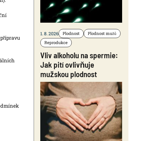
ční
1. 8. 2026
Plodnost
Plodnost mužů
 přípravu
Reprodukce
Vliv alkoholu na spermie:
álních
Jak pití ovlivňuje
mužskou plodnost
podmínek