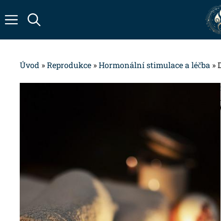
Přeskočit
na
obsah
Úvod
»
Reprodukce
»
Hormonální stimulace a léčba
»