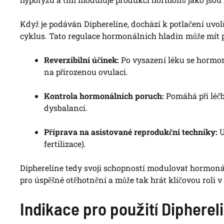
Když je podáván Diphereline, dochází k potlačení uvol
cyklus. Tato regulace hormonálních hladin může mít po
Reverzibilní účinek:
Po vysazení léku se hormon
na přirozenou ovulaci.
Kontrola hormonálních poruch:
Pomáhá při léčb
dysbalancí.
Příprava na asistované reprodukční techniky:
U
fertilizace).
Diphereline tedy svoji schopností modulovat hormon
pro úspěšné otěhotnění a může tak hrát klíčovou roli v 
Indikace pro použití Dipherel