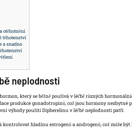
a otěhotnění
é těhotenství
le a snadno
těhotenství
ětlení
čbě neplodnosti
ký hormon, který se běžně používá v léčbě různých hormonáln
gulace produkce gonadotropinů, což jsou hormony nezbytné p
í výhody použití Dipherelinu v léčbě neplodnosti patří:
kontrolovat hladinu estrogenů a androgenů, což může být 