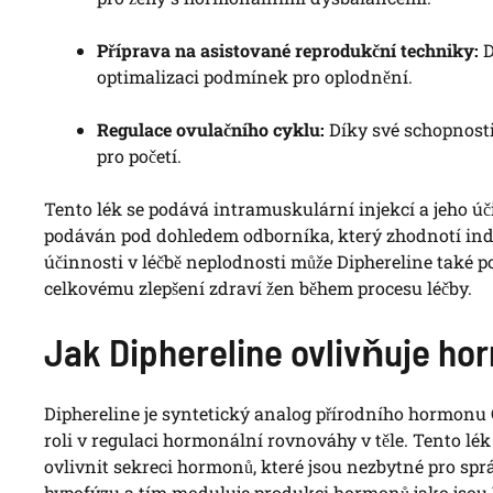
Příprava na asistované reprodukční techniky:
D
optimalizaci podmínek pro oplodnění.
Regulace ovulačního cyklu:
Díky své schopnosti
pro početí.
Tento lék se podává intramuskulární injekcí a jeho úči
podáván pod dohledem odborníka, který zhodnotí indi
účinnosti v léčbě neplodnosti může Diphereline také 
celkovému zlepšení zdraví žen během procesu léčby.
Jak Diphereline ovlivňuje ho
Diphereline je syntetický analog přírodního hormonu
roli v regulaci hormonální rovnováhy v těle. Tento lé
ovlivnit sekreci hormonů, které jsou nezbytné pro sp
hypofýzu a tím moduluje produkci hormonů jako jsou