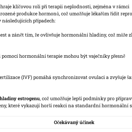
hraje klíčovou roli při terapii neplodnosti, zejména v rámci
přirozené produkce hormonů, což umožňuje lékařům řídit rep
 následujících případech:
t a zánět tím, že ovlivňuje hormonální hladiny, což může zl
ti pomocí hormonální terapie mohou být vaječníky přesně
fertilizace (IVF) pomáhá synchronizovat ovulaci a zvyšuje š
 hladiny estrogenu
, což umožňuje lepší podmínky pro příprav
ženy, které vykazují horší reakci na standardní hormonální s
Očekávaný účinek