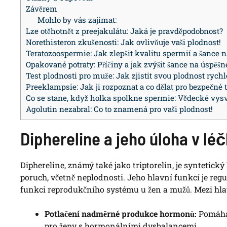
Závěrem
Mohlo by vás zajímat:
Lze otěhotnět z preejakulátu: Jaká je pravděpodobnost?
Norethisteron zkušenosti: Jak ovlivňuje vaši plodnost!
Teratozoospermie: Jak zlepšit kvalitu spermií a šance n
Opakované potraty: Příčiny a jak zvýšit šance na úspěšn
Test plodnosti pro muže: Jak zjistit svou plodnost rych
Preeklampsie: Jak ji rozpoznat a co dělat pro bezpečné 
Co se stane, když holka spolkne spermie: Vědecké vysv
Agolutin nezabral: Co to znamená pro vaši plodnost!
Diphereline a jeho úloha v lé
Diphereline, známý také jako triptorelin, je syntetic
poruch, včetně neplodnosti. Jeho hlavní funkcí je re
funkci reprodukčního systému u žen a mužů. Mezi hlavn
Potlačení nadměrné produkce hormonů:
Pomáhá 
pro ženy s hormonálními dysbalancemi.