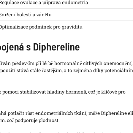
Regulace ovulace a příprava endometria
Snížení bolesti a zánětu
Optimalizace podmínek pro graviditu
pojená s Diphereline
yužíván především při léčbě hormonálně citlivých onemocnění, 
 použití stává stále častějším, a to zejména díky potenciální
 pomoci stabilizovat hladiny hormonů, což je klíčové pro
há potlačit růst endometriálních tkání, může Diphereline e
ím, což podporuje plodnost.