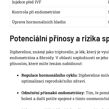
Injekce před IVF
Kontrola při endometrióze
Úprava hormonálních hladin
Potenciální přínosy a rizika s
Diphereline, známý jako triptorelin, je lék, který je v
endometrióza a fibroidy. V oblasti neplodnosti se jeho
přínosům, které může ženám nabídnout:
Regulace hormonálního cyklu:
Diphereline může
optimalizaci reprodukčního zdraví.
Odměnění příznaků endometriózy:
Tím, že pomá
bolest a další potíže spojené s tímto onemocněn