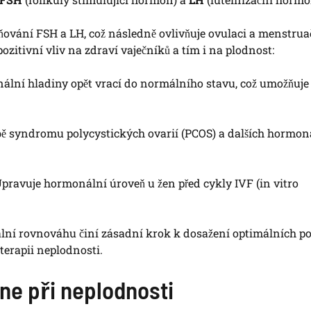
ňování FSH a LH, což následně ovlivňuje ovulaci a menstrua
zitivní vliv na zdraví vaječníků a tím i na plodnost:
ální hladiny opět vrací do normálního stavu, což umožňuje
ě syndromu polycystických ovarií (PCOS) a dalších hormon
pravuje hormonální úroveň u žen před cykly IVF (in vitro
ální rovnováhu činí zásadní krok k dosažení optimálních 
terapii neplodnosti.
ine při neplodnosti