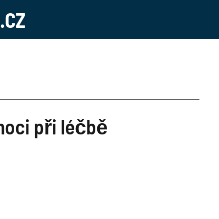
.CZ
oci při léčbě