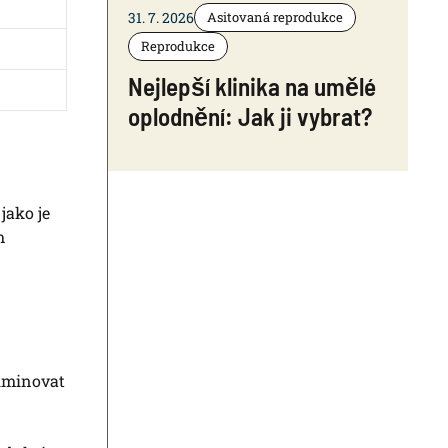
31. 7. 2026
Asitovaná reprodukce
Reprodukce
Nejlepší klinika na umělé
oplodnění: Jak ji vybrat?
jako je
m
liminovat