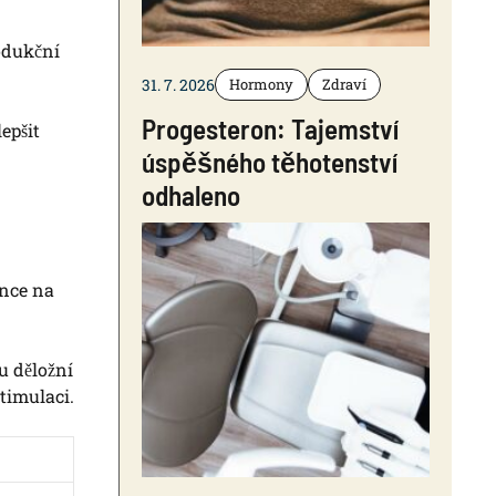
rodukční
31. 7. 2026
Hormony
Zdraví
Progesteron: Tajemství
epšit
úspěšného těhotenství
odhaleno
ance na
u děložní
timulaci.