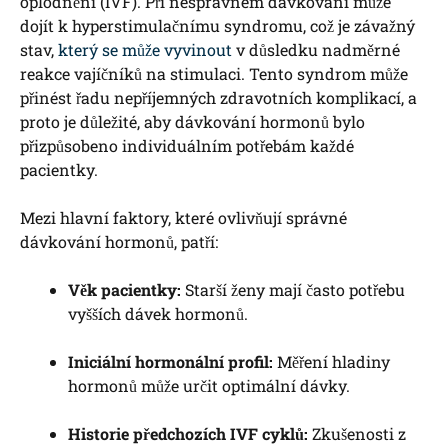
oplodnění (IVF). Při nesprávném dávkování může
dojít k hyperstimulačnímu syndromu, což je závažný
stav,
který se může vyvinout
v důsledku nadměrné
reakce vajíčníků na stimulaci. Tento syndrom může
přinést řadu nepříjemných zdravotních komplikací, a
proto je důležité, aby dávkování hormonů bylo
přizpůsobeno individuálním potřebám každé
pacientky.
Mezi hlavní faktory, které ovlivňují správné
dávkování hormonů, patří:
Věk pacientky:
Starší ženy mají často potřebu
vyšších dávek hormonů.
Iniciální hormonální profil:
Měření hladiny
hormonů může určit optimální dávky.
Historie předchozích IVF cyklů:
Zkušenosti z