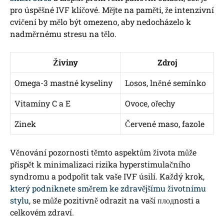
pro úspěšné IVF klíčové. Mějte na paměti, že intenzivní
cvičení by mělo být omezeno, aby nedocházelo k
nadměrnému stresu na tělo.
Živiny
Zdroj
Omega-3 mastné kyseliny
Losos, lněné semínko
Vitamíny C a E
Ovoce, ořechy
Zinek
Červené maso, fazole
Věnování pozornosti těmto aspektům života může
přispět k minimalizaci rizika hyperstimulačního
syndromu a podpořit tak vaše IVF úsilí. Každý krok,
který podniknete směrem ke zdravějšímu životnímu
stylu
, se může pozitivně odrazit na vaší плодnosti a
celkovém zdraví.