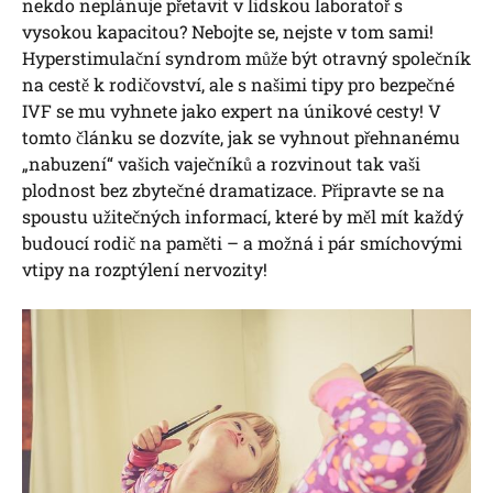
nekdo neplánuje přetavit v lidskou laboratoř s
vysokou kapacitou? Nebojte se, nejste v tom sami!
Hyperstimulační syndrom může být otravný společník
na cestě k rodičovství, ale s našimi tipy pro bezpečné
IVF se mu vyhnete jako expert na únikové cesty! V
tomto článku se dozvíte, jak se vyhnout přehnanému
„nabuzení“ vašich vaječníků a rozvinout tak vaši
plodnost bez zbytečné dramatizace. Připravte se na
spoustu užitečných informací, které by měl mít každý
budoucí rodič na paměti – a možná i pár smíchovými
vtipy na rozptýlení nervozity!