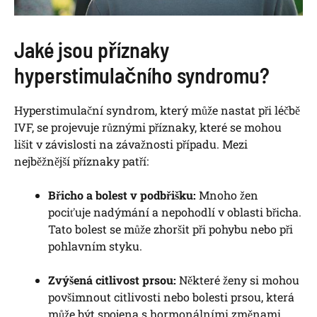
Jaké jsou příznaky
hyperstimulačního syndromu?
Hyperstimulační syndrom, který může nastat při léčbě
IVF, se projevuje různými příznaky, které se mohou
lišit v závislosti na závažnosti případu. Mezi
nejběžnější příznaky patří:
Břicho a bolest v podbřišku:
Mnoho žen
pociťuje nadýmání a nepohodlí v oblasti břicha.
Tato bolest se může zhoršit při pohybu nebo při
pohlavním styku.
Zvýšená citlivost prsou:
Některé ženy si mohou
povšimnout citlivosti nebo bolesti prsou, která
může být spojena s hormonálními změnami.