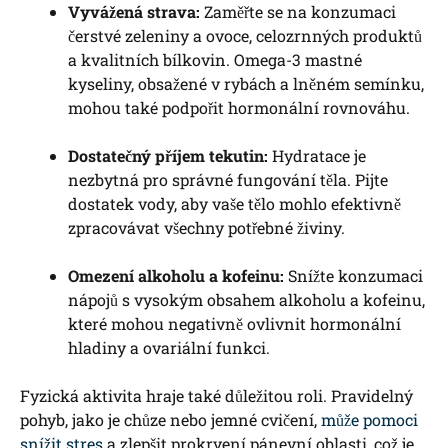
Vyvážená strava:
Zaměřte se na konzumaci
čerstvé zeleniny a ovoce, celozrnných produktů
a kvalitních bílkovin. Omega-3 mastné
kyseliny, obsažené v rybách a lněném semínku,
mohou také podpořit hormonální rovnováhu.
Dostatečný příjem tekutin:
Hydratace je
nezbytná pro správné fungování těla. Pijte
dostatek vody, aby vaše tělo mohlo efektivně
zpracovávat všechny potřebné živiny.
Omezení alkoholu a kofeinu:
Snížte konzumaci
nápojů s vysokým obsahem alkoholu a kofeinu,
které mohou negativně ovlivnit hormonální
hladiny a ovariální funkci.
Fyzická aktivita hraje také důležitou roli. Pravidelný
pohyb, jako je chůze nebo jemné cvičení,
může pomoci
snížit stres
a zlepšit prokrvení pánevní oblasti, což je