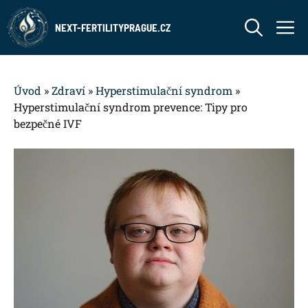
Přeskočit
M
na
NEXT-FERTILITYPRAGUE.CZ
obsah
Úvod
»
Zdraví
»
Hyperstimulační syndrom
»
Hyperstimulační syndrom prevence: Tipy pro
bezpečné IVF