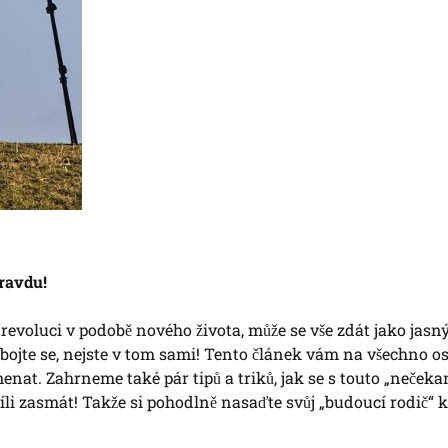
ravdu!
í revoluci v podobě nového života, může se vše zdát jako jasn
ojte se, nejste v tom sami! Tento článek vám na všechno osv
nat. Zahrneme také pár tipů a triků, jak se s touto „neček
li zasmát! Takže si pohodlně nasaďte svůj „budoucí rodič“ 