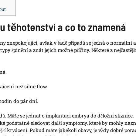
out
u těhotenství a co to znamená
y znepokojující, avšak v řadě případů se jedná o normální a
typy špinění a znát jejich možné příčiny. Některé z nejčastějš
ná.
vácení než silné flow.
hodin do pár dní.
ů. Může se jednat o implantaci embrya do děložní sliznice,
aké podstatné sledovat další symptomy, které by mohly naz
ější krvácení. Pokud máte jakékoli obavy, je vždy dobré porad