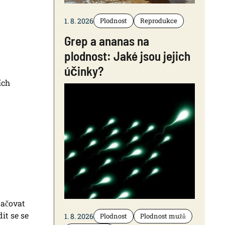
1. 8. 2026
Plodnost
Reprodukce
Grep a ananas na
plodnost: Jaké jsou jejich
účinky?
ích
načovat
it se se
1. 8. 2026
Plodnost
Plodnost mužů