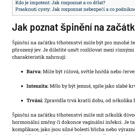
Kdo je impotent: Jak rozpoznat a co dělat?
Prasknutí cysty: Jak rozpoznat nebezpečí a co podnikn
Jak poznat špinění na začátk
Špinění na začátku těhotenství může být pro mnohé žen
přirozený jev. Je důležité umět rozlišovat mezi různými 
charakteristik zahrnují:
Barva:
Může být růžová, světle hnědá nebo červe
Intenzita:
Mělo by být jemné, spíše jako slabé kr
Trvání:
Zpravidla trvá kratší dobu, od několika 
Špinění na začátku těhotenství může mít několik důvod
hormonální změny či dokonce vaginální infekci. Je t
komplikace, jako jsou silné bolesti břicha nebo výrazn