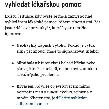
vyhledat lékařskou pomoc
Existují situace, kdy byste se měla zamyslet nad
vyhledáním lékařské pomoci během těhotenství. Zde
jsou **klíčové příznaky**, které byste neměla
ignorovat:
Neobvyklý zápach výtoku:
Pokud je výtok
silně páchnoucí, může to signalizovat infekci.
Silné bolesti:
Intenzivní bolesti břicha nebo
pánve, které se nelepší, mohou být známkou
závažnějšího problému.
Krvácení:
Když se objeví krvácení mimo
normální menstruační cyklus, zejména v
raném těhotenství,
je důležité vyhledat
odbornou pomoc
.