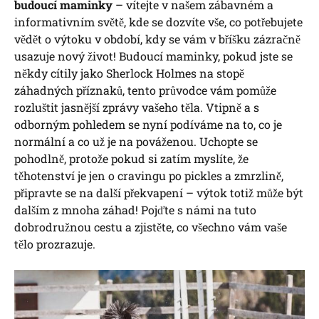
budoucí maminky
– vítejte v našem zábavném a
informativním světě, kde se dozvíte vše, co potřebujete
vědět o výtoku v období, kdy se vám v bříšku zázračně
usazuje nový život! Budoucí maminky, pokud jste se
někdy cítily jako Sherlock Holmes na stopě
záhadných příznaků, tento průvodce vám pomůže
rozluštit jasnější zprávy vašeho těla. Vtipně a s
odborným pohledem se nyní podíváme na to, co je
normální a co už je na pováženou. Uchopte se
pohodlně, protože pokud si zatím myslíte, že
těhotenství je jen o cravingu po pickles a zmrzlině,
připravte se na další překvapení – výtok totiž může být
dalším z mnoha záhad! Pojďte s námi na tuto
dobrodružnou cestu a zjistěte, co všechno vám vaše
tělo prozrazuje.