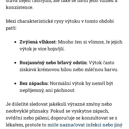
stává nejen častějším, ale také se mění jeho vzhled a
konzistence.
Mezi charakteristické rysy výtoku v tomto období
patří:
Zvýšená vlhkost:
Mnoho žen si všimne, že jejich
výtok je více hojnější.
Rozjasněný nebo bělavý odstín:
Výtok často
získává krémovou bílou nebo mléčnou barvu.
Bez zápachu:
Normální výtok by neměl být
nepříjemný, ani páchnout.
Je důležité sledovat jakékoli výrazné změny nebo
neobvyklé příznaky. Pokud se vyskytne zápach,
svědění nebo pálení, doporučuje se konzultovat se s
lékařem, protože to
může naznačovat infekci nebo jiný