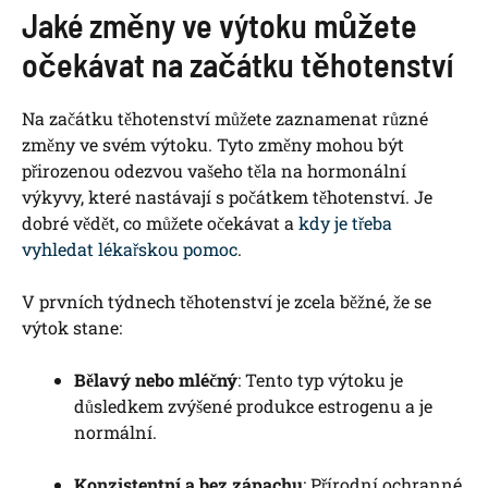
Jaké změny ve výtoku můžete
očekávat na začátku těhotenství
Na začátku těhotenství můžete zaznamenat různé
změny ve svém výtoku. Tyto změny mohou být
přirozenou odezvou vašeho těla na hormonální
výkyvy, které nastávají s počátkem těhotenství. Je
dobré vědět, co můžete očekávat a
kdy je třeba
vyhledat lékařskou pomoc
.
V prvních týdnech těhotenství je zcela běžné, že se
výtok stane:
Bělavý nebo mléčný
: Tento typ výtoku je
důsledkem zvýšené produkce estrogenu a je
normální.
Konzistentní a bez zápachu
: Přírodní ochranné