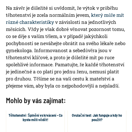
Na závěr je důležité si uvědomit, že výtok v průběhu
těhotenství je zcela normálním jevem,
který může mít
různé charakteristiky
v závislosti na jednotlivých
měsících. Vždy je však dobré věnovat pozornost tomu,
co se děje s vaším tělem, a v případě jakýchkoli
pochybností se neváhejte obrátit na svého lékaře nebo
gynekologa. Informovanost a sebedůvěra jsou v
těhotenství klíčové, a proto je důležité mít po ruce
spolehlivé informace. Pamatujte, že každé těhotenství
je jedinečné a co platí pro jednu ženu, nemusí platit
pro druhou. Těšíme se na vaši cestu k mateřství a
přejeme vám, aby byla co nejpohodovější a nejsladší.
Mohlo by vás zajímat:
Těhotenství: Špinění vs krvácení – Co
Ovulační test: Jak funguje a kdy ho
byste měli vědět!
použít?