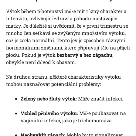
Výtok během těhotenství může mít různý charakter a
intenzitu, ovlivňující zdraví a pohodu nastávající
matky. Je důležité si uvědomit, že v první trimestru se
mnoho žen setkává se zvýšeným množstvím výtoku,
což je zcela normální. Tento jev je způsoben ráznými
hormonálními změnami, které připravují tělo na přijetí
plodu. Pokud je výtok
bezbarvý a bez zápachu
,
obvykle není důvod k obavám.
Na druhou stranu, některé charakteristiky výtoku
mohou naznačovat potenciální problémy:
Zelený nebo žlutý výtok:
Může značit infekci.
Vzhled pěnivého výtoku:
Může poukazovat na
vaginální infekci, jako je trichomoniáza.
Neobvyklý zápach:
Mohlo by to signalizovat