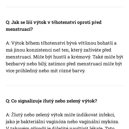
Q: Jak se liší výtok v těhotenství oproti před
menstruací?
A: Výtok během těhotenství bývá většinou bohatší a
má jinou konzistenci než ten, který zažíváte před
menstruací. Může být hustší a krémový. Také může být
bezbarvý nebo bílý, zatímco před menstruací může být
více průhledný nebo mít různé barvy.
Q: Co signalizuje žlutý nebo zelený výtok?
A: Žlutý nebo zelený výtok může indikovat infekci,
jako je bakteriální vaginóza nebo vaginální mykóza.
V takovém případě je důležité navštívit lékaře. Tyto