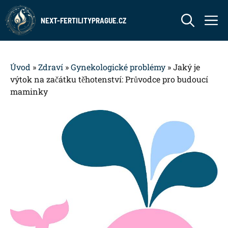
Přeskočit
M
na
NEXT-FERTILITYPRAGUE.CZ
obsah
Úvod
»
Zdraví
»
Gynekologické problémy
»
Jaký je
výtok na začátku těhotenství: Průvodce pro budoucí
maminky