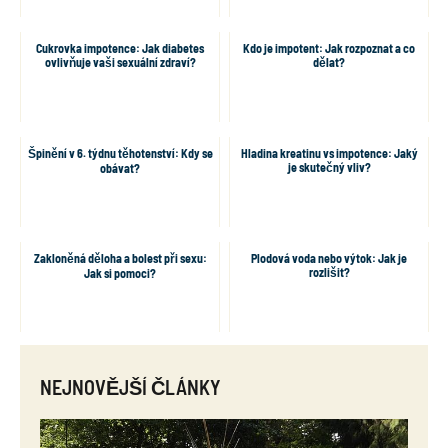
Cukrovka impotence: Jak diabetes
Kdo je impotent: Jak rozpoznat a co
ovlivňuje vaši sexuální zdraví?
dělat?
Špinění v 6. týdnu těhotenství: Kdy se
Hladina kreatinu vs impotence: Jaký
je skutečný vliv?
obávat?
Zakloněná děloha a bolest při sexu:
Plodová voda nebo výtok: Jak je
rozlišit?
Jak si pomoci?
NEJNOVĚJŠÍ ČLÁNKY