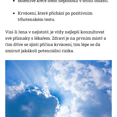
Bolestivé křeče nebo nepohodlí v břišní oblasti.
Krvácení, které přichází po pozitivním
těhotenském testu.
Visí-li žena v nejistotě, je vždy nejlepší konzultovat
své příznaky s lékařem. Zdraví je na prvním místě a
čím dříve se zjistí příčina krvácení, tím lépe se dá
zmírnit jakákoli potenciální rizika.