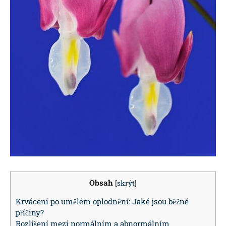
Obsah
[
skrýt
]
Krvácení po umělém oplodnění: Jaké jsou běžné
příčiny?
Rozlišení mezi normálním a abnormálním