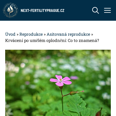
Přeskočit
M
na
NEXT-FERTILITYPRAGUE.CZ
obsah
Úvod
»
Reprodukce
»
Asitovaná reprodukce
»
Krvácení po umělém oplodnění: Co to znamená?