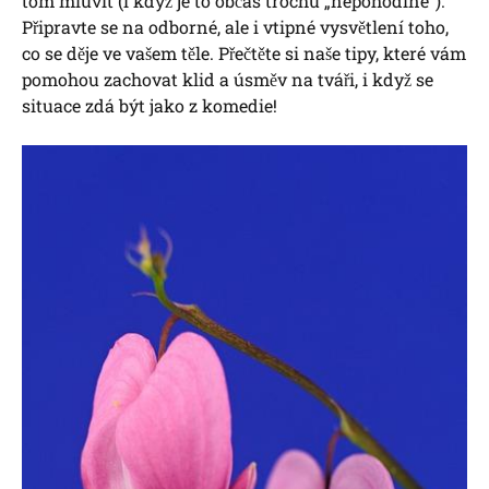
tom mluvit (i když je to občas trochu „nepohodlné“).
Připravte se na odborné, ale i vtipné vysvětlení toho,
co se děje ve vašem těle. Přečtěte si naše tipy, které vám
pomohou zachovat klid a úsměv na tváři, i když se
situace zdá být jako z komedie!