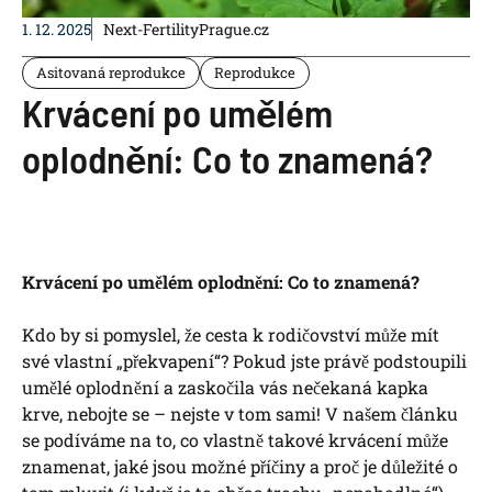
1. 12. 2025
Next-FertilityPrague.cz
Asitovaná reprodukce
Reprodukce
Krvácení po umělém
oplodnění: Co to znamená?
Krvácení po umělém oplodnění: Co to znamená?
Kdo by si pomyslel, že cesta k rodičovství může mít
své vlastní „překvapení“? Pokud jste právě podstoupili
umělé oplodnění a zaskočila vás nečekaná kapka
krve, nebojte se – nejste v tom sami! V našem článku
se podíváme na to, co vlastně takové krvácení může
znamenat, jaké jsou možné příčiny a proč je důležité o