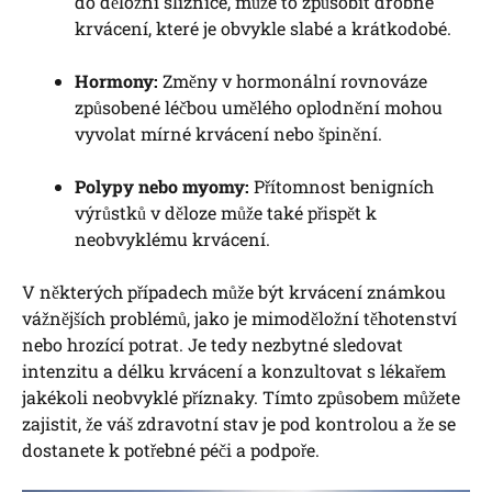
do děložní sliznice, může to způsobit drobné
krvácení, které je obvykle slabé a krátkodobé.
Hormony:
Změny v hormonální rovnováze
způsobené léčbou umělého oplodnění mohou
vyvolat mírné krvácení nebo špinění.
Polypy nebo myomy:
Přítomnost benigních
výrůstků v děloze může také přispět k
neobvyklému krvácení.
V některých případech může být krvácení známkou
vážnějších problémů, jako je mimoděložní těhotenství
nebo hrozící potrat. Je tedy nezbytné sledovat
intenzitu a délku krvácení a konzultovat s lékařem
jakékoli neobvyklé příznaky. Tímto způsobem můžete
zajistit, že váš zdravotní stav je pod kontrolou a že se
dostanete k potřebné péči a podpoře.