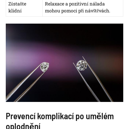
Zůstaňte
Relaxace a pozitivní nálada
klidní
mohou pomoci při návštěvách.
Prevencí komplikací po umělém
oplodnění