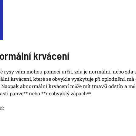
ormální krvácení
ké rysy vám mohou pomoci určit, zda je normální, nebo zda 
ální krvácení, které se obvykle vyskytuje při oplodnění, má
y**. Naopak abnormální krvácení může mít tmavší odstín a mů
blasti pánve** nebo **neobvyklý zápach**.
í: