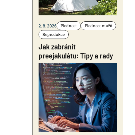
2. 8. 2026
Plodnost
Plodnost mužů
Reprodukce
Jak zabránit
preejakulátu: Tipy a rady