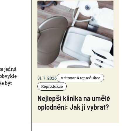
se jedná
 obvykle
31. 7. 2026
Asitovaná reprodukce
že být
Reprodukce
Nejlepší klinika na umělé
oplodnění: Jak ji vybrat?