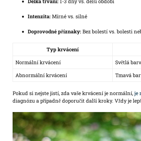
Délka trvání:
1-3 dny vs. delší období
Intenzita:
Mírné vs. silné
Doprovodné příznaky:
Bez bolestí vs. bolesti ne
Typ krvácení
Normální krvácení
Světlá barv
Abnormální krvácení
Tmavá barv
Pokud si nejste jistí, zda vaše krvácení je normální,
je 
diagnózu a případně doporučit další kroky. Vždy je lepší