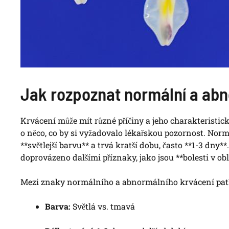
Jak rozpoznat normální a abn
Krvácení může mít různé příčiny a jeho charakteristic
o něco, co by si vyžadovalo lékařskou pozornost. Norm
**světlejší barvu** a trvá kratší dobu, často **1-3 dn
doprovázeno dalšími příznaky, jako jsou **bolesti v o
Mezi znaky normálního a abnormálního krvácení patř
Barva:
Světlá vs. tmavá