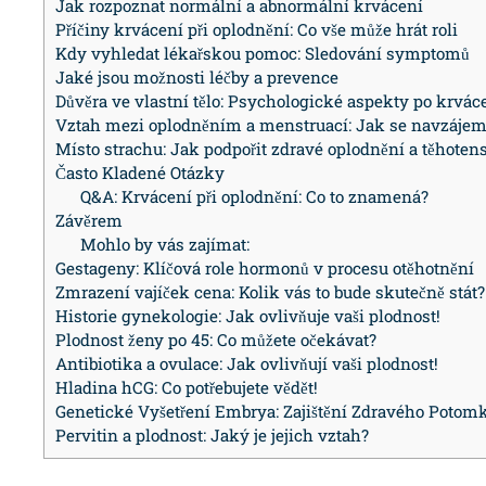
Jak rozpoznat normální a abnormální krvácení
Příčiny krvácení při oplodnění: Co vše může hrát roli
Kdy vyhledat lékařskou pomoc: Sledování symptomů
Jaké jsou možnosti léčby a prevence
Důvěra ve vlastní tělo: Psychologické aspekty po krvác
Vztah mezi oplodněním a menstruací: Jak se navzájem 
Místo strachu: Jak podpořit zdravé oplodnění a těhotens
Často Kladené Otázky
Q&A: Krvácení při oplodnění: Co to znamená?
Závěrem
Mohlo by vás zajímat:
Gestageny: Klíčová role hormonů v procesu otěhotnění
Zmrazení vajíček cena: Kolik vás to bude skutečně stát?
Historie gynekologie: Jak ovlivňuje vaši plodnost!
Plodnost ženy po 45: Co můžete očekávat?
Antibiotika a ovulace: Jak ovlivňují vaši plodnost!
Hladina hCG: Co potřebujete vědět!
Genetické Vyšetření Embrya: Zajištění Zdravého Potom
Pervitin a plodnost: Jaký je jejich vztah?