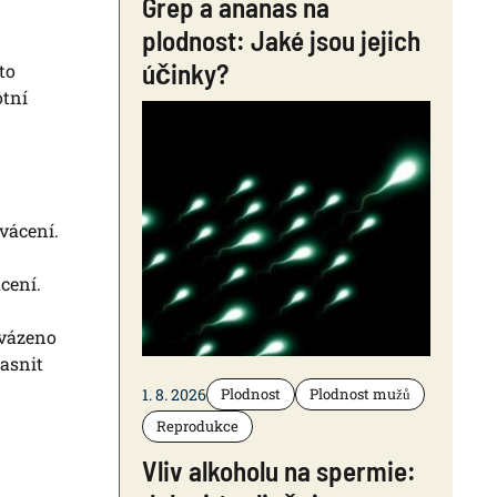
Grep a ananas na
plodnost: Jaké jsou jejich
účinky?
to
otní
vácení.
cení.
ovázeno
asnit
1. 8. 2026
Plodnost
Plodnost mužů
Reprodukce
Vliv alkoholu na spermie: