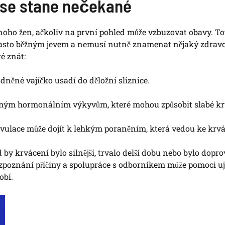
 se stane nečekané
mnoho žen, ačkoliv na první pohled může vzbuzovat obavy. To
je často běžným jevem a nemusí nutně znamenat nějaký zdrav
é znát:
dněné vajíčko usadí do děložní sliznice.
zným hormonálním výkyvům, které mohou způsobit slabé kr
vulace může dojít k lehkým poraněním, která vedou ke krvá
d by krvácení bylo silnější, trvalo delší dobu nebo bylo dopr
ozpoznání příčiny a spolupráce s odborníkem může pomoci uj
obí.