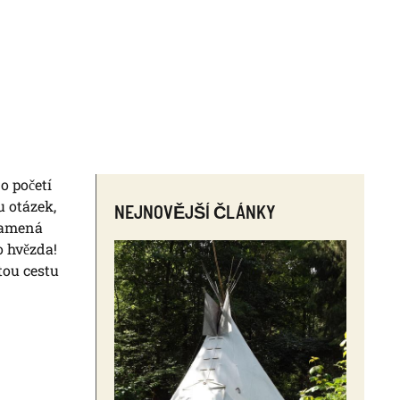
o početí
u otázek,
NEJNOVĚJŠÍ ČLÁNKY
znamená
o hvězda!
tou cestu