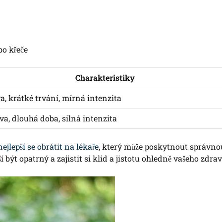
bo křeče
Charakteristiky
a, krátké trvání, mírná intenzita
a, dlouhá doba, silná intenzita
nejlepší se obrátit na lékaře
, který může poskytnout správno
 být opatrný a zajistit si klid a jistotu ohledně vašeho zdrav