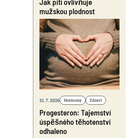
Jak pití ovlivňuje
mužskou plodnost
31. 7. 2026
Hormony
Zdraví
Progesteron: Tajemství
úspěšného těhotenství
odhaleno