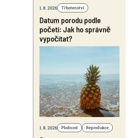
1. 8. 2026
Těhotenství
Datum porodu podle
početí: Jak ho správně
vypočítat?
1. 8. 2026
Plodnost
Reprodukce