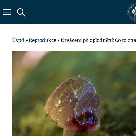
Přeskočit
na
obsah
Úvod
»
Reprodukce
»
Krvácení při oplodnění: Co to z