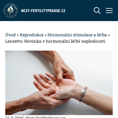
Přeskočit
M
na
NEXT-FERTILITYPRAGUE.CZ
obsah
Úvod
»
Reprodukce
»
Hormonální stimulace a léčba
»
Lenzetto: Novinka v hormonální léčbě neplodnosti
22. 5. 2026
Next-FertilityPrague.cz