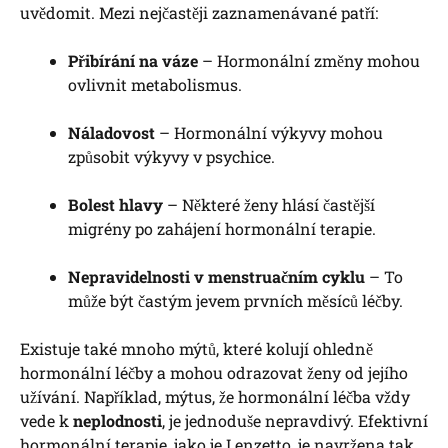
uvědomit. Mezi nejčastěji zaznamenávané patří:
Přibírání na váze
– Hormonální změny mohou
ovlivnit metabolismus.
Náladovost
– Hormonální výkyvy mohou
způsobit výkyvy v psychice.
Bolest hlavy
– Některé ženy hlásí častější
migrény po zahájení hormonální terapie.
Nepravidelnosti v menstruačním cyklu
– To
může být častým jevem prvních měsíců léčby.
Existuje také mnoho mýtů, které kolují ohledně
hormonální léčby a mohou odrazovat ženy od jejího
užívání. Například, mýtus, že hormonální léčba vždy
vede k
neplodnosti
, je jednoduše nepravdivý. Efektivní
hormonální terapie, jako je Lenzetto, je navržena tak,