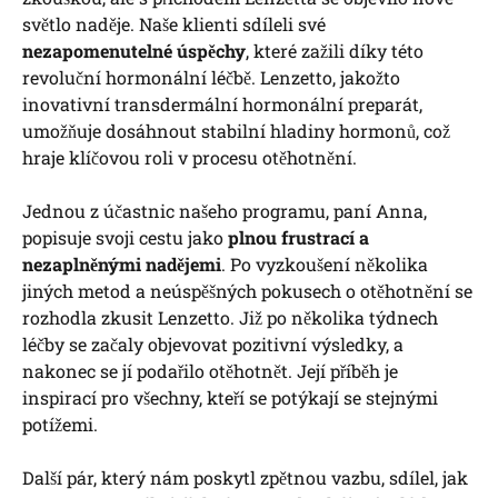
světlo naděje. Naše klienti sdíleli své
nezapomenutelné úspěchy
, které zažili díky této
revoluční hormonální léčbě. Lenzetto, jakožto
inovativní transdermální hormonální preparát,
umožňuje dosáhnout stabilní hladiny hormonů, což
hraje klíčovou roli v procesu otěhotnění.
Jednou z účastnic našeho programu, paní Anna,
popisuje svoji cestu jako
plnou frustrací a
nezaplněnými nadějemi
. Po vyzkoušení několika
jiných metod a neúspěšných pokusech o otěhotnění se
rozhodla zkusit Lenzetto. Již po několika týdnech
léčby se začaly objevovat pozitivní výsledky, a
nakonec se jí podařilo otěhotnět. Její příběh je
inspirací pro všechny, kteří se potýkají se stejnými
potížemi.
Další pár, který nám poskytl zpětnou vazbu, sdílel, jak