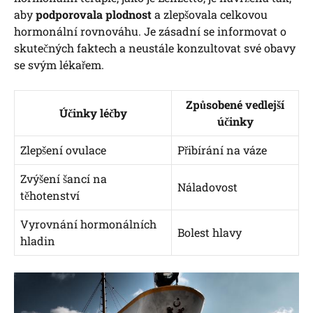
aby
podporovala plodnost
a zlepšovala celkovou
hormonální rovnováhu. Je zásadní se informovat o
skutečných faktech a neustále konzultovat své obavy
se svým lékařem.
Způsobené vedlejší
Účinky léčby
účinky
Zlepšení ovulace
Přibírání na váze
Zvýšení šancí na
Náladovost
těhotenství
Vyrovnání hormonálních
Bolest hlavy
hladin