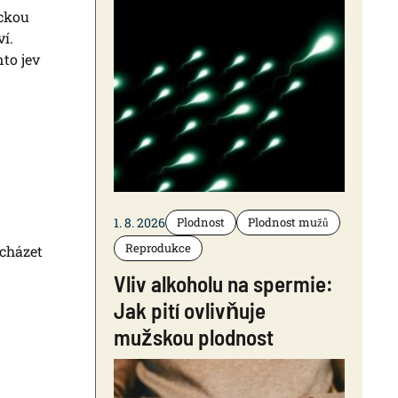
ickou
í.
to jev
1. 8. 2026
Plodnost
Plodnost mužů
Reprodukce
cházet
Vliv alkoholu na spermie:
Jak pití ovlivňuje
mužskou plodnost