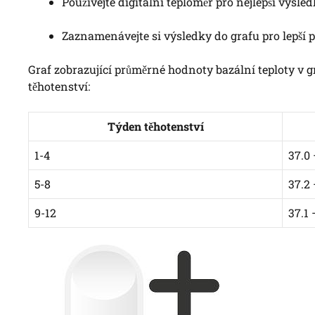
Používejte digitální teploměr pro nejlepší výsled
Zaznamenávejte si výsledky do grafu pro lepší p
Graf zobrazující průměrné hodnoty bazální teploty v 
těhotenství:
Týden těhotenství
1-4
37.0 
5-8
37.2 
9-12
37.1 