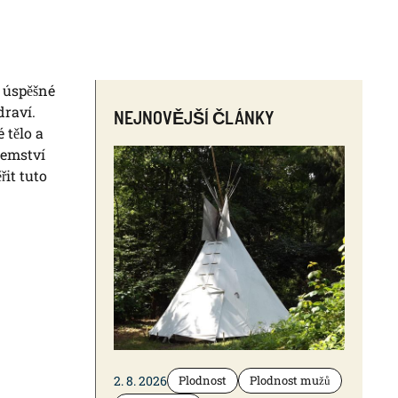
a úspěšné
draví.
NEJNOVĚJŠÍ ČLÁNKY
 tělo a
jemství
řit tuto
2. 8. 2026
Plodnost
Plodnost mužů