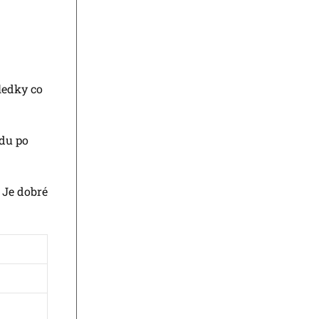
ledky co
odu po
. Je dobré