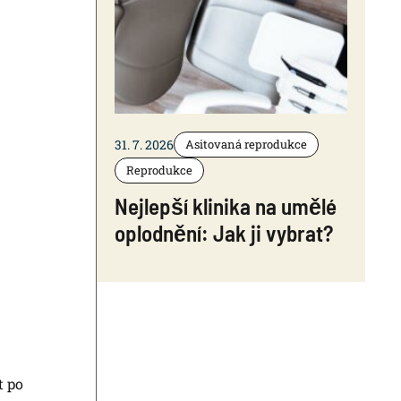
31. 7. 2026
Asitovaná reprodukce
Reprodukce
Nejlepší klinika na umělé
oplodnění: Jak ji vybrat?
t po