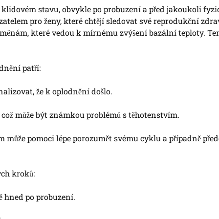
 v klidovém stavu, obvykle po probuzení a před jakoukoli fyz
atelem pro ženy, které chtějí sledovat své reprodukční zdrav
měnám, které vedou k mírnému zvýšení bazální teploty. Ten
nění patří:
lizovat, že k oplodnění došlo.
á, což může být známkou problémů s těhotenstvím.
 může pomoci lépe porozumět svému cyklu a případně před
ých kroků:
ně hned po probuzení.