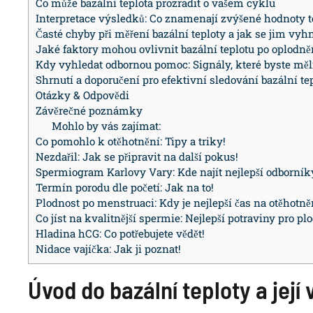
Co může bazální teplota prozradit o vašem cyklu
Interpretace výsledků: Co znamenají zvýšené hodnoty t
Časté chyby při měření bazální teploty a jak se jim vyh
Jaké faktory mohou ovlivnit bazální teplotu po oplodně
Kdy vyhledat odbornou pomoc: Signály, které byste měl
Shrnutí a doporučení pro efektivní sledování bazální te
Otázky & Odpovědi
Závěrečné poznámky
Mohlo by vás zajímat:
Co pomohlo k otěhotnění: Tipy a triky!
Nezdařil: Jak se připravit na další pokus!
Spermiogram Karlovy Vary: Kde najít nejlepší odborník
Termín porodu dle početí: Jak na to!
Plodnost po menstruaci: Kdy je nejlepší čas na otěhotně
Co jíst na kvalitnější spermie: Nejlepší potraviny pro pl
Hladina hCG: Co potřebujete vědět!
Nidace vajíčka: Jak ji poznat!
Úvod do bazální teploty a jej