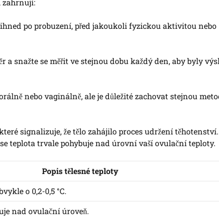
, zahrnují:
ihned po probuzení, před jakoukoli fyzickou aktivitou nebo
ěr a snažte se měřit ve stejnou dobu každý den, aby byly výs
orálně nebo vaginálně, ale je důležité zachovat stejnou met
eré signalizuje, že tělo zahájilo proces udržení těhotenství
se teplota trvale pohybuje nad úrovní vaší ovulační teploty.
Popis tělesné teploty
vykle o 0,2-0,5 °C.
šuje nad ovulační úroveň.