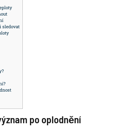
eploty
nout
ní
i sledovat
ploty
y?
ní?
odnost
í význam po oplodnění