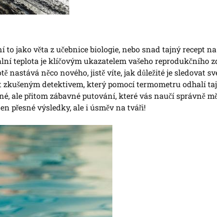
í to jako věta z učebnice biologie, nebo snad tajný recept n
ální teplota je klíčovým ukazatelem vašeho reprodukčního z
ě nastává něco nového, jistě víte, jak důležité je sledovat své
t zkušeným detektivem, který pomocí termometru odhalí ta
né, ale přitom zábavné putování, které vás naučí správně mě
en přesné výsledky, ale i úsměv na tváři!