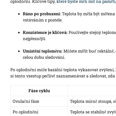
oplodnění. Klíčové tipy,
které byste měli mít na paměti
Ráno po probuzení:
Teplota by měla být měřena 
vstáváním z postele.
Konzistence je klíčová:
Používejte stejný teplom
nejpřesnější.
Umístění teploměru:
Můžete měřit buď rektálně, 
celou dobu sledování.
Po oplodnění může bazální teplota vykazovat zvýšení, kt
si tento vzestup pečlivě zaznamenávat a sledovat, zda 
Fáze cyklu
Ovulační fáze
Teplota mírně stoupá, ob
Po oplodnění
Teplota se stabilně zvy