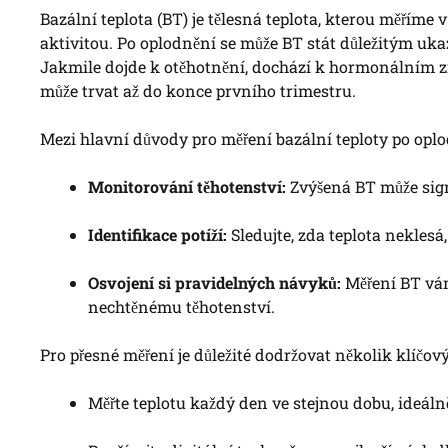
Bazální teplota (BT) je tělesná teplota, kterou měříme
aktivitou. Po oplodnění se může BT stát důležitým ukaz
Jakmile dojde k otěhotnění, dochází k hormonálním z
může trvat až do konce prvního trimestru.
Mezi hlavní důvody pro měření bazální teploty po oplod
Monitorování těhotenství:
Zvýšená BT může signa
Identifikace potíží:
Sledujte, zda teplota nekles
Osvojení si pravidelných návyků:
Měření BT vám
nechtěnému těhotenství.
Pro přesné měření je důležité dodržovat několik klíčov
Měřte teplotu každý den ve stejnou dobu, ideál