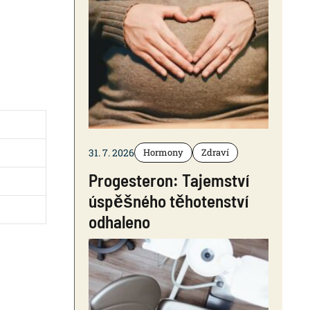
31. 7. 2026
Hormony
Zdraví
Progesteron: Tajemství
úspěšného těhotenství
odhaleno