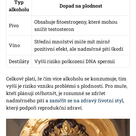
Typ
Dopad na plodnost
alkoholu
Obsahuje fitoestrogeny, které mohou
Pivo
snížit testosteron
Střední množství může mít mírně
Víno
pozitivní efekt, ale nadměrné pití škodí
Destiláty
Vyšší riziko poškození DNA spermií
Celkově platí, že čím více alkoholu se konzumuje, tím
vyšší je riziko vzniku problémů s plodností. Pro muže,
kteří plánují otěhotnět, je rozumné se zdržet
nadměrného pití a
zaměřit se na zdravý životní styl
,
který podpoří reprodukční zdraví.