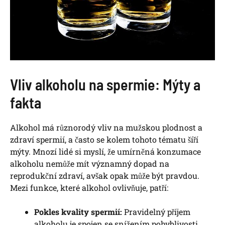
Vliv alkoholu na spermie: Mýty a
fakta
Alkohol má různorodý vliv na mužskou plodnost a
zdraví spermií, a často se kolem tohoto tématu šíří
mýty. Mnozí lidé si myslí, že umírněná konzumace
alkoholu nemůže mít významný dopad na
reprodukční zdraví, avšak opak může být pravdou.
Mezi funkce, které alkohol ovlivňuje, patří:
Pokles kvality spermií:
Pravidelný příjem
alkoholu je spojen se snížením pohyblivosti