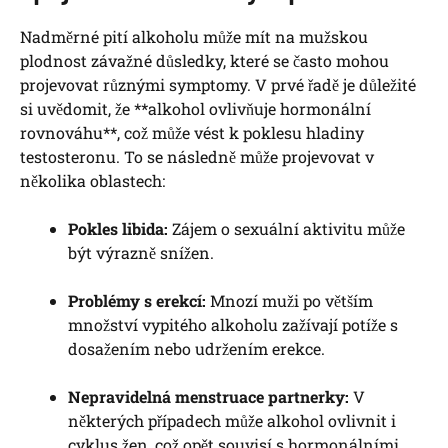
Nadměrné pití alkoholu může mít na mužskou
plodnost závažné důsledky, které se často mohou
projevovat různými symptomy. V prvé řadě je důležité
si uvědomit, že **alkohol ovlivňuje hormonální
rovnováhu**, což může vést k poklesu hladiny
testosteronu. To se následně může projevovat v
několika oblastech:
Pokles libida:
Zájem o sexuální aktivitu může
být výrazně snížen.
Problémy s erekcí:
Mnozí muži po větším
množství vypitého alkoholu zažívají potíže s
dosažením nebo udržením erekce.
Nepravidelná menstruace partnerky:
V
některých případech může alkohol ovlivnit i
cyklus žen, což opět souvisí s hormonálními