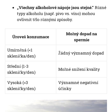
„Všechny alkoholové nápoje jsou stejné.“
Různé
typy alkoholu (např. pivo vs. víno) mohou
ovlivnit tělo různými způsoby.
Možný dopad na
Úroveň konzumace
spermie
Umírněná (<1
Žádný významný dopad
sklenička/den)
Střední (1-3
Možné snížení kvality
skleničky/den)
Vysoká (>3
Významné negativní
skleničky/den)
účinky