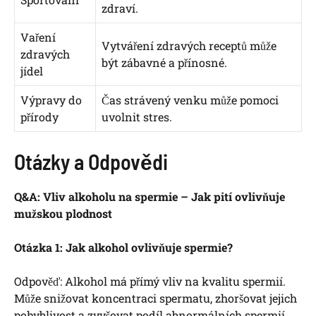
zdraví.
Vaření
Vytváření zdravých receptů může
zdravých
být zábavné a přínosné.
jídel
Výpravy do
Čas strávený venku může pomoci
přírody
uvolnit stres.
Otázky a Odpovědi
Q&A: Vliv alkoholu na spermie – Jak pití ovlivňuje
mužskou plodnost
Otázka 1: Jak alkohol ovlivňuje spermie?
Odpověď: Alkohol má přímý vliv na kvalitu spermií.
Může snižovat koncentraci spermatu, zhoršovat jejich
pohyblivost a zvyšovat podíl abnormálních spermií.