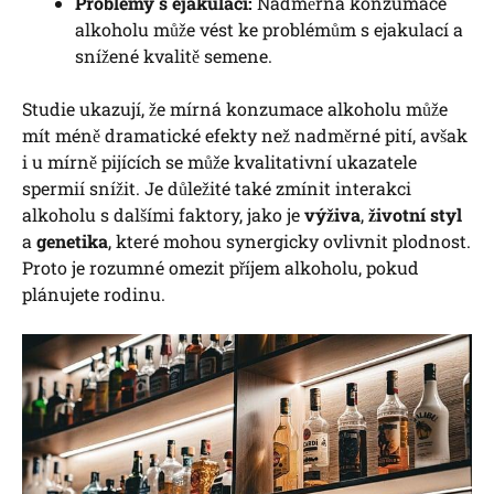
Problémy s ejakulací:
Nadměrná konzumace
alkoholu může vést ke problémům s ejakulací a
snížené kvalitě semene.
Studie ukazují, že mírná konzumace alkoholu může
mít méně dramatické efekty než nadměrné pití, avšak
i u mírně pijících se může kvalitativní ukazatele
spermií snížit. Je důležité také zmínit interakci
alkoholu s dalšími faktory, jako je
výživa
,
životní styl
a
genetika
, které mohou synergicky ovlivnit plodnost.
Proto je rozumné omezit příjem alkoholu, pokud
plánujete rodinu.