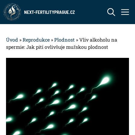
Přeskočit
M
na
NEXT-FERTILITYPRAGUE.CZ
obsah
Úvod
»
Reprodukce
»
Plodnost
»
Vliv alkoholu na
spermie: Jak pití ovlivňuje mužskou plodnost