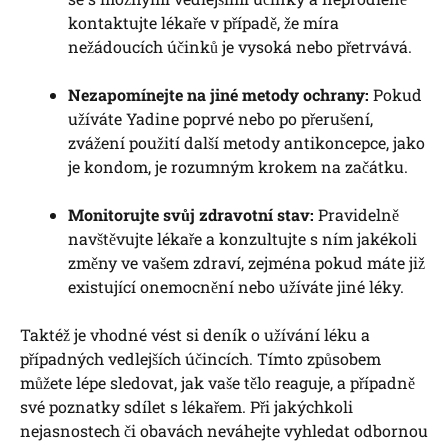
kontaktujte lékaře v případě, že míra
nežádoucích účinků je vysoká nebo přetrvává.
Nezapomínejte na jiné metody ochrany:
Pokud
užíváte Yadine poprvé nebo po přerušení,
zvážení použití další metody antikoncepce, jako
je kondom, je rozumným krokem na začátku.
Monitorujte svůj zdravotní stav:
Pravidelně
navštěvujte lékaře a konzultujte s ním jakékoli
změny ve vašem zdraví, zejména pokud máte již
existující onemocnění nebo užíváte jiné léky.
Taktéž je vhodné vést si deník o užívání léku a
případných vedlejších účincích. Tímto způsobem
můžete lépe sledovat, jak vaše tělo reaguje, a případně
své poznatky sdílet s lékařem. Při jakýchkoli
nejasnostech či obavách neváhejte vyhledat odbornou