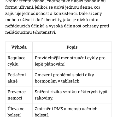
Kromě těchto výhod, Yadine také nabízí pohodlnou
formu užívání, jelikož se užívá jednou denně, což
zajišťuje jednoduchost a konzistenci. Dále si ženy
mohou užívat i další benefity, jako je nízká míra
nežádoucích účinků a vysoká účinnost ochrany proti
nežádoucímu těhotenství.
Výhoda
Popis
Regulace
Pravidelnější menstruační cykly pro
cyklu
lepší plánování.
Potlačení
Omezení problémů s pletí díky
akné
hormonům v tabletách.
Prevence
Snížení rizika vzniku některých typů
nemocí
rakoviny.
Úleva od
Zmírnění PMS a menstruačních
bolestí
bolestí.