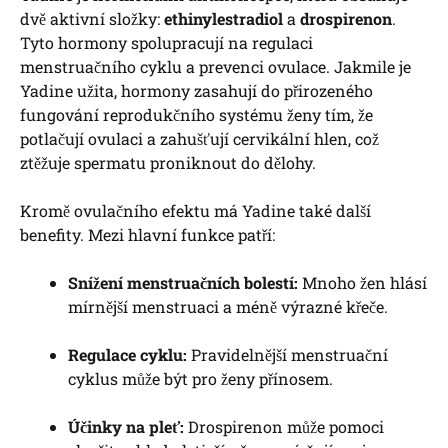
dvě aktivní složky:
ethinylestradiol
a
drospirenon
.
Tyto hormony spolupracují na regulaci
menstruačního cyklu a prevenci ovulace. Jakmile je
Yadine užita, hormony zasahují do přirozeného
fungování reprodukčního systému ženy tím, že
potlačují ovulaci a zahušťují cervikální hlen, což
ztěžuje spermatu proniknout do dělohy.
Kromě ovulačního efektu má Yadine také další
benefity. Mezi hlavní funkce patří:
Snížení menstruačních bolestí:
Mnoho žen hlásí
mírnější menstruaci a méně výrazné křeče.
Regulace cyklu:
Pravidelnější menstruační
cyklus může být pro ženy přínosem.
Účinky na pleť:
Drospirenon může pomoci