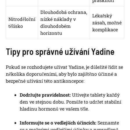
prasknutí
Dlouhodobá ochrana,
Lékařský
Nitroděložní
nízké náklady v
zásah, možné
tělísko
dlouhodobém
komplikace
horizontu
Tipy pro správné užívání Yadine
Pokud se rozhodujete užívat Yadine, je důležité řídit se
několika doporučeními, aby bylo zajištěno účinné a
bezpečné užívání této antikoncepce:
Dodržujte pravidelnost:
Užívejte tablety každý
den ve stejnou dobu. Pomůže to udržet stabilní
hladinu hormonů ve vašem těle.
Informujte se o vedlejších účincích:
Seznamte
se s možnými vedlejšími účinky a neprodleně