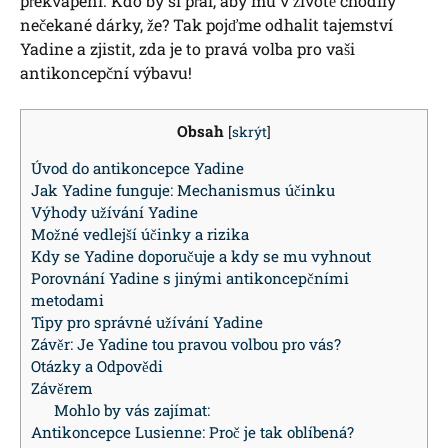
překvapení. Kdo by si přál, aby mu v životě chodily
nečekané dárky, že? Tak pojďme odhalit tajemství
Yadine a zjistit, zda je to pravá volba pro vaši
antikoncepční výbavu!
Obsah
[
skrýt
]
Úvod do antikoncepce Yadine
Jak Yadine funguje: Mechanismus účinku
Výhody užívání Yadine
Možné vedlejší účinky a rizika
Kdy se Yadine doporučuje a kdy se mu vyhnout
Porovnání Yadine s jinými antikoncepčními
metodami
Tipy pro správné užívání Yadine
Závěr: Je Yadine tou pravou volbou pro vás?
Otázky a Odpovědi
Závěrem
Mohlo by vás zajímat:
Antikoncepce Lusienne: Proč je tak oblíbená?