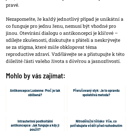
pravé.
Nezapomeňte, že každý jednotlivý případ je unikátní a
co funguje pro jednu ženu, nemusí být vhodné pro
jinou. Otevírání dialogu o antikoncepci je klíčové –
sdílejte zkušenosti, diskutujte s přáteli a neskrývejte
se za stigma, které může obklopovat téma
reproductive zdraví. Vzdělávejte se a přistupujte k této
důležité části vašeho života s důvěrou a jasnozřivostí.
Mohlo by vás zajímat:
Antikoncepce Lusienne: Proč je tak
Přerušovaný styk: Je to opravdu
oblíbená?
spolehlivá metoda?
Intrauterinní postkoitální
Nitroděložní tělísko: Vše, co
antikoncepce: Jak funguje a kdy ji
potřebujete vědět před rozhodnutím
použít?