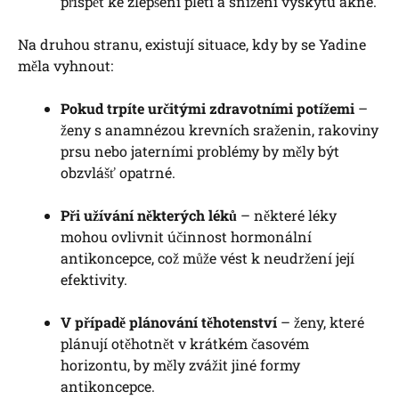
přispět ke zlepšení pleti a snížení výskytu akné.
Na druhou stranu, existují situace, kdy by se Yadine
měla vyhnout:
Pokud trpíte určitými zdravotními potížemi
–
ženy s anamnézou krevních sraženin, rakoviny
prsu nebo jaterními problémy by měly být
obzvlášť opatrné.
Při užívání některých léků
– některé léky
mohou ovlivnit účinnost hormonální
antikoncepce, což může vést k neudržení její
efektivity.
V případě plánování těhotenství
– ženy, které
plánují otěhotnět v krátkém časovém
horizontu, by měly zvážit jiné formy
antikoncepce.