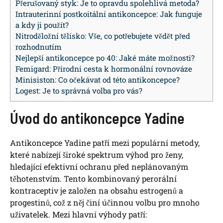
Přerušovaný styk: Je to opravdu spolehlivá metoda?
Intrauterinní postkoitální antikoncepce: Jak funguje
a kdy ji použít?
Nitroděložní tělísko: Vše, co potřebujete vědět před
rozhodnutím
Nejlepší antikoncepce po 40: Jaké máte možnosti?
Femigard: Přírodní cesta k hormonální rovnováze
Minisiston: Co očekávat od této antikoncepce?
Logest: Je to správná volba pro vás?
Úvod do antikoncepce Yadine
Antikoncepce Yadine patří mezi populární metody,
které nabízejí široké spektrum výhod pro ženy,
hledající efektivní ochranu před neplánovaným
těhotenstvím. Tento kombinovaný perorální
kontraceptiv je založen na obsahu estrogenů a
progestinů, což z něj činí účinnou volbu pro mnoho
uživatelek. Mezi hlavní výhody patří: