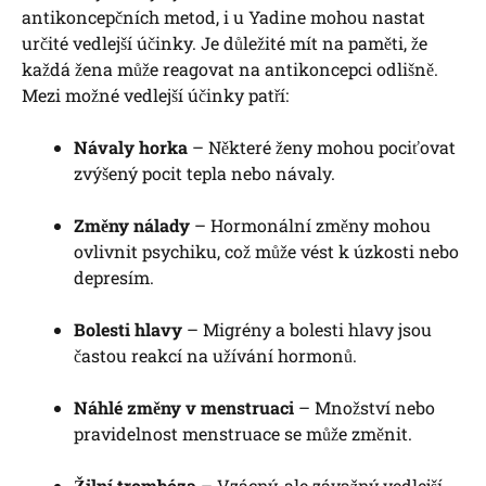
antikoncepčních metod, i u Yadine mohou nastat
určité vedlejší účinky. Je důležité mít na paměti, že
každá žena může reagovat na antikoncepci odlišně.
Mezi možné vedlejší účinky patří:
Návaly horka
– Některé ženy mohou pociťovat
zvýšený pocit tepla nebo návaly.
Změny nálady
– Hormonální změny mohou
ovlivnit psychiku, což může vést k úzkosti nebo
depresím.
Bolesti hlavy
– Migrény a bolesti hlavy jsou
častou reakcí na užívání hormonů.
Náhlé změny v menstruaci
– Množství nebo
pravidelnost menstruace se může změnit.
Žilní trombóza
– Vzácný, ale závažný vedlejší