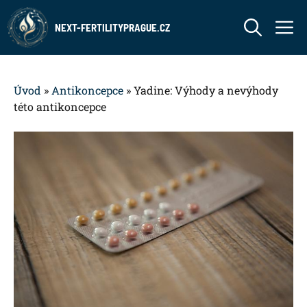
Přeskočit
M
na
NEXT-FERTILITYPRAGUE.CZ
obsah
Úvod
»
Antikoncepce
»
Yadine: Výhody a nevýhody
této antikoncepce