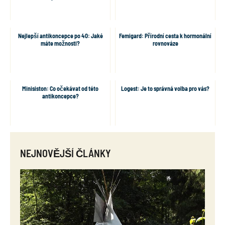
Nejlepší antikoncepce po 40: Jaké
Femigard: Přírodní cesta k hormonální
máte možnosti?
rovnováze
Minisiston: Co očekávat od této
Logest: Je to správná volba pro vás?
antikoncepce?
NEJNOVĚJŠÍ ČLÁNKY