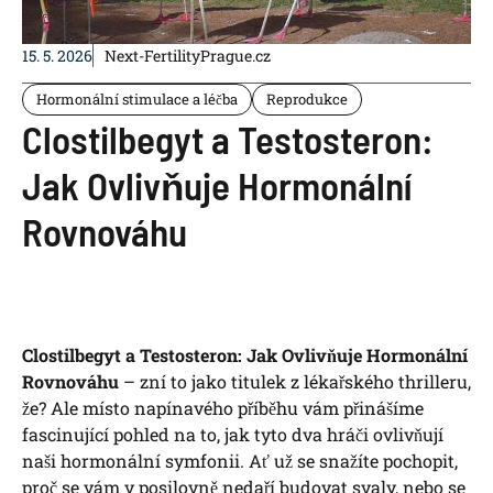
15. 5. 2026
Next-FertilityPrague.cz
Hormonální stimulace a léčba
Reprodukce
Clostilbegyt a Testosteron:
Jak Ovlivňuje Hormonální
Rovnováhu
Clostilbegyt a Testosteron: Jak Ovlivňuje Hormonální
Rovnováhu
– zní to jako titulek z lékařského thrilleru,
že? Ale místo napínavého příběhu vám přinášíme
fascinující pohled na to, jak tyto dva hráči ovlivňují
naši hormonální symfonii. Ať už se snažíte pochopit,
proč se vám v posilovně nedaří budovat svaly, nebo se