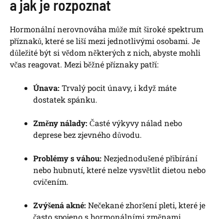
a jak je rozpoznat
Hormonální nerovnováha může mít široké spektrum
příznaků, které se liší mezi jednotlivými osobami. Je
důležité být si vědom některých z nich, abyste mohli
včas reagovat. Mezi běžné příznaky patří:
Únava:
Trvalý pocit únavy, i když máte
dostatek spánku.
Změny nálady:
Časté výkyvy nálad nebo
deprese bez zjevného důvodu.
Problémy s váhou:
Nezjednodušené přibírání
nebo hubnutí, které nelze vysvětlit dietou nebo
cvičením.
Zvýšená akné:
Nečekané zhoršení pleti, které je
často spojeno s hormonálními změnami.