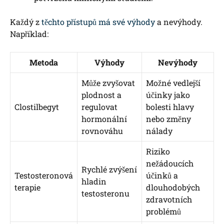
Každý z
těchto přístupů má své výhody
a nevýhody.
Například:
Metoda
Výhody
Nevýhody
Může zvyšovat
Možné vedlejší
plodnost a
účinky jako
Clostilbegyt
regulovat
bolesti hlavy
hormonální
nebo změny
rovnováhu
nálady
Riziko
nežádoucích
Rychlé zvýšení
Testosteronová
účinků a
hladin
terapie
dlouhodobých
testosteronu
zdravotních
problémů