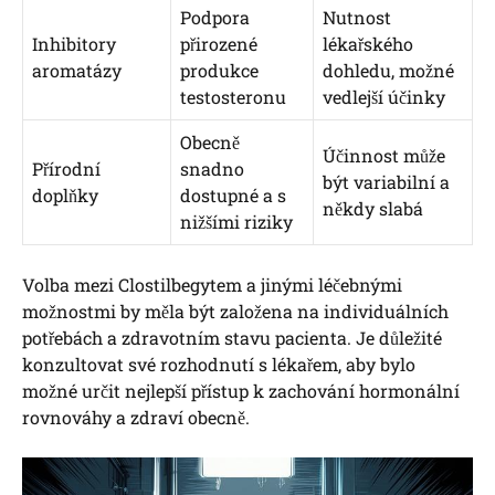
Podpora
Nutnost
Inhibitory
přirozené
lékařského
aromatázy
produkce
dohledu, možné
testosteronu
vedlejší účinky
Obecně
Účinnost může
Přírodní
snadno
být variabilní a
doplňky
dostupné a s
někdy slabá
nižšími riziky
Volba mezi Clostilbegytem a jinými léčebnými
možnostmi by měla být založena na individuálních
potřebách a zdravotním stavu pacienta. Je důležité
konzultovat své rozhodnutí s lékařem, aby bylo
možné určit nejlepší přístup k zachování hormonální
rovnováhy a zdraví obecně.