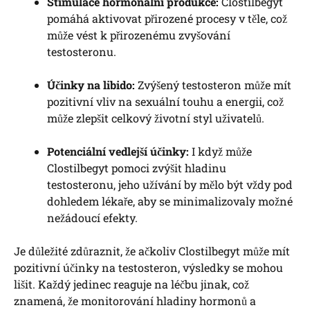
Stimulace hormonální produkce:
Clostilbegyt
pomáhá aktivovat přirozené procesy v těle, což
může vést k přirozenému zvyšování
testosteronu.
Účinky na libido:
Zvýšený testosteron může mít
pozitivní vliv na sexuální touhu a energii, což
může zlepšit celkový životní styl uživatelů.
Potenciální vedlejší účinky:
I když může
Clostilbegyt pomoci zvýšit hladinu
testosteronu, jeho užívání by mělo být vždy pod
dohledem lékaře, aby se minimalizovaly možné
nežádoucí efekty.
Je důležité zdůraznit, že ačkoliv Clostilbegyt může mít
pozitivní účinky na testosteron, výsledky se mohou
lišit. Každý jedinec reaguje na léčbu jinak, což
znamená, že monitorování hladiny hormonů a