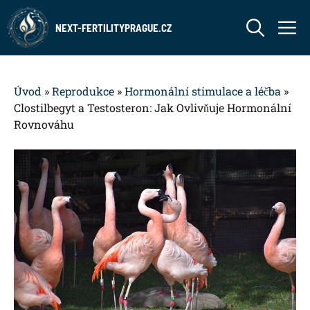
Přeskočit
M
na
NEXT-FERTILITYPRAGUE.CZ
obsah
Úvod
»
Reprodukce
»
Hormonální stimulace a léčba
»
Clostilbegyt a Testosteron: Jak Ovlivňuje Hormonální
Rovnováhu