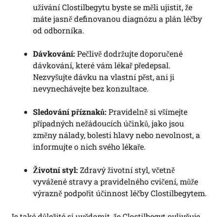
užívání Clostilbegytu byste se měli ujistit, že
máte jasně definovanou diagnózu a plán léčby
od odborníka.
Dávkování:
Pečlivě dodržujte doporučené
dávkování, které vám lékař předepsal.
Nezvyšujte dávku na vlastní pěst, ani ji
nevynechávejte bez konzultace.
Sledování příznaků:
Pravidelně si všímejte
případných nežádoucích účinků, jako jsou
změny nálady, bolesti hlavy nebo nevolnost, a
informujte o nich svého lékaře.
Životní styl:
Zdravý životní styl, včetně
vyvážené stravy a pravidelného cvičení, může
výrazně podpořit účinnost léčby Clostilbegytem.
Je také důležité si uvědomit, že Clostilbegyt ovlivňuje