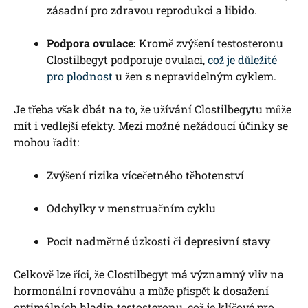
zásadní pro zdravou reprodukci a libido.
Podpora ovulace:
Kromě zvýšení testosteronu
Clostilbegyt podporuje ovulaci,
což je důležité
pro plodnost
u žen s nepravidelným cyklem.
Je třeba však dbát na to, že užívání Clostilbegytu může
mít i vedlejší efekty. Mezi možné nežádoucí účinky se
mohou řadit:
Zvýšení rizika vícečetného těhotenství
Odchylky v menstruačním cyklu
Pocit nadměrné úzkosti či depresivní stavy
Celkově lze říci, že Clostilbegyt má významný vliv na
hormonální rovnováhu a může přispět k dosažení
optimálních hladin testosteronu, což je klíčové pro