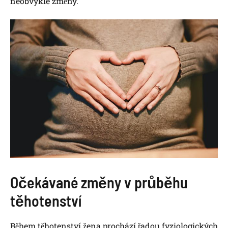
neobvyklé změny.
Očekávané změny v průběhu
těhotenství
Během těhotenství žena prochází řadou fyziologických