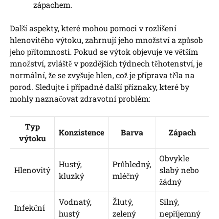
zápachem.
Další aspekty, které mohou pomoci v rozlišení
hlenovitého výtoku, zahrnují jeho množství a způsob
jeho přítomnosti. Pokud se výtok objevuje ve větším
množství, zvláště v pozdějších týdnech těhotenství, je
normální, že se zvyšuje hlen, což je příprava těla na
porod. Sledujte i případné další příznaky, které by
mohly naznačovat zdravotní problém:
Typ
Konzistence
Barva
Zápach
výtoku
Obvykle
Hustý,
Průhledný,
Hlenovitý
slabý nebo
kluzký
mléčný
žádný
Vodnatý,
Žlutý,
Silný,
Infekční
hustý
zelený
nepříjemný