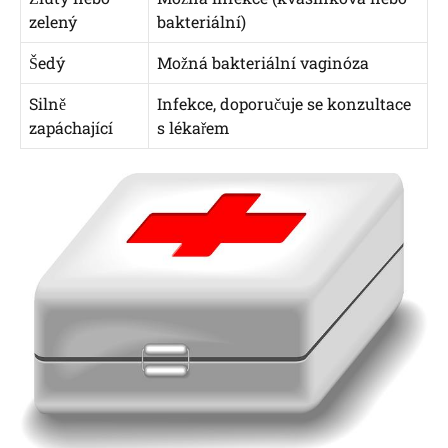
zelený
bakteriální)
Šedý
Možná bakteriální vaginóza
Silně
Infekce, doporučuje se konzultace
zapáchající
s lékařem