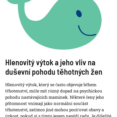
Hlenovitý výtok a jeho vliv na
duševní pohodu těhotných žen
Hlenovitý výtok, který se často objevuje během
těhotenství, může mít různý dopad na psychickou
pohodu nastávajících maminek. Některé ženy jeho
přítomnost vnímají jako normální součást
těhotenství, zatímco jiné mohou pociťovat obavy a
úzkost, pokud si s tímto jevem nevědí rady. Je důležité