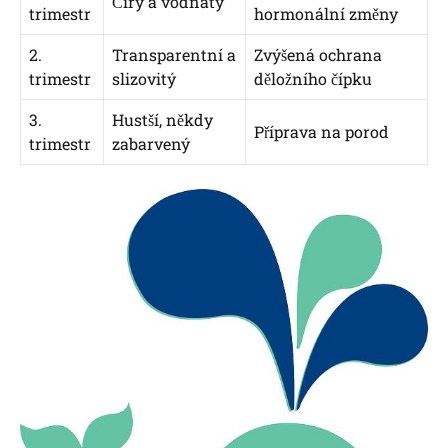
Čirý a vodnatý
trimestr
hormonální změny
2.
Transparentní a
Zvýšená ochrana
trimestr
slizovitý
děložního čípku
3.
Hustší, někdy
Příprava na porod
trimestr
zabarvený