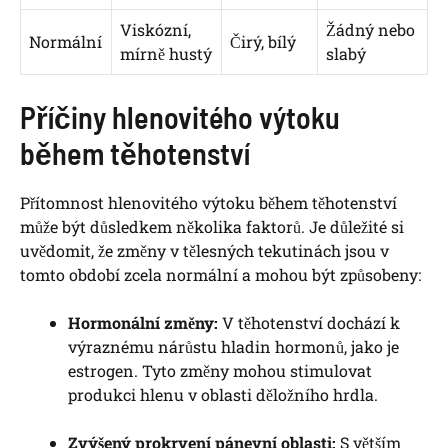
Viskózní,
Žádný nebo
Normální
Čirý, bílý
mírně hustý
slabý
Příčiny hlenovitého výtoku
během těhotenství
Přítomnost hlenovitého výtoku během těhotenství
může být důsledkem několika faktorů. Je důležité si
uvědomit, že změny v tělesných tekutinách jsou v
tomto období zcela normální a mohou být způsobeny:
Hormonální změny:
V těhotenství dochází k
výraznému nárůstu hladin hormonů, jako je
estrogen. Tyto změny mohou stimulovat
produkci hlenu v oblasti děložního hrdla.
Zvýšený prokrvení pánevní oblasti:
S větším