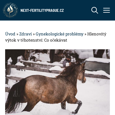
Přeskočit
M
na
NEXT-FERTILITYPRAGUE.CZ
obsah
Úvod
»
Zdraví
»
Gynekologické problémy
»
Hlenovitý
výtok v těhotenství: Co očekávat