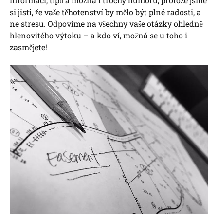
informací, tipů a možná i trochy humoru, protože jsme
si jisti, že vaše těhotenství by mělo být plné radosti, a
ne stresu. Odpovíme na všechny vaše otázky ohledně
hlenovitého výtoku – a kdo ví, možná se u toho i
zasmějete!