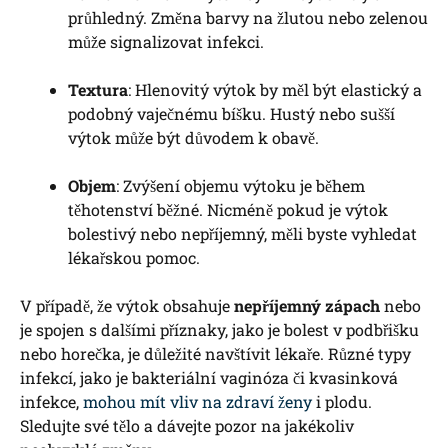
průhledný. Změna barvy na žlutou nebo zelenou
může signalizovat infekci.
Textura
: Hlenovitý výtok by měl být elastický a
podobný vaječnému bíšku. Hustý nebo sušší
výtok může být důvodem k obavě.
Objem
: Zvýšení objemu výtoku je během
těhotenství běžné. Nicméně pokud je výtok
bolestivý nebo nepříjemný, měli byste vyhledat
lékařskou pomoc.
V případě, že výtok obsahuje
nepříjemný zápach
nebo
je spojen s dalšími příznaky, jako je bolest v podbřišku
nebo horečka, je důležité navštívit lékaře. Různé typy
infekcí, jako je bakteriální vaginóza či kvasinková
infekce,
mohou mít vliv na zdraví ženy
i plodu.
Sledujte své tělo a dávejte pozor na jakékoliv