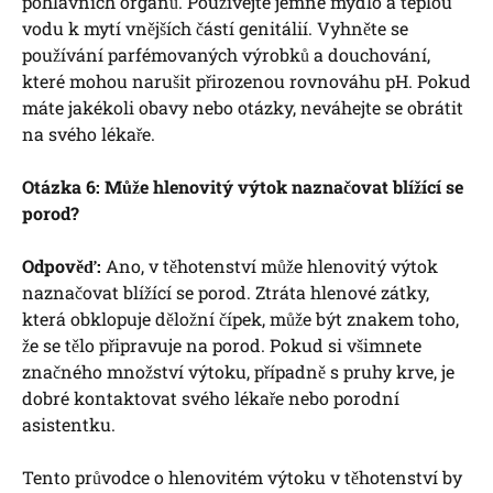
pohlavních orgánů. Používejte jemné mýdlo a teplou
vodu k mytí vnějších částí genitálií. Vyhněte se
používání parfémovaných výrobků a douchování,
které mohou narušit přirozenou rovnováhu pH. Pokud
máte jakékoli obavy nebo otázky, neváhejte se obrátit
na svého lékaře.
Otázka 6: Může hlenovitý výtok naznačovat blížící se
porod?
Odpověď:
Ano, v těhotenství může hlenovitý výtok
naznačovat blížící se porod. Ztráta hlenové zátky,
která obklopuje děložní čípek, může být znakem toho,
že se tělo připravuje na porod. Pokud si všimnete
značného množství výtoku, případně s pruhy krve, je
dobré kontaktovat svého lékaře nebo porodní
asistentku.
Tento průvodce o hlenovitém výtoku v těhotenství by