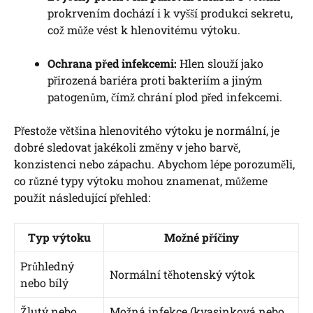
prokrvením dochází i k vyšší produkci sekretu,
což může vést k hlenovitému výtoku.
Ochrana před infekcemi:
Hlen slouží jako
přirozená bariéra proti bakteriím a jiným
patogenům, čímž chrání plod před infekcemi.
Přestože většina hlenovitého výtoku je normální, je
dobré sledovat jakékoli změny v jeho barvě,
konzistenci nebo zápachu. Abychom lépe porozuměli,
co různé typy výtoku mohou znamenat, můžeme
použít následující přehled:
Typ výtoku
Možné příčiny
Průhledný
Normální těhotenský výtok
nebo bílý
Žlutý nebo
Možná infekce (kvasinková nebo