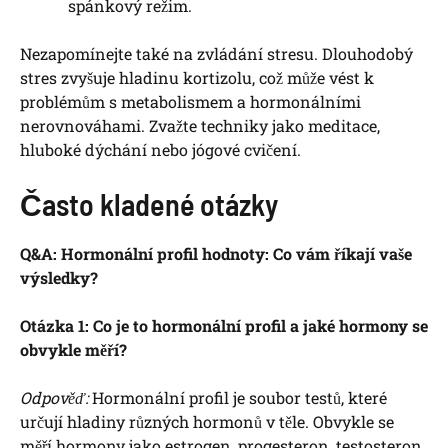
spánkový režim.
Nezapomínejte také na zvládání stresu. Dlouhodobý
stres zvyšuje hladinu kortizolu, což může vést k
problémům s metabolismem a hormonálními
nerovnováhami. Zvažte techniky jako meditace,
hluboké dýchání nebo jógové cvičení.
Často kladené otázky
Q&A: Hormonální profil hodnoty: Co vám říkají vaše
výsledky?
Otázka 1: Co je to hormonální profil a jaké hormony se
obvykle měří?
Odpověď:
Hormonální profil je soubor testů, které
určují hladiny různých hormonů v těle. Obvykle se
měří hormony jako estrogen, progesteron, testosteron,