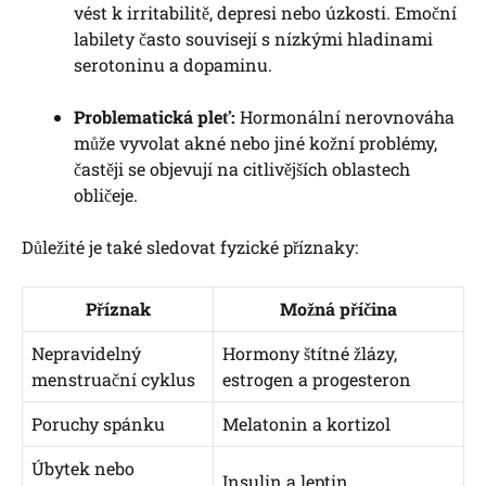
vést k irritabilitě, depresi nebo úzkosti. Emoční
labilety často souvisejí s nízkými hladinami
serotoninu a dopaminu.
Problematická pleť:
Hormonální nerovnováha
může vyvolat akné nebo jiné kožní problémy,
častěji se objevují na citlivějších oblastech
obličeje.
Důležité je také sledovat fyzické příznaky:
Příznak
Možná příčina
Nepravidelný
Hormony štítné žlázy,
menstruační cyklus
estrogen a progesteron
Poruchy spánku
Melatonin a kortizol
Úbytek nebo
Insulin a leptin