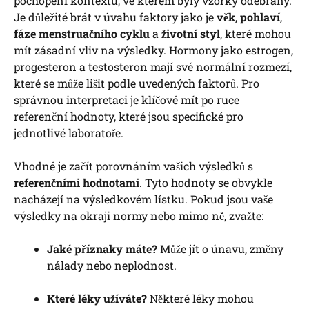
pochopení kontextu, ve kterém byly vzorky odebrány.
Je důležité brát v úvahu faktory jako je
věk
,
pohlaví
,
fáze menstruačního cyklu
a
životní styl
, které mohou
mít zásadní vliv na výsledky. Hormony jako estrogen,
progesteron a testosteron mají své normální rozmezí,
které se může lišit podle uvedených faktorů. Pro
správnou interpretaci je klíčové mít po ruce
referenční hodnoty, které jsou specifické pro
jednotlivé laboratoře.
Vhodné je začít porovnáním vašich výsledků s
referenčními hodnotami
. Tyto hodnoty se obvykle
nacházejí na výsledkovém lístku. Pokud jsou vaše
výsledky na okraji normy nebo mimo ně, zvažte:
Jaké příznaky máte?
Může jít o únavu, změny
nálady nebo neplodnost.
Které léky užíváte?
Některé léky mohou