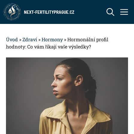
Přeskočit
M
na
NEXT-FERTILITYPRAGUE.CZ
obsah
Úvod
»
Zdraví
»
Hormony
»
Hormonální profil
hodnoty: Co vám říkají vaše výsledky?