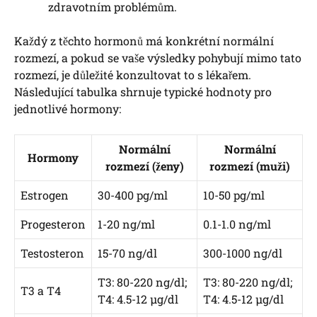
zdravotním problémům.
Každý z těchto hormonů má konkrétní normální
rozmezí, a pokud se vaše výsledky pohybují mimo tato
rozmezí, je důležité konzultovat to s lékařem.
Následující tabulka shrnuje typické hodnoty pro
jednotlivé hormony:
Normální
Normální
Hormony
rozmezí (ženy)
rozmezí (muži)
Estrogen
30-400 pg/ml
10-50 pg/ml
Progesteron
1-20 ng/ml
0.1-1.0 ng/ml
Testosteron
15-70 ng/dl
300-1000 ng/dl
T3: 80-220 ng/dl;
T3: 80-220 ng/dl;
T3 a T4
T4: 4.5-12 µg/dl
T4: 4.5-12 µg/dl