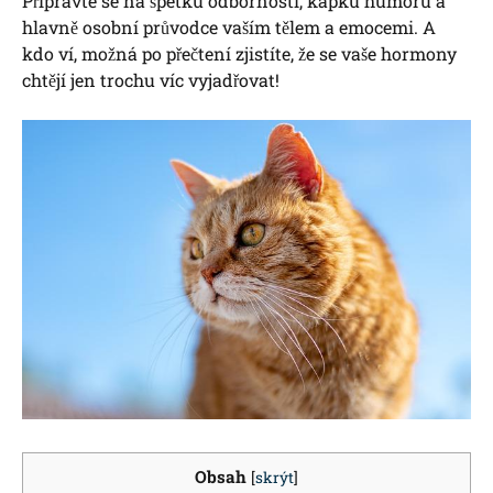
Připravte se na špetku odbornosti, kapku humoru a
hlavně osobní průvodce vaším tělem a emocemi. A
kdo ví, možná po přečtení zjistíte, že se vaše hormony
chtějí jen trochu víc vyjadřovat!
Obsah
[
skrýt
]