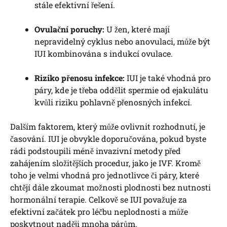
stále efektivní řešení.
Ovulační poruchy:
U žen, které mají
nepravidelný cyklus nebo anovulaci, může být
IUI kombinována​ s indukcí ovulace.
Riziko přenosu infekce:
IUI je také vhodná⁣ pro
páry, kde je třeba oddělit spermie ⁢od ejakulátu
kvůli ​riziku pohlavně přenosných infekcí.
Dalším faktorem, který může​ ovlivnit rozhodnutí, je​
časování. IUI je obvykle doporučována, pokud byste
rádi podstoupili méně⁢ invazivní metody před
⁢zahájením složitějších ⁣procedur, jako ​je IVF. Kromě
‍toho je velmi vhodná pro jednotlivce ​či páry, které
chtějí ​dále zkoumat možnosti plodnosti bez nutnosti
hormonální ⁤terapie. Celkově se IUI ‌považuje za
efektivní začátek pro léčbu neplodnosti a může
poskytnout ⁣naději mnoha párům.