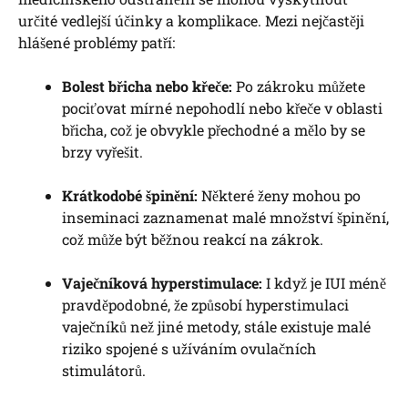
určité vedlejší účinky a komplikace. Mezi nejčastěji‌
hlášené problémy patří:
Bolest břicha nebo křeče:
Po ‍zákroku můžete
pociťovat ‌mírné nepohodlí ⁤nebo křeče ⁣v oblasti⁣
břicha, ⁣což je obvykle přechodné a mělo by se
brzy vyřešit.
Krátkodobé špinění:
Některé ​ženy mohou po
inseminaci ⁣zaznamenat malé množství​ špinění,⁢
což může být běžnou ‍reakcí na zákrok.
Vaječníková hyperstimulace:
I když‌ je IUI⁤ méně
‍pravděpodobné, že způsobí hyperstimulaci
vaječníků než jiné metody, stále existuje malé
riziko ‌spojené s ​užíváním ovulačních
stimulátorů.