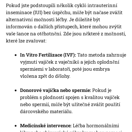
Pokud jste​ podstoupili několik cyklů intrauterinní
inseminace (IUI) bez úspěchu, ⁣může být načase zvážit
alternativní možnosti léčby. Je důležité být
informován⁢ o dalších‍ přístupech, které mohou zvýšit
vaše šance ⁤na otěhotnění.⁤ Zde jsou některé z možností,
které lze zvažovat:
In⁣ Vitro ⁢Fertilizace (IVF):
Tato metoda zahrnuje⁣
vyjmutí vajíček z vaječníků a jejich oplodnění
spermiemi v laboratoři, ​poté jsou embrya
⁤vložena zpět do dělohy.
Donorové vajíčka nebo spermie:
Pokud je‍
problém ⁤s plodností spojen​ s kvalitou vajíček
nebo⁣ spermií, může být užitečné zvážit použití
dárcovského materiálu.
Medicínské intervence:
Léčba hormonálními