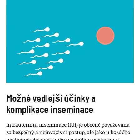
Možné ‌vedlejší účinky​ a
komplikace inseminace
Intrauterinní inseminace (IUI) je obecně považována
za bezpečný⁢ a neinvazivní postup, ale jako u každého
medicínského odstranění se⁢ mohou vyskytnout‌