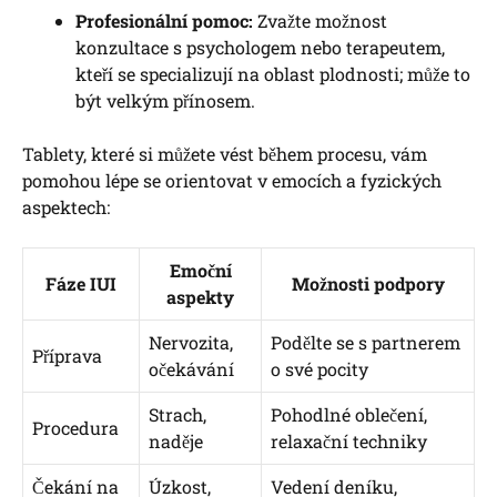
Profesionální pomoc:
Zvažte možnost
konzultace s‍ psychologem nebo terapeutem,
kteří se ⁤specializují⁤ na oblast‌ plodnosti; ‍může to
být velkým přínosem.
Tablety,⁣ které si můžete vést během procesu, vám
pomohou lépe se orientovat v emocích‍ a ​fyzických
aspektech:
Emoční
Fáze IUI
Možnosti podpory
aspekty
Nervozita,⁢
Podělte se ⁤s partnerem
Příprava
očekávání
o⁤ své pocity
Strach,
Pohodlné ⁢oblečení,
Procedura
naděje
relaxační techniky
Čekání na
Úzkost,
Vedení deníku,