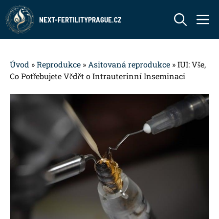
Přeskočit
M
na
NEXT-FERTILITYPRAGUE.CZ
obsah
Úvod
»
Reprodukce
»
Asitovaná reprodukce
»
IUI: Vše,
Co Potřebujete Vědět o Intrauterinní Inseminaci