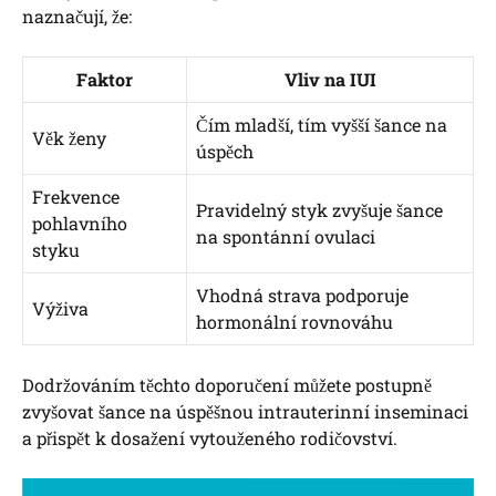
naznačují, že:
Faktor
Vliv na IUI
Čím ⁢mladší, tím vyšší šance na
Věk ženy
úspěch
Frekvence
Pravidelný styk zvyšuje šance
pohlavního
na spontánní ovulaci
styku
Vhodná strava podporuje
Výživa
hormonální⁣ rovnováhu
Dodržováním​ těchto doporučení můžete postupně
zvyšovat šance na​ úspěšnou intrauterinní inseminaci
⁢a ​přispět ⁤k dosažení vytouženého rodičovství.