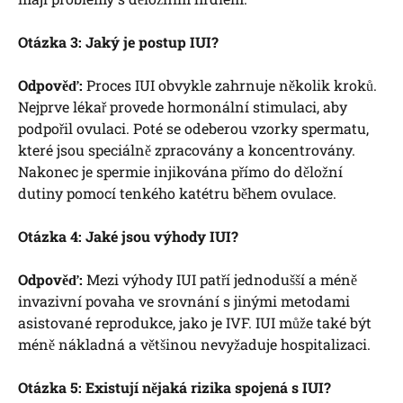
Otázka 3:⁤ Jaký je ⁣postup IUI?
Odpověď:
​Proces IUI ‌obvykle zahrnuje několik kroků.⁣
Nejprve lékař provede hormonální stimulaci, aby​
podpořil ovulaci. Poté se odeberou vzorky⁣ spermatu,
které jsou speciálně zpracovány a koncentrovány.
Nakonec je spermie injikována přímo do děložní
dutiny pomocí ⁤tenkého katétru během ovulace.
Otázka ​4: Jaké jsou výhody ‍IUI?
Odpověď:
Mezi výhody​ IUI patří jednodušší a méně ​
invazivní povaha⁣ ve srovnání⁢ s jinými‌ metodami‍
asistované ‌reprodukce, jako je IVF. IUI může také být
‌méně⁢ nákladná a většinou nevyžaduje hospitalizaci.
Otázka 5: Existují nějaká rizika⁣ spojená s IUI?