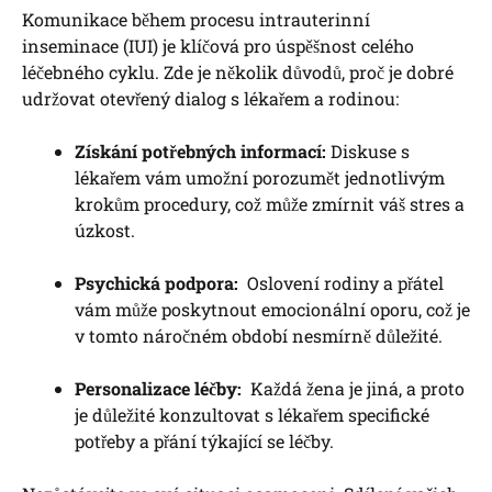
Komunikace během procesu intrauterinní
inseminace (IUI) je klíčová pro ‌úspěšnost celého
léčebného cyklu. Zde je několik ⁣důvodů, proč je‌ dobré
udržovat otevřený dialog ​s lékařem a rodinou:
Získání potřebných ‍informací:
Diskuse s
lékařem vám umožní porozumět jednotlivým
krokům procedury, což ‌může ​zmírnit váš stres a
úzkost.
Psychická podpora:
‍ Oslovení rodiny a přátel
vám může poskytnout ⁣emocionální oporu,​ což⁣ je
v tomto‍ náročném období⁤ nesmírně důležité.
Personalizace‍ léčby:
​ Každá žena je jiná, a proto
je ​důležité ⁤konzultovat s‌ lékařem ⁢specifické
‌potřeby a přání týkající ⁣se léčby.