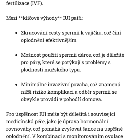
‌fertilizace (IVF).
Mezi ​**klíčové​ výhody** IUI patří:
Zkracování cesty spermií k vajíčku, což ‍činí
oplodnění​ efektivnějším.
Možnost použití​ spermií dárce, což je​ důležité
pro páry, které se potýkají s problémy s
plodností mužského typu.
Minimálně ‍invazivní povaha, což znamená
nižší ⁤riziko ‍komplikací​ a odběr spermií se
obvykle provádí v pohodlí domova.
Pro⁢ úspěšnost ⁢IUI⁢ může být důležitá i​ související
medicínská⁣ péče, jako je úprava hormonální
‌rovnováhy, což pomáhá zvyšovat šance na úspěšné
oplodnění. V kombinaci s monitorováním ovulace