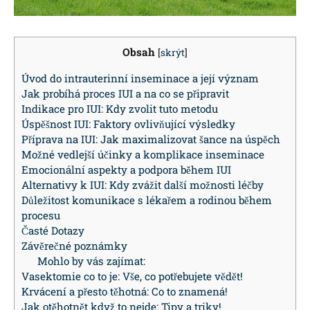
Obsah
[
skrýt
]
Úvod do intrauterinní inseminace a její význam
Jak probíhá proces IUI a na co ‌se připravit
Indikace pro ​IUI: Kdy ​zvolit tuto metodu
Úspěšnost IUI: Faktory ⁣ovlivňující výsledky
Příprava na IUI: ⁤Jak maximalizovat šance na úspěch
Možné ‌vedlejší účinky​ a komplikace inseminace
Emocionální aspekty a podpora během IUI
Alternativy k ⁤IUI: ⁣Kdy zvážit další možnosti léčby
Důležitost komunikace s lékařem⁣ a rodinou ​během
procesu
Časté Dotazy
Závěrečné poznámky
Mohlo by vás zajímat:
Vasektomie co to je: Vše, co potřebujete vědět!
Krvácení a přesto těhotná: Co to znamená!
Jak otěhotnět když to nejde: Tipy a triky!