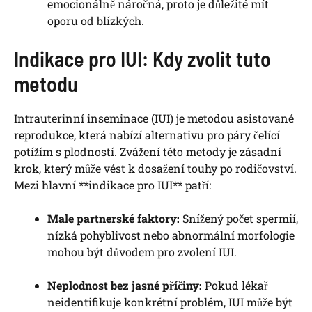
emocionálně náročná, proto je důležité‌ mít
oporu ⁤od blízkých.
Indikace pro ​IUI: Kdy ​zvolit tuto
metodu
Intrauterinní inseminace (IUI) je metodou asistované
reprodukce, která nabízí alternativu pro ⁣páry čelící
‍potížím s plodností. Zvážení této metody je ⁤zásadní
krok, který může vést ‍k ‍dosažení touhy po rodičovství.
Mezi hlavní **indikace⁣ pro IUI** patří:
Male partnerské faktory:
Snížený​ počet spermií,
nízká pohyblivost nebo abnormální morfologie
mohou být důvodem pro zvolení IUI.
Neplodnost bez jasné ⁣příčiny:
Pokud lékař
⁤neidentifikuje konkrétní problém, IUI může být