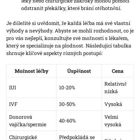
léky⁤ nebo chirurgické zákroky ‌mohou pomoci
odstranit překážky, které brání otěhotnění.
Je důležité si uvědomit, že každá léčba má​ své ​vlastní
výhody a nevýhody. Abyste se mohli ⁢rozhodnout, co je⁤
pro vás nejlepší, konzultujte své možnosti s lékařem,
který se specializuje na plodnost. Následující‍ tabulka
‌shrnuje klíčové aspekty různých postupů:
Možnost léčby
Úspěšnost
Cena
Relativně
IUI
10-20%
nízká
IVF
30-50%
Vysoká
Donorová
Velmi
40-60%
vajíčka/spermie
vysoká
Chirurgické
Předpokládá se