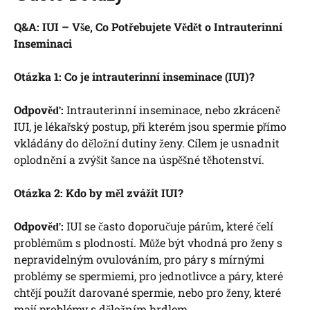
Q&A: IUI ⁢– Vše, Co Potřebujete Vědět o Intrauterinní
Inseminaci
Otázka 1: Co je intrauterinní inseminace ​(IUI)?
Odpověď:
Intrauterinní inseminace, nebo zkráceně
IUI, je lékařský postup, při kterém jsou spermie ⁣přímo
vkládány do děložní dutiny ženy. Cílem⁤ je ‌usnadnit‌
oplodnění a zvýšit šance na úspěšné těhotenství.
Otázka 2: Kdo by měl zvážit IUI?
Odpověď:
‌IUI‍ se často doporučuje párům, které čelí
problémům s plodností. Může být ⁢vhodná pro ženy s
nepravidelným ‍ovulováním, pro páry s⁤ mírnými
problémy se spermiemi, pro jednotlivce a páry, které
chtějí použít darované spermie, nebo pro ženy, které
mají problémy ⁣s děložním hrdlem.