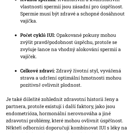
⁤vlastnosti spermií jsou zásadní pro úspěšnost.⁢
Spermie⁢ musí být zdravé a​ schopné dosáhnout
vajíčka.
Počet cyklů IUI:
Opakované pokusy ⁤mohou
zvýšit pravděpodobnost úspěchu, protože ⁢se
⁣zvyšuje šance na vhodný alokování spermií a
vajíček.
Celkové⁣ zdraví:
Zdravý⁤ životní styl, vyvážená
strava a udržení‍ optimální ‍hmotnosti mohou
⁤pozitivně ovlivnit plodnost.
Je ‌také důležité ​zohlednit⁢ zdravotní historii ženy a​
partnera, protože existují ⁣i další faktory, ⁤jako jsou
endometrióza, hormonální nerovnováha a jiné
zdravotní problémy, které mohou ⁣ovlivnit úspěšnost.
‌Někteří ‌odborníci doporučují ​kombinovat‍ IUI s léky na