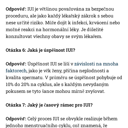
Odpověď:
IUI ⁢je většinou považována za bezpečnou
⁤proceduru, ale jako ​každý ‍lékařský ⁤zákrok s‌ sebou
nese určité⁢ riziko. ‍Může dojít k ​infekci, ⁢krvácení nebo
možné ‌reakci​ na hormonální léky. Je důležité
konzultovat všechny ‍obavy​ se svým​ lékařem.
Otázka ​6: Jaká ⁣je úspěšnost IUI?
Odpověď:
Úspěšnost IUI se liší v
závislosti na mnoha
faktorech
, jako ‌je ‍věk ⁢ženy, příčina neplodnosti a
kvalita spermatu.‌ V průměru se úspěšnost pohybuje od
⁣10% ​do 20% na cyklus, ale ​s každým nevydaným
pokusem se ⁣tyto šance mohou⁣ mírně zvyšovat.
Otázka 7: Jaký je časový​ rámec pro IUI?
Odpověď:
Celý ‍proces IUI ‌se obvykle realizuje během
jednoho menstruačního cyklu, což znamená, že