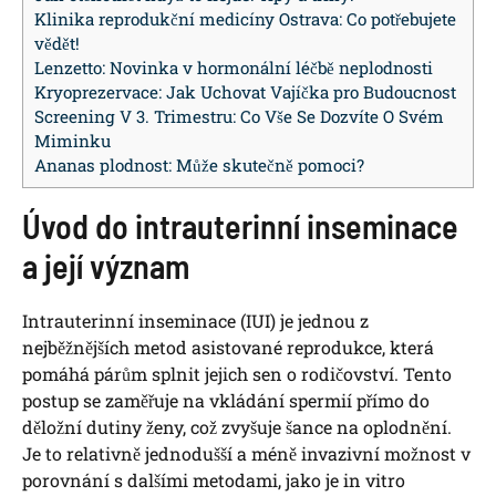
Klinika reprodukční medicíny Ostrava: Co potřebujete
vědět!
Lenzetto: Novinka v hormonální léčbě neplodnosti
Kryoprezervace: Jak Uchovat Vajíčka pro Budoucnost
Screening V 3. Trimestru: Co Vše Se Dozvíte O Svém
Miminku
Ananas plodnost: Může skutečně pomoci?
Úvod do intrauterinní inseminace
a její význam
Intrauterinní inseminace (IUI) je jednou z
nejběžnějších metod asistované reprodukce,‍ která
pomáhá párům splnit jejich sen o rodičovství. Tento
postup⁤ se zaměřuje na vkládání spermií přímo do
děložní dutiny ženy, což zvyšuje šance⁢ na‌ oplodnění.
Je to relativně jednodušší a méně invazivní možnost v
porovnání s ⁢dalšími metodami, jako je in vitro