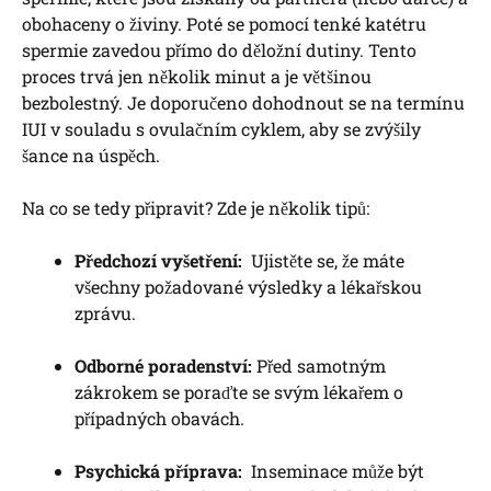
⁤obohaceny o živiny. Poté se pomocí tenké katétru
spermie zavedou přímo do děložní dutiny. Tento
‌proces trvá jen několik minut a⁣ je většinou
bezbolestný. Je doporučeno dohodnout se na termínu
IUI v​ souladu s ovulačním cyklem, aby se zvýšily
šance na ⁣úspěch.
Na ‌co se tedy připravit? Zde‌ je ​několik tipů:
Předchozí⁣ vyšetření:
‍ Ujistěte se, že​ máte‌
všechny požadované výsledky‍ a‍ lékařskou​
zprávu.
Odborné poradenství:
Před ‍samotným
zákrokem se poraďte ​se svým lékařem‍ o
případných obavách.
Psychická ⁢příprava:
⁢ Inseminace může být⁢