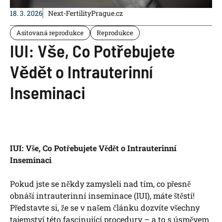
18. 3. 2026
Next-FertilityPrague.cz
Asitovaná reprodukce
Reprodukce
IUI: Vše, Co Potřebujete
Vědět o Intrauterinní
Inseminaci
IUI: Vše, Co Potřebujete Vědět o Intrauterinní
⁤Inseminaci
Pokud jste se někdy⁣ zamysleli ​nad tím, co přesně
obnáší⁤ intrauterinní inseminace (IUI), máte ‍štěstí!⁤
Představte si, že se v našem článku dozvíte všechny​
tajemství⁢ této fascinující​ procedury ​–‍ a to s úsměvem