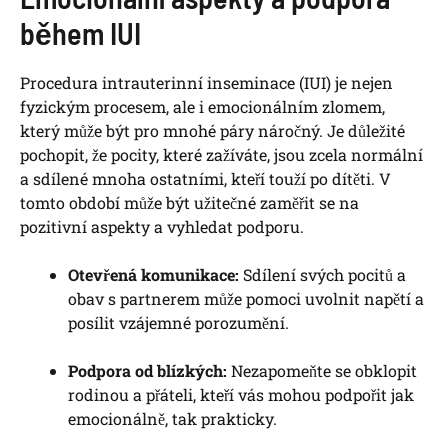
během IUI
Procedura intrauterinní inseminace (IUI) je nejen
fyzickým procesem, ale i emocionálním​ zlomem,
který může být ⁢pro mnohé páry náročný. Je důležité
‌pochopit, že pocity, které ​zažíváte, jsou zcela normální
a ⁢sdílené mnoha ​ostatními, kteří touží po dítěti. V
tomto⁤ období‌ může⁣ být⁣ užitečné ⁢zaměřit se na
pozitivní aspekty a vyhledat podporu.
Otevřená ‍komunikace:
Sdílení svých pocitů‍ a⁤
obav⁢ s partnerem může pomoci uvolnit napětí a‌
posílit vzájemné porozumění.
Podpora od​ blízkých:
Nezapomeňte⁤ se obklopit
rodinou a přáteli, kteří ‍vás ⁣mohou podpořit jak
emocionálně, tak prakticky.