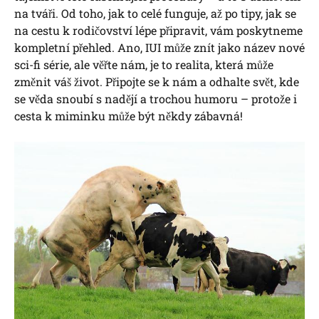
na tváři. Od toho, jak to celé funguje, až po tipy, jak se
na cestu ‍k rodičovství lépe‍ připravit,‍ vám‍ poskytneme
kompletní přehled. Ano, IUI může znít jako název ⁤nové
sci-fi série,‌ ale ‍věřte nám, je to realita, která může
změnit váš život. Připojte se k nám a odhalte⁤ svět, kde
⁢se⁣ věda snoubí s⁤ nadějí⁢ a trochou humoru – protože i
cesta k miminku může ⁣být někdy zábavná!