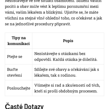
Nezůstávejte ve své situaci‌ osamoceni. Sdílení vašich
pocitů a obav ‍může vést k lepšímu ‍porozumění mezi
vámi, vaším lékařem a blízkými. Ujistěte⁢ se, že⁢ máte
‍všichni na⁢ stejné vlně⁤ ohledně ​toho, co očekávat a⁢ jak
‍se na ‍jednotlivé⁢ procedury připravit.
Tipy ⁣na
Popis
komunikaci
Nezůstávejte s otázkami bez
Ptejte se
odpovědí.⁢ Každá otázka je ⁤důležitá.
Buďte
Sdílejte‍ své obavy a⁣ očekávání jak s
otevření
lékařem, tak s rodinou.
Všímejte si‍ rad a zkušeností od těch,
Poslouchejte
‌kteří ‌si prošli⁢ obdobným procesem.
Časté Dotazy