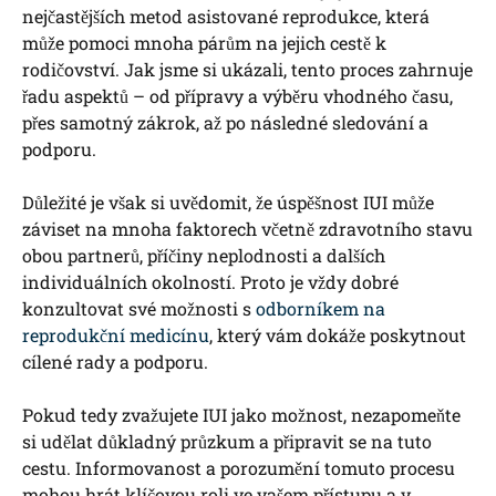
nejčastějších metod asistované reprodukce, která
může⁤ pomoci mnoha párům na jejich⁣ cestě ‍k
rodičovství. Jak jsme si⁤ ukázali, tento proces⁢ zahrnuje
řadu aspektů – od přípravy a výběru vhodného času,
přes samotný zákrok, až po následné sledování a ​
podporu. ⁢
Důležité je však si uvědomit, že úspěšnost ⁤IUI může
záviset na mnoha⁢ faktorech včetně zdravotního stavu
obou partnerů, příčiny neplodnosti a dalších
individuálních okolností. Proto je vždy dobré​
konzultovat své možnosti s
odborníkem na
reprodukční medicínu
,⁤ který vám⁣ dokáže poskytnout
cílené rady a podporu.
Pokud ​tedy zvažujete ⁢IUI jako možnost, nezapomeňte
si udělat důkladný průzkum a připravit se na tuto
cestu. Informovanost ​a ‌porozumění tomuto procesu⁣
mohou hrát klíčovou roli ve vašem přístupu a v