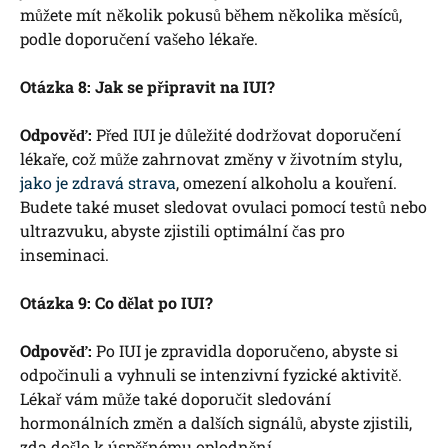
můžete⁤ mít několik pokusů během několika⁢ měsíců,
podle⁣ doporučení vašeho lékaře.
Otázka 8: Jak se připravit na IUI?
Odpověď:
Před IUI je‌ důležité dodržovat doporučení
lékaře, což ⁣může‌ zahrnovat změny v životním‍ stylu,
jako je zdravá strava
, omezení alkoholu a kouření.
Budete také muset sledovat ovulaci pomocí testů nebo
ultrazvuku, abyste​ zjistili optimální čas pro
inseminaci.
Otázka ​9: Co dělat‌ po ⁤IUI?
Odpověď:
Po IUI⁢ je zpravidla doporučeno, abyste si
odpočinuli​ a vyhnuli se ​intenzivní fyzické‍ aktivitě.
Lékař vám může také doporučit sledování
hormonálních ‌změn a dalších signálů, abyste zjistili,
zda došlo ‍k ‌úspěšnému oplodnění.