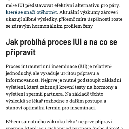
může⁢ IUI představovat efektivní alternativu pro páry,
které se snaží otěhotnět
. Aktuální výzkumy zároveň
ukazují slibné výsledky, ‌přičemž míra úspěšnosti roste
se zdravým ⁢hormonálním ⁢profilem ženy.
Jak probíhá proces IUI a na co ‌se
připravit
Proces ⁢intrauterinní inseminace⁤ (IUI) je relativně
⁣jednoduchý,⁢ ale vyžaduje určitou přípravu a
informovanost. Nejprve je nutné podstoupit základní
vyšetření, která zahrnují krevní testy na ‌hormony a‌
vyšetření spermií partnera. Na‍ základě těchto
výsledků ‌se lékař rozhodne o dalším ⁢postupu a
stanoví ‌optimální termín pro ⁤inseminaci.
Během samotného zákroku lékař nejprve⁤ připraví⁢
spermie, které jsou získány od partnera (nebo dárce) a