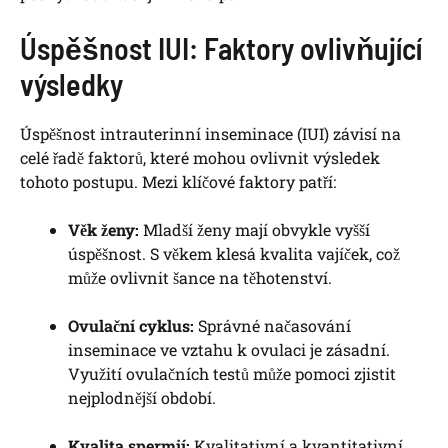
Úspěšnost IUI: Faktory ⁣ovlivňující
výsledky
Úspěšnost intrauterinní inseminace (IUI) závisí na
celé řadě faktorů, které mohou ovlivnit výsledek
tohoto postupu. Mezi klíčové faktory‌ patří:
Věk ženy:
Mladší ženy ⁣mají obvykle vyšší​
úspěšnost. S věkem klesá kvalita vajíček, což
může ovlivnit⁢ šance⁤ na těhotenství.
Ovulační‍ cyklus:
Správné načasování
inseminace ve vztahu k​ ovulaci je zásadní.
Využití ovulačních ‌testů‍ může pomoci​ zjistit
nejplodnější období.
Kvalita ⁢spermií:
Kvalitativní a kvantitativní