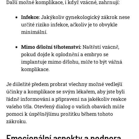
Další možné komplikace, i‌ když vzácné, zahrnují:
Infekce:
Jakýkoliv⁣ gynekologický zákrok nese
určité riziko infekce, ‌ačkoliv je to obvykle
minimální.
Mimo děložní těhotenství:
Naštěstí ‍vzácně,
pokud dojde k oplodnění ‌a embryo se
‌implantuje mimo dělohu, může to⁢ být vážná
komplikace.
Je ‍důležité předem‌ probrat všechny​ možné vedlejší
účinky⁣ a komplikace se svým⁣ lékařem, aby jste byli
řádně informováni a připraveni ​na jakékoliv reakce
vašeho těla. Otevřený dialog⁢ o vašich ​obavách ⁢může
⁢pomoci ⁣k úspěšnějšímu prožitku během tohoto
zákroku.
Emocionální aspekty a podpora