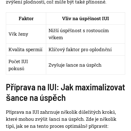
zvýšení plodnosti, což ⁣může být také⁢ přínosné.
Faktor
Vliv na úspěšnost⁢ IUI
Nižší úspěšnost s rostoucím
Věk ženy
věkem
Kvalita ⁤spermií
Klíčový faktor pro oplodnění
Počet IUI
Zvyšuje​ šance na úspěch
⁤pokusů
Příprava na IUI: ⁤Jak maximalizovat
šance na úspěch
Příprava​ na ​IUI zahrnuje několik důležitých kroků,
které mohou ‍zvýšit ⁢šanci na úspěch. Zde je několik⁣
tipů, jak se ⁤na tento proces optimálně připravit: