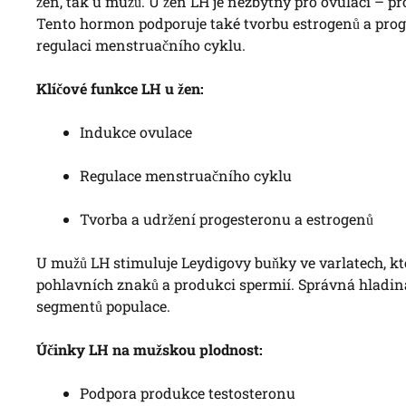
žen, tak u mužů. U žen LH je nezbytný pro ovulaci – pr
Tento hormon podporuje také tvorbu estrogenů a proge
regulaci menstruačního cyklu.
Klíčové funkce LH u žen:
Indukce ovulace
Regulace menstruačního cyklu
Tvorba a udržení progesteronu a estrogenů
U mužů LH stimuluje Leydigovy buňky ve varlatech, k
pohlavních znaků a produkci spermií. Správná hladina
segmentů populace.
Účinky LH na mužskou plodnost:
Podpora produkce testosteronu