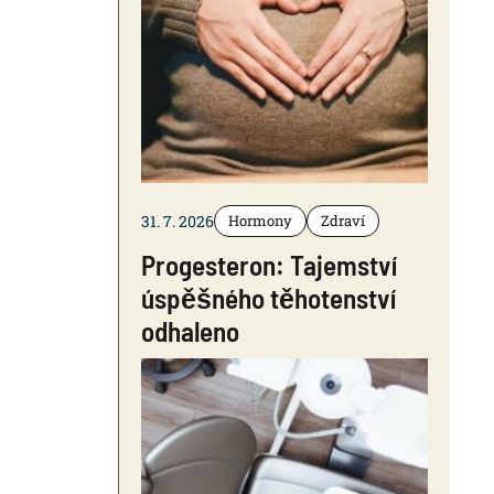
31. 7. 2026
Hormony
Zdraví
Progesteron: Tajemství
úspěšného těhotenství
odhaleno