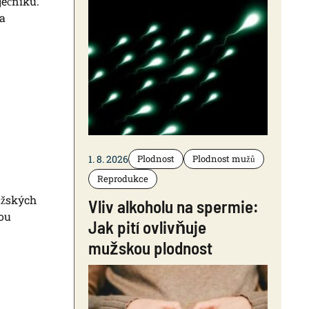
ječníku.
 a
1. 8. 2026
Plodnost
Plodnost mužů
Reprodukce
užských
Vliv alkoholu na spermie:
bou
Jak pití ovlivňuje
mužskou plodnost