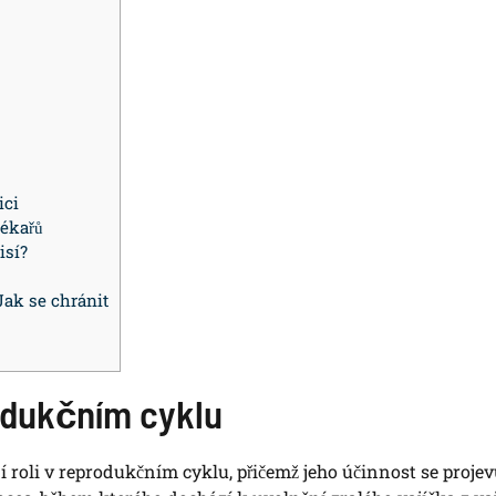
ici
lékařů
isí?
Jak se chránit
odukčním cyklu
 roli v reprodukčním cyklu, přičemž jeho účinnost se projev