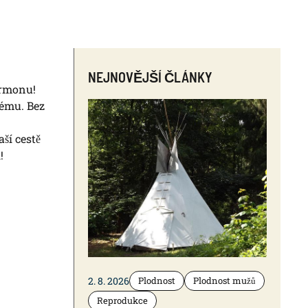
NEJNOVĚJŠÍ ČLÁNKY
ormonu!
tému. Bez
ší cestě
!
2. 8. 2026
Plodnost
Plodnost mužů
Reprodukce