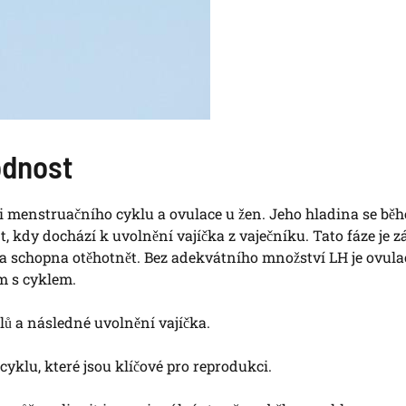
odnost
aci menstruačního cyklu a ovulace u žen. Jeho hladina se bě
, kdy dochází k uvolnění vajíčka z vaječníku. Tato fáze je 
na schopna otěhotnět. Bez adekvátního množství LH je ovula
m s cyklem.
lů a následné uvolnění vajíčka.
cyklu, které jsou klíčové pro reprodukci.