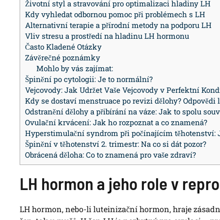
Životní styl a stravování pro optimalizaci hladiny LH
Kdy vyhledat odbornou pomoc při problémech s LH
Alternativní terapie a přírodní metody na podporu LH
Vliv stresu a prostředí na hladinu LH hormonu
Často Kladené Otázky
Závěrečné poznámky
Mohlo by vás zajímat:
Špinění po cytologii: Je to normální?
Vejcovody: Jak Udržet Vaše Vejcovody v Perfektní Kond
Kdy se dostaví menstruace po revizi dělohy? Odpovědi 
Odstranění dělohy a přibírání na váze: Jak to spolu souv
Ovulační krvácení: Jak ho rozpoznat a co znamená?
Hyperstimulační syndrom při počínajícím těhotenství: 
Špinění v těhotenství 2. trimestr: Na co si dát pozor?
Obrácená děloha: Co to znamená pro vaše zdraví?
LH hormon a jeho role v repr
LH hormon, nebo-li luteinizační hormon, hraje zásadní