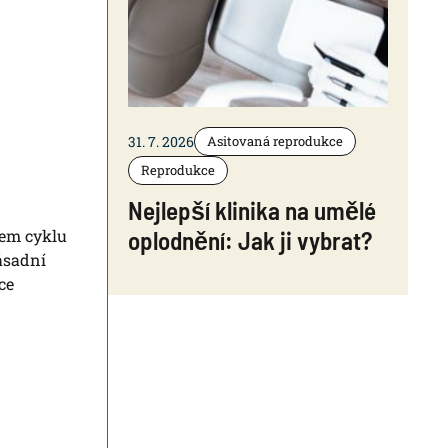
31. 7. 2026
Asitovaná reprodukce
Reprodukce
Nejlepší klinika na umělé
hem cyklu
oplodnění: Jak ji vybrat?
zásadní
ce