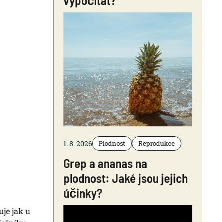
vypočítat?
1. 8. 2026
Plodnost
Reprodukce
Grep a ananas na
plodnost: Jaké jsou jejich
účinky?
uje jak u