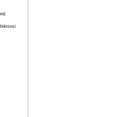
ímý
fektivní