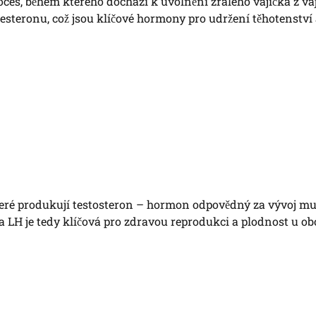
oces, během kterého dochází k uvolnění zralého vajíčka z va
steronu, což jsou klíčové hormony pro udržení těhotenství
teré produkují testosteron – hormon odpovědný za vývoj m
 LH je tedy klíčová pro zdravou reprodukci a plodnost u o