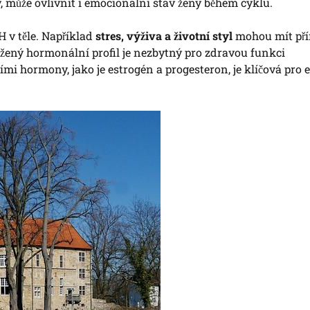
, může ovlivnit i emocionální stav ženy během cyklu.
H v těle. Například
stres, výživa a životní styl
mohou mít př
vážený hormonální profil je nezbytný pro zdravou funkci
 hormony, jako je estrogén a progesteron, je klíčová pro e