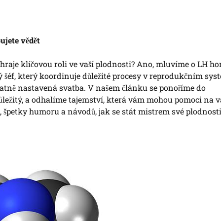
ujete vědět
ý hraje klíčovou roli ve vaší plodnosti? Ano, mluvíme o LH h
ý šéf, který koordinuje důležité procesy v reprodukčním sys
špatně nastavená svatba. V našem článku se ponoříme do
důležitý, a odhalíme tajemství, která vám mohou pomoci na va
, špetky humoru a návodů, jak se stát mistrem své plodnosti