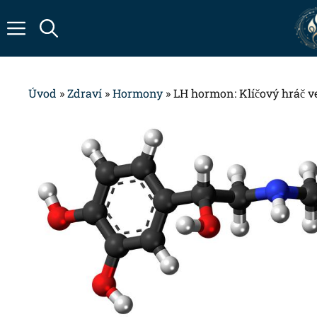
Přeskočit
na
obsah
Úvod
»
Zdraví
»
Hormony
»
LH hormon: Klíčový hráč ve 