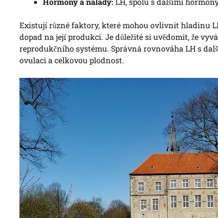
Hormony a nálady:
LH, spolu s dalšími hormony
Existují různé faktory, které mohou ovlivnit hladinu L
dopad na její produkci. Je důležité si uvědomit, že vy
reprodukčního systému. Správná rovnováha LH s dalšími
ovulaci a celkovou plodnost.