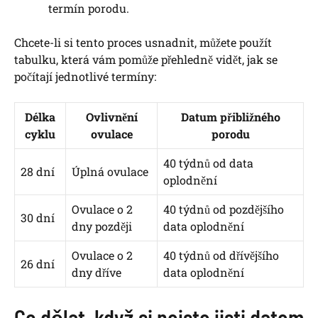
termín porodu.
Chcete-li si tento proces usnadnit, můžete použít
tabulku, která vám pomůže přehledně vidět, jak se
počítají jednotlivé termíny:
Délka
Ovlivnění
Datum přibližného
cyklu
ovulace
porodu
40 týdnů od data
28 dní
Úplná ovulace
oplodnění
Ovulace o 2
40 týdnů od pozdějšího
30 dní
dny později
data oplodnění
Ovulace o 2
40 týdnů od dřívějšího
26 dní
dny dříve
data oplodnění
Co dělat, když si nejste jisti datem