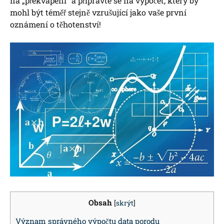
na „překvapení“ a připravte se na výpočet, který by
mohl být téměř stejně vzrušující jako vaše první
oznámení o těhotenství!
Obsah
[
skrýt
]
Význam správného výpočtu data porodu