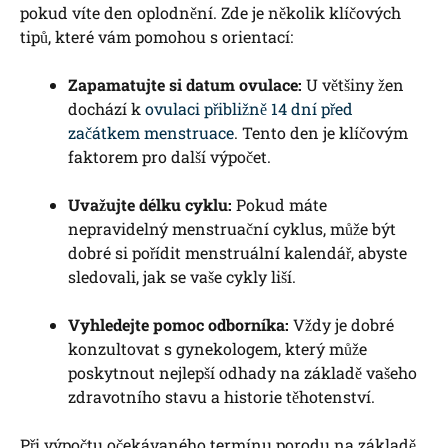
pokud víte den oplodnění. Zde je několik klíčových
tipů, které vám pomohou s orientací:
Zapamatujte si datum ovulace:
U většiny žen
dochází k
ovulaci přibližně 14 dní před
začátkem menstruace
. Tento den je klíčovým
faktorem pro další výpočet.
Uvažujte délku cyklu:
Pokud máte
nepravidelný menstruační cyklus, může být
dobré si pořídit menstruální kalendář, abyste
sledovali, jak se vaše cykly liší.
Vyhledejte pomoc odborníka:
Vždy je dobré
konzultovat s gynekologem, který může
poskytnout nejlepší odhady na základě vašeho
zdravotního stavu a historie těhotenství.
Při výpočtu očekávaného termínu porodu na základě