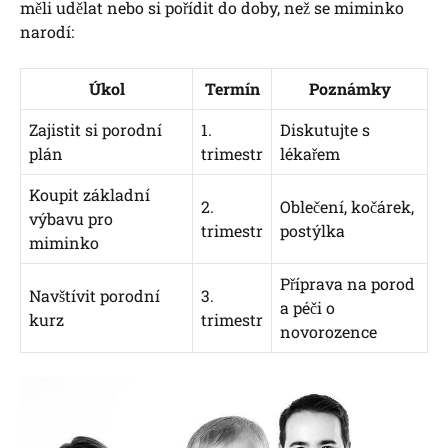
měli udělat nebo si pořídit do doby, než se miminko
narodí:
Úkol
Termín
Poznámky
Zajistit si porodní
1.
Diskutujte s
plán
trimestr
lékařem
Koupit základní
2.
Oblečení, kočárek,
výbavu pro
trimestr
postýlka
miminko
Příprava na porod
Navštívit porodní
3.
a péči o
kurz
trimestr
novorozence