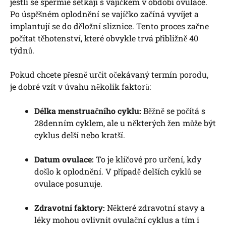
jestli se spermie setkají s vajíčkem v období ovulace.
Po úspěšném oplodnění se vajíčko začíná vyvíjet a
implantují se do děložní sliznice. Tento proces začne
počítat těhotenství, které obvykle trvá přibližně 40
týdnů.
Pokud chcete přesně určit očekávaný termín porodu,
je dobré vzít v úvahu několik faktorů:
Délka menstruačního cyklu:
Běžně se počítá s
28denním cyklem, ale u některých žen může být
cyklus delší nebo kratší.
Datum ovulace:
To je klíčové pro určení, kdy
došlo k oplodnění. V případě delších cyklů se
ovulace posunuje.
Zdravotní faktory:
Některé zdravotní stavy a
léky mohou ovlivnit ovulační cyklus a tím i