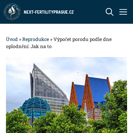
Přeskočit
M
na
NEXT-FERTILITYPRAGUE.CZ
obsah
Úvod
»
Reprodukce
»
Výpočet porodu podle dne
oplodnění: Jak na to