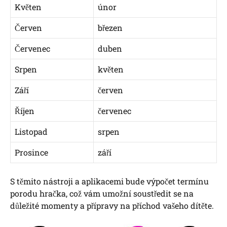
Květen
únor
Červen
březen
Červenec
duben
Srpen
květen
Září
červen
Říjen
červenec
Listopad
srpen
Prosince
září
S těmito nástroji a aplikacemi bude výpočet termínu
porodu hračka, což vám umožní soustředit se na
důležité momenty a přípravy na příchod vašeho dítěte.